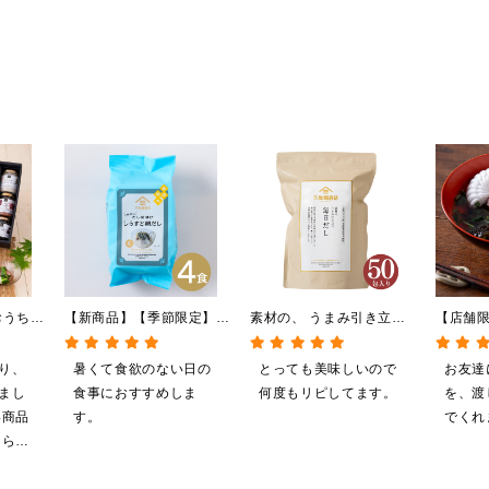
おうちで
【新商品】【季節限定】冷
素材の、 うまみ引き立
【店舗
【送料無
やしだし茶漬け しらすと
つ。 毎日だし
最中 
】【化
鯛だし 4食
350g（7g×50包）
1食（6
り、
暑くて食欲のない日の
とっても美味しいので
お友達
イン限
まし
食事におすすめしま
何度もリピしてます。
を、渡
い商品
す。
でくれ
もらえ