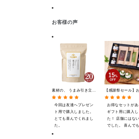
お客様の声
素材の、 うまみ引き立
【感謝祭セール】
つ。 毎日だし
贅沢ごはんギフト
140g（7g×20包）
料/沖縄県送料別途
今回は友達へプレゼン
お得なセットがあ
粧箱包装付/オンラ
ト用で購入しました。
ギフト用に購入し
定】
とても喜んでくれまし
た！ 店舗にはな
た。
でした。 喜んで
ると思います。