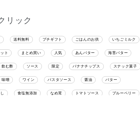
クリック
ト
送料無料
プチギフト
ごはんのお供
いちごミルク
レット
まとめ買い
人気
あんバター
海苔バター
飲む酢
ソース
限定
バナナチップス
スナック菓子
味噌
ワイン
パスタソース
醤油
バター
だし
食塩無添加
なめ茸
トマトソース
ブルーベリー
野菜だし
チーズいか
お米チップス
味噌汁
かりんと
りんご
骨せんべい
ドレッシング
珍味
おかず
マヨネーズ
せんべい
韓国
贅沢ごはん
おでん