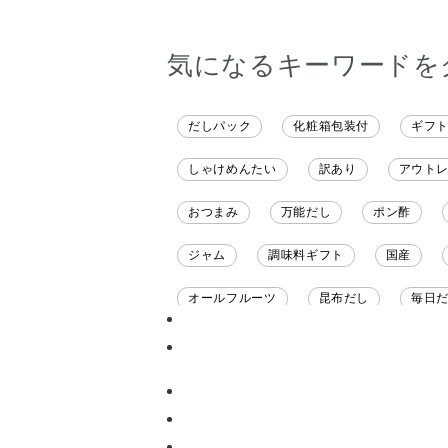
気になるキーワードを
だしパック
化粧箱包装付
ギフ
しゃけめんたい
訳あり
アウト
おつまみ
万能だし
ポン酢
ジャム
調味料ギフト
国産
オールフルーツ
昆布だし
毎日
チーズ
信州
日本ワイン
甘酒
あごだし
バナナミルク
ナイアガラ
和塩
混ぜご飯の素