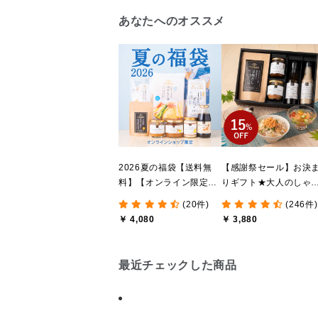
あなたへのオススメ
2026夏の福袋【送料無
【感謝祭セール】お決
料】【オンライン限定】
りギフト★大人のしゃ
【ポイントキャンペーン
しゃけめんたい入り【
(20件)
(246件)
実施中】【のし・ラッピ
料込/沖縄県送料別途】
￥ 4,080
￥ 3,880
ング・化粧箱詰め不可】
【化粧箱包装付】
最近チェックした商品