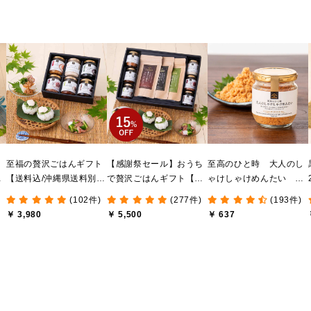
ま
至福の贅沢ごはんギフト
【感謝祭セール】おうち
至高のひと時 大人のし
け
【送料込/沖縄県送料別
で贅沢ごはんギフト【送
ゃけしゃけめんたい
送
途】【化粧箱包装付/オン
料無料/沖縄県送料別途】
80g【鮭ほぐし・フレー
(102件)
(277件)
(193件)
ライン限定】
【化粧箱包装付/オンライ
ク】
￥ 3,980
￥ 5,500
￥ 637
ン限定】