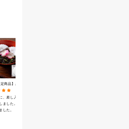
限定商品】お吸い物
【感謝祭セール】七味なめ
2026夏の福袋【送料無
もずくのおすまし
茸 480g（特大）（八幡
料】【オンライン限定】
g）
屋礒五郎の七味唐辛子入
【ポイントキャンペーン実
に、差し入れ
いつも冷蔵庫に常備し
久世福 夏の福袋はとて
り）
施中】【のし・ラッピン
しました。喜ん
ているご飯のおともで
もお得感があり良いと
グ・化粧箱詰め不可】
ました。
す。今回特大が40%off
思います。食べたこと
になったので飛びつき
のない商品もあるの
ました。送料を無料に
で、お試しにも良いで