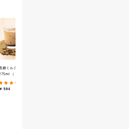
宮崎県産の梨を使った
厳選ご飯のお供３本ギフ
【
万能焼肉だれ 140g
ト【化粧箱包装】【送料
実
込/沖縄県送料別途】【オ
せ
￥ 650
(8件)
ンライン限定】
ロ
￥ 2,840
￥ 
し
黒糖ミルク珈琲の素
275ml （ドリンクベース
／希釈タイプ）
(12件)
￥ 594