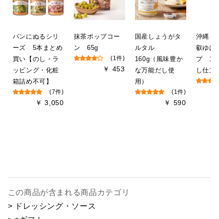
パンにぬるシリ
抹茶ポップコー
国産しょうがタ
沖縄も
ーズ 5本まとめ
ン 65g
ルタル
叡ゆば
買い【のし・ラ
(1件)
160g（風味豊か
プ 1
￥ 453
ッピング・化粧
な万能だし使
し仕立
箱詰め不可】
用）
(7件)
(1件)
￥ 3,050
￥ 590
この商品が含まれる商品カテゴリ
> ドレッシング・ソース