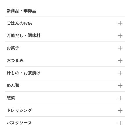
ドリンク
七味
わかめ
チップス
のり
新商品・季節品
ブランデー
生姜
鍋つゆ
飴
すき焼き
ごはんのお供
ふりかけ
いいづな
はちみつ
茶漬け
万能だし・調味料
抹茶
レトルト
究極
ノンアルコール
お菓子
九条ねぎ
焼酎
福松
混ぜご飯
くるみ
おつまみ
汁もの・お茶漬け
めん類
惣菜
ドレッシング
パスタソース