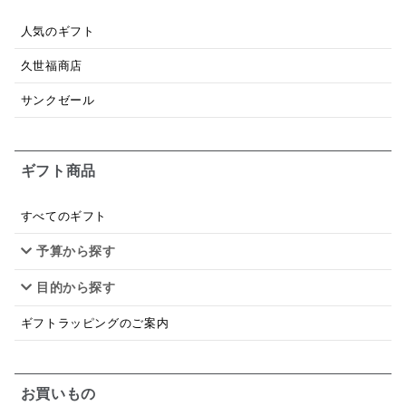
あごだし
バナナミルク
りんご
骨せんべい
人気のギフト
ドレッシング
珍味
おかず
ナイアガラ
久世福商店
和塩
混ぜご飯の素
マヨネーズ
せんべい
サンクゼール
韓国
贅沢ごはん
おでん
吸い物
ギフト商品
シードル
ごま
いわし
ミックス
芋
スープ
クリームソース
季節限定
セット
すべてのギフト
予算から探す
佃煮
アップル
ジュース
パンにぬる
目的から探す
はちみつ茶
オレンジ
ナッツ
かつおだし
ギフトラッピングのご案内
梅
レモン
ペースト
クランベリー
ガーリック
柚子
ハーブティー
つゆ
お買いもの