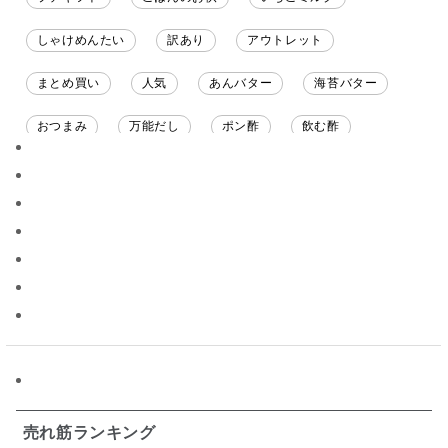
しゃけめんたい
訳あり
アウトレット
まとめ買い
人気
あんバター
海苔バター
おつまみ
万能だし
ポン酢
飲む酢
ソース
限定
バナナチップス
スナック菓子
ジャム
調味料ギフト
国産
味噌
ワイン
パスタソース
醤油
バター
オールフルーツ
昆布だし
毎日だし
食塩無添加
なめ茸
トマトソース
ブルーベリー
チーズ
信州
日本ワイン
野菜だし
チーズいか
お米チップス
味噌汁
かりんとう
甘酒
売れ筋ランキング