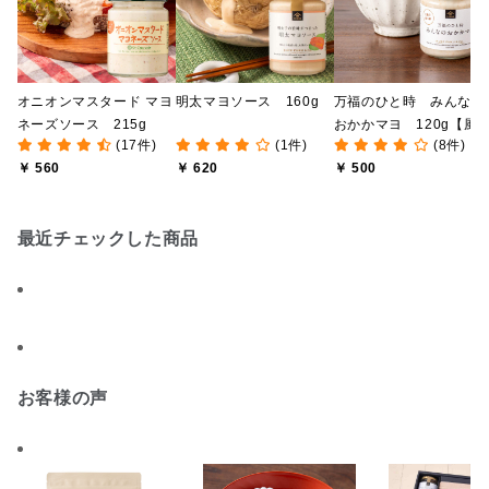
オニオンマスタード マヨ
明太マヨソース 160g
万福のひと時 みんなの
ネーズソース 215g
おかかマヨ 120g【風
(17件)
(1件)
(8件)
豊かな万能だし 使用】
￥ 560
￥ 620
￥ 500
最近チェックした商品
お客様の声