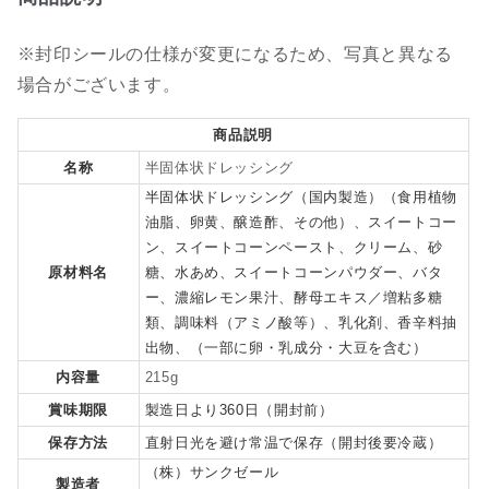
※封印シールの仕様が変更になるため、写真と異なる
場合がございます。
商品説明
名称
半固体状ドレッシング
半固体状ドレッシング（国内製造）（食用植物
油脂、卵黄、醸造酢、その他）、スイートコー
ン、スイートコーンペースト、クリーム、砂
原材料名
糖、水あめ、スイートコーンパウダー、バタ
ー、濃縮レモン果汁、酵母エキス／増粘多糖
類、調味料（アミノ酸等）、乳化剤、香辛料抽
出物、（一部に卵・乳成分・大豆を含む）
内容量
215g
賞味期限
製造日より360日（開封前）
保存方法
直射日光を避け常温で保存（開封後要冷蔵）
（株）サンクゼール
製造者