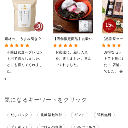
素材の、 うまみ引き立
【店舗限定商品】お吸い物
【感謝祭セール
つ。 毎日だし
最中 もずくのおすまし
贅沢ごはんギフ
140g（7g×20包）
1食（6g）
料/沖縄県送料
今回は友達へプレゼン
お友達に、差し入れ
お得なセット
粧箱包装付/オ
ト用で購入しました。
を、渡しました。喜ん
ギフト用に購
定】
とても喜んでくれまし
でくれました。
た！ 店舗には
た。
でした。 喜ん
ると思います
気になるキーワードをクリック
だしパック
化粧箱包装付
ギフト
送料無料
プチギフト
ごはんのお供
いちごミルク