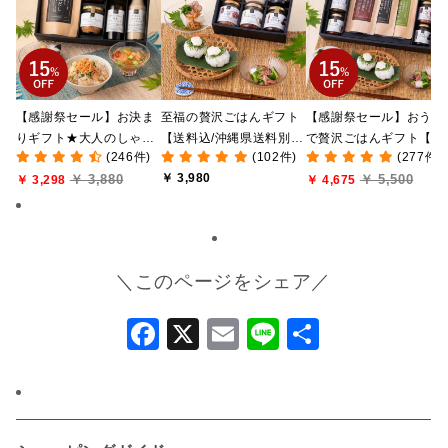
【感謝祭セール】お決ま
至福の贅沢ごはんギフト
【感謝祭セール】おうち
りギフト★大人のしゃけ
【送料込/沖縄県送料別
で贅沢ごはんギフト【送
(246件)
(102件)
(277件)
しゃけめんたい入り【送
途】【化粧箱包装付/オン
料無料/沖縄県送料別途
￥ 3,980
￥ 3,880
￥ 5,500
料込/沖縄県送料別途】
￥ 3,298
ライン限定】
【化粧箱包装付/オンラ
￥ 4,675
【化粧箱包装付】
ン限定】
＼このページをシェア／
Facebook
X
Email
Line
共
有