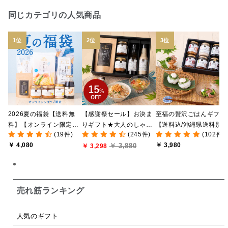
日本ワイン
野菜だし
チーズいか
同じカテゴリの人気商品
お米チップス
味噌汁
かりんとう
甘酒
あごだし
バナナミルク
りんご
骨せんべい
ドレッシング
珍味
おかず
ナイアガラ
和塩
混ぜご飯の素
マヨネーズ
せんべい
2026夏の福袋【送料無
【感謝祭セール】お決ま
至福の贅沢ごはんギフト
韓国
贅沢ごはん
おでん
吸い物
料】【オンライン限定】
りギフト★大人のしゃけ
【送料込/沖縄県送料別
(19件)
(245件)
(102件)
【ポイントキャンペーン
しゃけめんたい入り【送
途】【化粧箱包装付/オ
シードル
ごま
いわし
ミックス
芋
￥ 4,080
￥ 3,980
￥ 3,880
実施中】【のし・ラッピ
料込/沖縄県送料別途】
￥ 3,298
ライン限定】
ング・化粧箱詰め不可】
【化粧箱包装付】
スープ
クリームソース
季節限定
セット
佃煮
アップル
ジュース
パンにぬる
売れ筋ランキング
はちみつ茶
オレンジ
ナッツ
かつおだし
人気のギフト