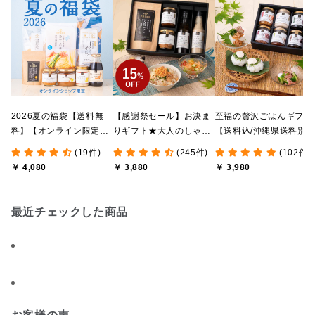
2026夏の福袋【送料無
【感謝祭セール】お決ま
至福の贅沢ごはんギフト
料】【オンライン限定】
りギフト★大人のしゃけ
【送料込/沖縄県送料別
【ポイントキャンペーン
しゃけめんたい入り【送
途】【化粧箱包装付/オ
(19件)
(245件)
(102件)
実施中】【のし・ラッピ
料込/沖縄県送料別途】
ライン限定】
￥ 4,080
￥ 3,880
￥ 3,980
ング・化粧箱詰め不可】
【化粧箱包装付】
最近チェックした商品