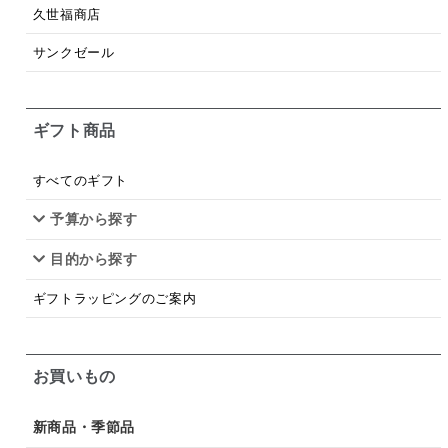
梅
レモン
ペースト
クランベリー
久世福商店
ガーリック
柚子
ハーブティー
つゆ
サンクゼール
ドリンク
七味
わかめ
チップス
のり
ギフト商品
ブランデー
生姜
鍋つゆ
飴
すき焼き
ふりかけ
いいづな
はちみつ
茶漬け
すべてのギフト
抹茶
レトルト
究極
ノンアルコール
予算から探す
目的から探す
九条ねぎ
焼酎
福松
混ぜご飯
くるみ
ギフトラッピングのご案内
お買いもの
新商品・季節品