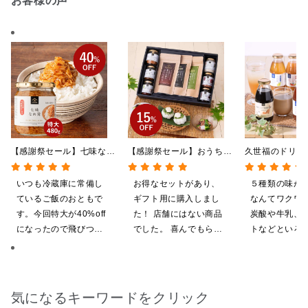
お客様の声
【感謝祭セール】七味なめ
【感謝祭セール】おうちで
久世福のドリン
茸 480g（特大）（八幡
贅沢ごはんギフト【送料無
全5種飲み比べ
屋礒五郎の七味唐辛子入
料/沖縄県送料別途】【化
い 5本入（ド
いつも冷蔵庫に常備し
お得なセットがあり、
５種類の味が
り）
粧箱包装付/オンライン限
ス／希釈タイプ
ているご飯のおともで
ギフト用に購入しまし
なんてワクワ
定】
す。今回特大が40%off
た！ 店舗にはない商品
炭酸や牛乳、
になったので飛びつき
でした。 喜んでもらえ
トなどといろ
ました。送料を無料に
ると思います。
ンジしたいと
したくて初めての商品
も購入しました。いた
だくのが楽しみです
気になるキーワードをクリック