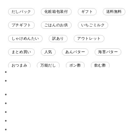
だしパック
化粧箱包装付
ギフト
送料無料
プチギフト
ごはんのお供
いちごミルク
しゃけめんたい
訳あり
アウトレット
まとめ買い
人気
あんバター
海苔バター
おつまみ
万能だし
ポン酢
飲む酢
ソース
限定
バナナチップス
スナック菓子
ジャム
調味料ギフト
国産
味噌
ワイン
パスタソース
醤油
バター
オールフルーツ
昆布だし
毎日だし
食塩無添加
なめ茸
トマトソース
ブルーベリー
チーズ
信州