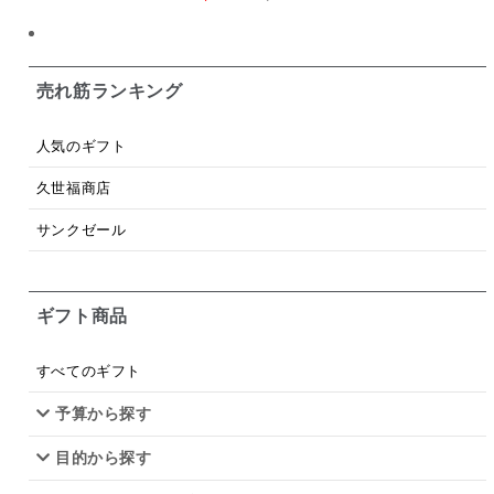
ング・化粧箱詰め不可】
【化粧箱包装付】
スープ
クリームソース
季節限定
セット
佃煮
アップル
ジュース
パンにぬる
売れ筋ランキング
はちみつ茶
オレンジ
ナッツ
かつおだし
人気のギフト
梅
レモン
ペースト
クランベリー
久世福商店
ガーリック
柚子
ハーブティー
つゆ
サンクゼール
ドリンク
七味
わかめ
チップス
のり
ギフト商品
ブランデー
生姜
鍋つゆ
飴
すき焼き
ふりかけ
いいづな
はちみつ
茶漬け
すべてのギフト
抹茶
レトルト
究極
ノンアルコール
予算から探す
目的から探す
九条ねぎ
焼酎
福松
混ぜご飯
くるみ