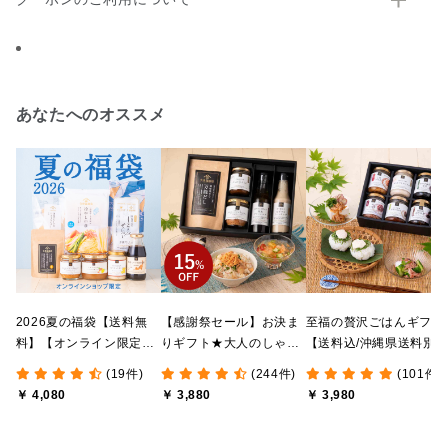
あなたへのオススメ
2026夏の福袋【送料無
【感謝祭セール】お決ま
至福の贅沢ごはんギフト
料】【オンライン限定】
りギフト★大人のしゃけ
【送料込/沖縄県送料別
【ポイントキャンペーン
しゃけめんたい入り【送
途】【化粧箱包装付/オ
(19件)
(244件)
(101件)
実施中】【のし・ラッピ
料込/沖縄県送料別途】
ライン限定】
￥ 4,080
￥ 3,880
￥ 3,980
ング・化粧箱詰め不可】
【化粧箱包装付】