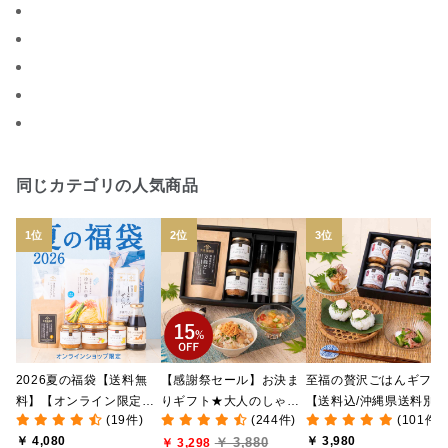
ジャム
調味料ギフト
国産
味噌
ワイン
パスタソース
醤油
バター
オールフルーツ
昆布だし
毎日だし
食塩無添加
なめ茸
トマトソース
ブルーベリー
チーズ
信州
日本ワイン
野菜だし
チーズいか
同じカテゴリの人気商品
お米チップス
味噌汁
かりんとう
甘酒
あごだし
バナナミルク
りんご
骨せんべい
ドレッシング
珍味
おかず
ナイアガラ
和塩
混ぜご飯の素
マヨネーズ
せんべい
2026夏の福袋【送料無
【感謝祭セール】お決ま
至福の贅沢ごはんギフト
韓国
贅沢ごはん
おでん
吸い物
料】【オンライン限定】
りギフト★大人のしゃけ
【送料込/沖縄県送料別
(19件)
(244件)
(101件)
【ポイントキャンペーン
しゃけめんたい入り【送
途】【化粧箱包装付/オ
シードル
ごま
いわし
ミックス
芋
￥ 4,080
￥ 3,980
￥ 3,880
実施中】【のし・ラッピ
料込/沖縄県送料別途】
￥ 3,298
ライン限定】