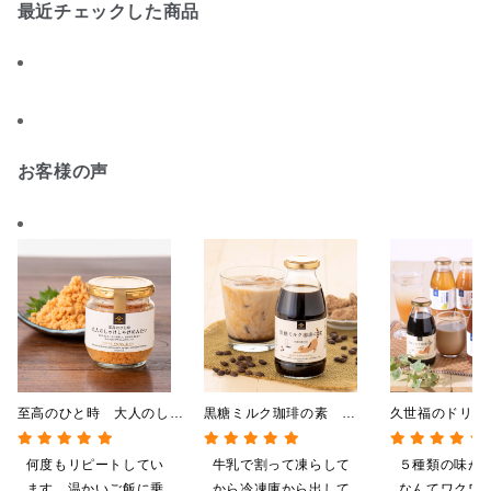
最近チェックした商品
お客様の声
至高のひと時 大人のしゃ
黒糖ミルク珈琲の素
久世福のドリン
けしゃけめんたい
275ml （ドリンクベース／
全5種飲み比べ
80g【鮭ほぐし・フレー
希釈タイプ）
い 5本入（ド
何度もリピートしてい
牛乳で割って凍らして
５種類の味が
ク】
ス／希釈タイプ
ます。温かいご飯に乗
から冷凍庫から出して
なんてワクワ