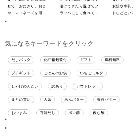
せて、おにぎり、おじ
溶けてきたら混ぜてフ
炭酸や牛乳、
や、マヨネーズを混ぜ
ラッペにして食べてい
トなどといろ
てパンにのせて焼いて
ます
ンジしたいと
も、美味しいです。
気になるキーワードをクリック
だしパック
化粧箱包装付
ギフト
送料無料
プチギフト
ごはんのお供
いちごミルク
しゃけめんたい
訳あり
アウトレット
まとめ買い
人気
あんバター
海苔バター
おつまみ
万能だし
ポン酢
飲む酢
ソース
限定
バナナチップス
スナック菓子