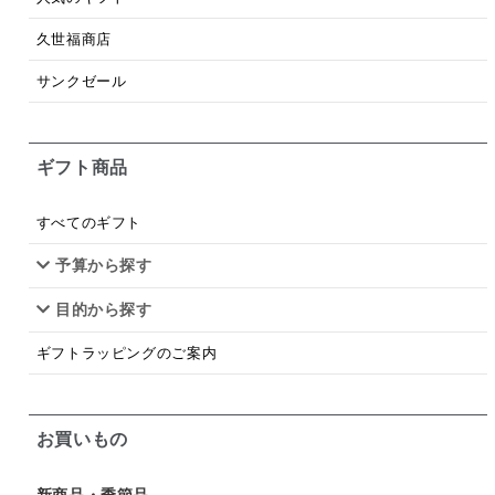
梅
レモン
ペースト
クランベリー
久世福商店
ガーリック
柚子
ハーブティー
つゆ
サンクゼール
ドリンク
七味
わかめ
チップス
のり
ギフト商品
ブランデー
生姜
鍋つゆ
飴
すき焼き
ふりかけ
いいづな
はちみつ
茶漬け
すべてのギフト
抹茶
レトルト
究極
ノンアルコール
予算から探す
目的から探す
九条ねぎ
焼酎
福松
混ぜご飯
くるみ
ギフトラッピングのご案内
お買いもの
新商品・季節品