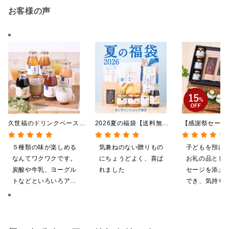
お客様の声
久世福のドリンクベース
2026夏の福袋【送料無
【感謝祭セール
全5種飲み比べまとめ買
料】【オンライン限定】
贅沢ごはんギフ
い 5本入（ドリンクベー
【ポイントキャンペーン実
料/沖縄県送料
５種類の味が楽しめる
気兼ねのない贈りもの
子どもを預け
ス／希釈タイプ）
施中】【のし・ラッピン
粧箱包装付/オ
なんてワクワクです。
にちょうどよく、喜ば
お礼の品とし
グ・化粧箱詰め不可】
定】
炭酸や牛乳、ヨーグル
れました
セージを添え
トなどといろいろアレ
でき、気持ち
ンジしたいと思います
やすいと感じ