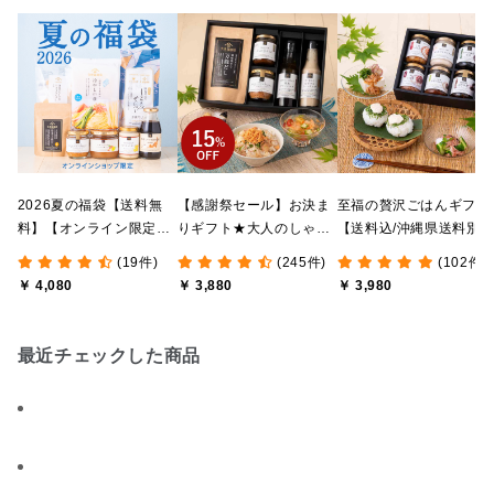
2026夏の福袋【送料無
【感謝祭セール】お決ま
至福の贅沢ごはんギフト
料】【オンライン限定】
りギフト★大人のしゃけ
【送料込/沖縄県送料別
【ポイントキャンペーン
しゃけめんたい入り【送
途】【化粧箱包装付/オ
(19件)
(245件)
(102件)
実施中】【のし・ラッピ
料込/沖縄県送料別途】
ライン限定】
￥ 4,080
￥ 3,880
￥ 3,980
ング・化粧箱詰め不可】
【化粧箱包装付】
最近チェックした商品