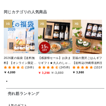
日本ワイン
野菜だし
チーズいか
同じカテゴリの人気商品
お米チップス
味噌汁
かりんとう
甘酒
あごだし
バナナミルク
りんご
骨せんべい
ドレッシング
珍味
おかず
ナイアガラ
和塩
混ぜご飯の素
マヨネーズ
せんべい
2026夏の福袋【送料無
【感謝祭セール】お決ま
至福の贅沢ごはんギフト
韓国
贅沢ごはん
おでん
吸い物
料】【オンライン限定】
りギフト★大人のしゃけ
【送料込/沖縄県送料別
(19件)
(245件)
(102件)
【ポイントキャンペーン
しゃけめんたい入り【送
途】【化粧箱包装付/オ
シードル
ごま
いわし
ミックス
芋
￥ 4,080
￥ 3,980
￥ 3,880
実施中】【のし・ラッピ
料込/沖縄県送料別途】
￥ 3,298
ライン限定】
ング・化粧箱詰め不可】
【化粧箱包装付】
スープ
クリームソース
季節限定
セット
佃煮
アップル
ジュース
パンにぬる
売れ筋ランキング
はちみつ茶
オレンジ
ナッツ
かつおだし
人気のギフト