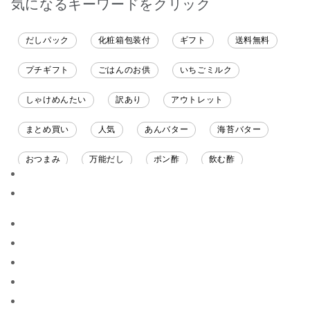
気になるキーワードをクリック
だしパック
化粧箱包装付
ギフト
送料無料
プチギフト
ごはんのお供
いちごミルク
しゃけめんたい
訳あり
アウトレット
まとめ買い
人気
あんバター
海苔バター
おつまみ
万能だし
ポン酢
飲む酢
ソース
限定
バナナチップス
スナック菓子
ジャム
調味料ギフト
国産
味噌
ワイン
パスタソース
醤油
バター
オールフルーツ
昆布だし
毎日だし
食塩無添加
なめ茸
トマトソース
ブルーベリー
チーズ
信州