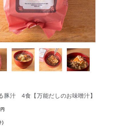
る豚汁 4食【万能だしのお味噌汁】
件)