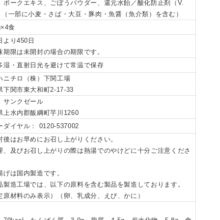
、ポークエキス、ごぼうパウダー、還元水飴／酸化防止剤（V.
、（一部に小麦・さば・大豆・豚肉・魚醤（魚介類）を含む）
g×4食
日より450日
味期限は未開封の場合の期限です。
多湿・直射日光を避けて常温で保存
ハニチロ（株）下関工場
下関市東大和町2-17-33
）サンクゼール
県上水内郡飯綱町芋川1260
ダイヤル： 0120-537002
封後はお早めにお召し上がりください。
理、及びお召し上がりの際は熱湯でのやけどに十分ご注意くださ
揚げは国内製造です。
品製造工場では、以下の原料を含む製品を製造しております。
定原材料のみ表示）（卵、乳成分、えび、かに）