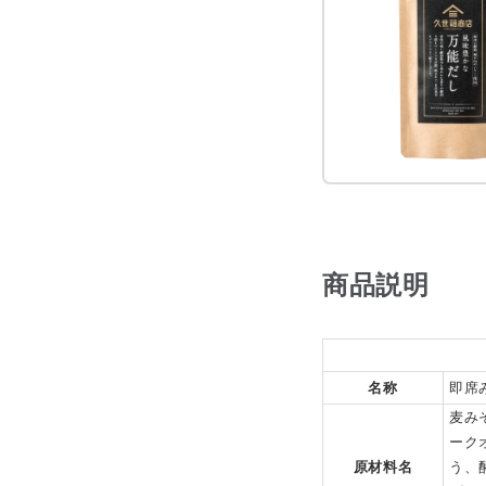
商品説明
名称
即席
麦み
ーク
原材料名
う、