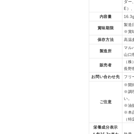
ダー
E）
内容量
16.3
製造
賞味期限
※賞
保存方法
高温
マル
製造所
山口県
（株
販売者
長野
お問い合わせ先
フリー
※開
※調
い。
ご注意
※油
※本
（特
栄養成分表示