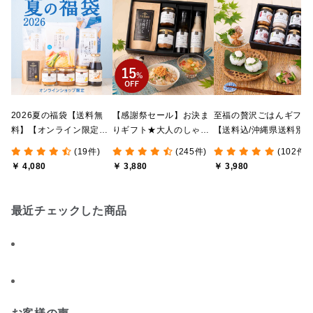
2026夏の福袋【送料無
【感謝祭セール】お決ま
至福の贅沢ごはんギフト
料】【オンライン限定】
りギフト★大人のしゃけ
【送料込/沖縄県送料別
【ポイントキャンペーン
しゃけめんたい入り【送
途】【化粧箱包装付/オ
(19件)
(245件)
(102件)
実施中】【のし・ラッピ
料込/沖縄県送料別途】
ライン限定】
￥ 4,080
￥ 3,880
￥ 3,980
ング・化粧箱詰め不可】
【化粧箱包装付】
最近チェックした商品