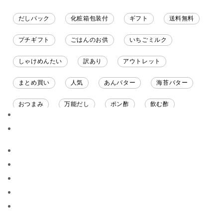
だしパック
化粧箱包装付
ギフト
送料無料
プチギフト
ごはんのお供
いちごミルク
しゃけめんたい
訳あり
アウトレット
まとめ買い
人気
あんバター
海苔バター
おつまみ
万能だし
ポン酢
飲む酢
ソース
限定
バナナチップス
スナック菓子
ジャム
調味料ギフト
国産
味噌
ワイン
パスタソース
醤油
バター
オールフルーツ
昆布だし
毎日だし
食塩無添加
なめ茸
トマトソース
ブルーベリー
チーズ
信州