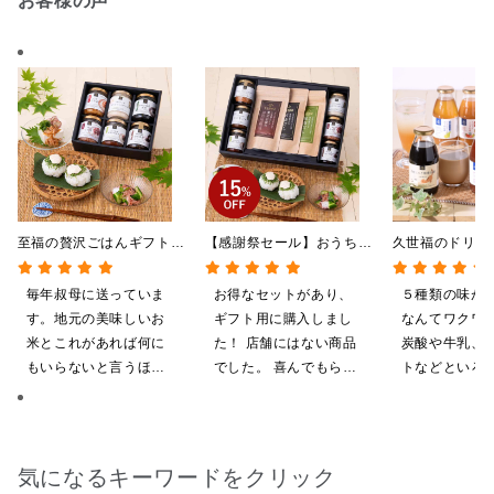
お客様の声
至福の贅沢ごはんギフト
【感謝祭セール】おうちで
久世福のドリン
【送料込/沖縄県送料別
贅沢ごはんギフト【送料無
全5種飲み比べ
途】【化粧箱包装付/オン
料/沖縄県送料別途】【化
い 5本入（ド
毎年叔母に送っていま
お得なセットがあり、
５種類の味が
ライン限定】
粧箱包装付/オンライン限
ス／希釈タイプ
す。地元の美味しいお
ギフト用に購入しまし
なんてワクワ
定】
米とこれがあれば何に
た！ 店舗にはない商品
炭酸や牛乳、
もいらないと言うほど
でした。 喜んでもらえ
トなどといろ
気に入ってくれていま
ると思います。
ンジしたいと
す。本当に助かりま
す。
気になるキーワードをクリック