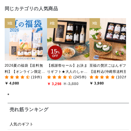
日本ワイン
野菜だし
チーズいか
同じカテゴリの人気商品
お米チップス
味噌汁
かりんとう
甘酒
あごだし
バナナミルク
りんご
骨せんべい
ドレッシング
珍味
おかず
ナイアガラ
和塩
混ぜご飯の素
マヨネーズ
せんべい
2026夏の福袋【送料無
【感謝祭セール】お決ま
至福の贅沢ごはんギフト
韓国
贅沢ごはん
おでん
吸い物
料】【オンライン限定】
りギフト★大人のしゃけ
【送料込/沖縄県送料別
(19件)
(245件)
(102件)
【ポイントキャンペーン
しゃけめんたい入り【送
途】【化粧箱包装付/オ
シードル
ごま
いわし
ミックス
芋
￥ 4,080
￥ 3,980
￥ 3,880
実施中】【のし・ラッピ
料込/沖縄県送料別途】
￥ 3,298
ライン限定】
ング・化粧箱詰め不可】
【化粧箱包装付】
スープ
クリームソース
季節限定
セット
佃煮
アップル
ジュース
パンにぬる
売れ筋ランキング
はちみつ茶
オレンジ
ナッツ
かつおだし
人気のギフト