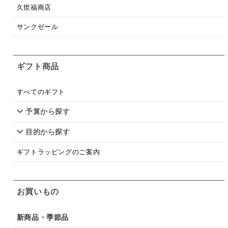
梅
レモン
ペースト
クランベリー
久世福商店
ガーリック
柚子
ハーブティー
つゆ
サンクゼール
ドリンク
七味
わかめ
チップス
のり
ギフト商品
ブランデー
生姜
鍋つゆ
飴
すき焼き
ふりかけ
いいづな
はちみつ
茶漬け
すべてのギフト
抹茶
レトルト
究極
ノンアルコール
予算から探す
目的から探す
九条ねぎ
焼酎
福松
混ぜご飯
くるみ
ギフトラッピングのご案内
お買いもの
新商品・季節品