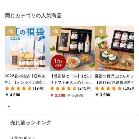
日本ワイン
野菜だし
チーズいか
同じカテゴリの人気商品
お米チップス
味噌汁
かりんとう
甘酒
あごだし
バナナミルク
りんご
骨せんべい
ドレッシング
珍味
おかず
ナイアガラ
和塩
混ぜご飯の素
マヨネーズ
せんべい
2026夏の福袋【送料無
【感謝祭セール】お決ま
至福の贅沢ごはんギフト
韓国
贅沢ごはん
おでん
吸い物
料】【オンライン限定】
りギフト★大人のしゃけ
【送料込/沖縄県送料別
(19件)
(245件)
(102件)
【ポイントキャンペーン
しゃけめんたい入り【送
途】【化粧箱包装付/オ
シードル
ごま
いわし
ミックス
芋
￥ 4,080
￥ 3,980
￥ 3,880
実施中】【のし・ラッピ
料込/沖縄県送料別途】
￥ 3,298
ライン限定】
ング・化粧箱詰め不可】
【化粧箱包装付】
スープ
クリームソース
季節限定
セット
佃煮
アップル
ジュース
パンにぬる
売れ筋ランキング
はちみつ茶
オレンジ
ナッツ
かつおだし
人気のギフト