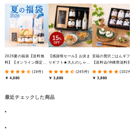
2026夏の福袋【送料無
【感謝祭セール】お決ま
至福の贅沢ごはんギフト
料】【オンライン限定】
りギフト★大人のしゃけ
【送料込/沖縄県送料別
【ポイントキャンペーン
しゃけめんたい入り【送
途】【化粧箱包装付/オ
(19件)
(245件)
(102件)
実施中】【のし・ラッピ
料込/沖縄県送料別途】
ライン限定】
￥ 4,080
￥ 3,880
￥ 3,980
ング・化粧箱詰め不可】
【化粧箱包装付】
最近チェックした商品