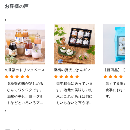
お客様の声
久世福のドリンクベース
至福の贅沢ごはんギフト
【新商品】【季
全5種飲み比べまとめ買
【送料込/沖縄県送料別
やしだし茶漬け
い 5本入（ドリンクベー
途】【化粧箱包装付/オン
鯛だし 4食
５種類の味が楽しめる
毎年叔母に送っていま
暑くて食欲の
ス／希釈タイプ）
ライン限定】
なんてワクワクです。
す。地元の美味しいお
食事におすす
炭酸や牛乳、ヨーグル
米とこれがあれば何に
す。
トなどといろいろアレ
もいらないと言うほど
ンジしたいと思います
気に入ってくれていま
す。本当に助かりま
す。