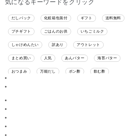
気になるキーワードをクリック
だしパック
化粧箱包装付
ギフト
送料無料
プチギフト
ごはんのお供
いちごミルク
しゃけめんたい
訳あり
アウトレット
まとめ買い
人気
あんバター
海苔バター
おつまみ
万能だし
ポン酢
飲む酢
ソース
限定
バナナチップス
スナック菓子
ジャム
調味料ギフト
国産
味噌
ワイン
パスタソース
醤油
バター
オールフルーツ
昆布だし
毎日だし
食塩無添加
なめ茸
トマトソース
ブルーベリー
チーズ
信州