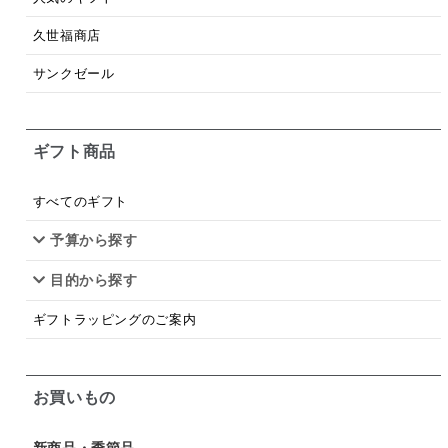
梅
レモン
ペースト
クランベリー
久世福商店
ガーリック
柚子
ハーブティー
つゆ
サンクゼール
ドリンク
七味
わかめ
チップス
のり
ギフト商品
ブランデー
生姜
鍋つゆ
飴
すき焼き
ふりかけ
いいづな
はちみつ
茶漬け
すべてのギフト
抹茶
レトルト
究極
ノンアルコール
予算から探す
目的から探す
九条ねぎ
焼酎
福松
混ぜご飯
くるみ
ギフトラッピングのご案内
お買いもの
新商品・季節品