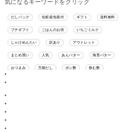
気になるキーワードをクリック
だしパック
化粧箱包装付
ギフト
送料無料
プチギフト
ごはんのお供
いちごミルク
しゃけめんたい
訳あり
アウトレット
まとめ買い
人気
あんバター
海苔バター
おつまみ
万能だし
ポン酢
飲む酢
ソース
限定
バナナチップス
スナック菓子
ジャム
調味料ギフト
国産
味噌
ワイン
パスタソース
醤油
バター
オールフルーツ
昆布だし
毎日だし
食塩無添加
なめ茸
トマトソース
ブルーベリー
チーズ
信州