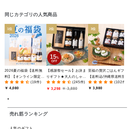
日本ワイン
野菜だし
チーズいか
同じカテゴリの人気商品
お米チップス
味噌汁
かりんとう
甘酒
あごだし
バナナミルク
りんご
骨せんべい
ドレッシング
珍味
おかず
ナイアガラ
和塩
混ぜご飯の素
マヨネーズ
せんべい
2026夏の福袋【送料無
【感謝祭セール】お決ま
至福の贅沢ごはんギフト
韓国
贅沢ごはん
おでん
吸い物
料】【オンライン限定】
りギフト★大人のしゃけ
【送料込/沖縄県送料別
(19件)
(245件)
(102件)
【ポイントキャンペーン
しゃけめんたい入り【送
途】【化粧箱包装付/オ
シードル
ごま
いわし
ミックス
芋
￥ 4,080
￥ 3,980
￥ 3,880
実施中】【のし・ラッピ
料込/沖縄県送料別途】
￥ 3,298
ライン限定】
ング・化粧箱詰め不可】
【化粧箱包装付】
スープ
クリームソース
季節限定
セット
佃煮
アップル
ジュース
パンにぬる
売れ筋ランキング
はちみつ茶
オレンジ
ナッツ
かつおだし
人気のギフト