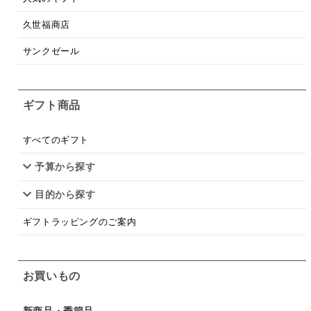
梅
レモン
ペースト
クランベリー
久世福商店
ガーリック
柚子
ハーブティー
つゆ
サンクゼール
ドリンク
七味
わかめ
チップス
のり
ギフト商品
ブランデー
生姜
鍋つゆ
飴
すき焼き
ふりかけ
いいづな
はちみつ
茶漬け
すべてのギフト
抹茶
レトルト
究極
ノンアルコール
予算から探す
目的から探す
九条ねぎ
焼酎
福松
混ぜご飯
くるみ
ギフトラッピングのご案内
お買いもの
新商品・季節品