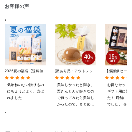
お客様の声
2026夏の福袋【送料無
[訳あり品・アウトレット]
【感謝祭セール
料】【オンライン限定】
[賞味期限2026年09月09
贅沢ごはんギフ
【ポイントキャンペーン実
日]絹ごしなめらか 栗き
料/沖縄県送料
気兼ねのない贈りもの
美味しかったと聞き、
お得なセット
施中】【のし・ラッピン
んとんゼリー 81g【季節
粧箱包装付/オ
にちょうどよく、喜ば
栗きんとんが好きなの
ギフト用に購
グ・化粧箱詰め不可】
限定】
定】
れました
で買ってみたら美味し
た！ 店舗には
かったので、まとめ買
でした。 喜ん
いしてしまいました
ると思います