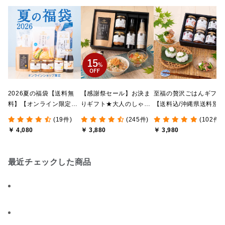
2026夏の福袋【送料無
【感謝祭セール】お決ま
至福の贅沢ごはんギフト
料】【オンライン限定】
りギフト★大人のしゃけ
【送料込/沖縄県送料別
【ポイントキャンペーン
しゃけめんたい入り【送
途】【化粧箱包装付/オ
(19件)
(245件)
(102件)
実施中】【のし・ラッピ
料込/沖縄県送料別途】
ライン限定】
￥ 4,080
￥ 3,880
￥ 3,980
ング・化粧箱詰め不可】
【化粧箱包装付】
最近チェックした商品