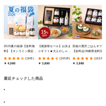
2026夏の福袋【送料無
【感謝祭セール】お決ま
至福の贅沢ごはんギフト
料】【オンライン限定】
りギフト★大人のしゃけ
【送料込/沖縄県送料別
【ポイントキャンペーン
しゃけめんたい入り【送
途】【化粧箱包装付/オ
(19件)
(245件)
(102件)
実施中】【のし・ラッピ
料込/沖縄県送料別途】
ライン限定】
￥ 4,080
￥ 3,880
￥ 3,980
ング・化粧箱詰め不可】
【化粧箱包装付】
最近チェックした商品