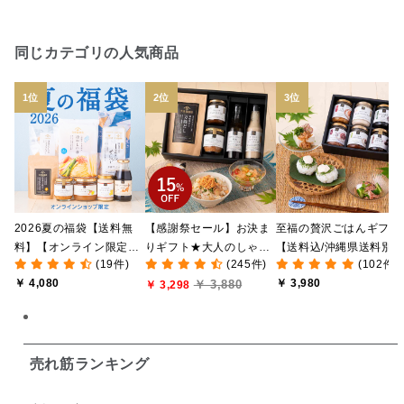
トマトソース
ブルーベリー
チーズ
信州
日本ワイン
野菜だし
チーズいか
同じカテゴリの人気商品
お米チップス
味噌汁
かりんとう
甘酒
あごだし
バナナミルク
りんご
骨せんべい
ドレッシング
珍味
おかず
ナイアガラ
和塩
混ぜご飯の素
マヨネーズ
せんべい
2026夏の福袋【送料無
【感謝祭セール】お決ま
至福の贅沢ごはんギフト
韓国
贅沢ごはん
おでん
吸い物
料】【オンライン限定】
りギフト★大人のしゃけ
【送料込/沖縄県送料別
(19件)
(245件)
(102件)
【ポイントキャンペーン
しゃけめんたい入り【送
途】【化粧箱包装付/オ
シードル
ごま
いわし
ミックス
芋
￥ 4,080
￥ 3,980
￥ 3,880
実施中】【のし・ラッピ
料込/沖縄県送料別途】
￥ 3,298
ライン限定】
ング・化粧箱詰め不可】
【化粧箱包装付】
スープ
クリームソース
季節限定
セット
佃煮
アップル
ジュース
パンにぬる
売れ筋ランキング
はちみつ茶
オレンジ
ナッツ
かつおだし