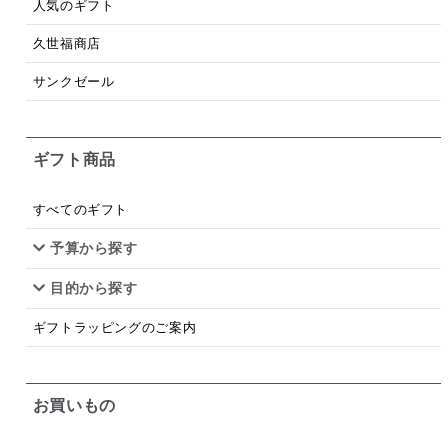
人気のギフト
梅
レモン
ペースト
クランベリー
久世福商店
ガーリック
柚子
ハーブティー
つゆ
サンクゼール
ドリンク
七味
わかめ
チップス
のり
ギフト商品
ブランデー
生姜
鍋つゆ
飴
すき焼き
ふりかけ
いいづな
はちみつ
茶漬け
すべてのギフト
抹茶
レトルト
究極
ノンアルコール
予算から探す
目的から探す
九条ねぎ
焼酎
福松
混ぜご飯
くるみ
ギフトラッピングのご案内
お買いもの