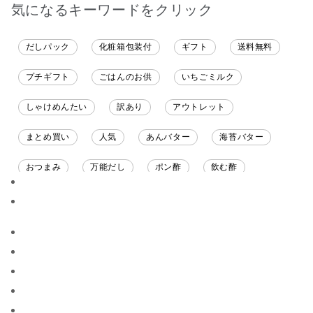
だくのが楽しみです
気になるキーワードをクリック
だしパック
化粧箱包装付
ギフト
送料無料
プチギフト
ごはんのお供
いちごミルク
しゃけめんたい
訳あり
アウトレット
まとめ買い
人気
あんバター
海苔バター
おつまみ
万能だし
ポン酢
飲む酢
ソース
限定
バナナチップス
スナック菓子
ジャム
調味料ギフト
国産
味噌
ワイン
パスタソース
醤油
バター
オールフルーツ
昆布だし
毎日だし
食塩無添加
なめ茸