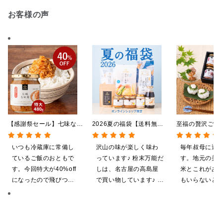
お客様の声
【感謝祭セール】七味なめ
2026夏の福袋【送料無
至福の贅沢ごは
茸 480g（特大）（八幡
料】【オンライン限定】
【送料込/沖縄
屋礒五郎の七味唐辛子入
【ポイントキャンペーン実
途】【化粧箱包
いつも冷蔵庫に常備し
沢山の味が楽しく味わ
毎年叔母に送
り）
施中】【のし・ラッピン
ライン限定】
ているご飯のおともで
っています♪ 粉末万能だ
す。地元の美
グ・化粧箱詰め不可】
す。今回特大が40%off
しは、名古屋の高島屋
米とこれがあ
になったので飛びつき
で買い物しています♪ と
もいらないと
ました。送料を無料に
ても美味しくいただい
気に入ってく
したくて初めての商品
てます。 これからも、
す。本当に助
も購入しました。いた
沢山の味楽しみます♪
す。