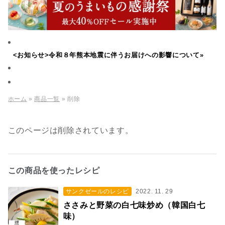
<お知らせ>令和８年熊本地震に伴うお届けへの影響について»
ホーム
»
商品一覧
» 削除
このページは削除されています。
この商品を使ったレシピ
サンクゼールのレシピ
2022. 11. 29
ささみと野菜の白七味炒め（韓国白七
味）