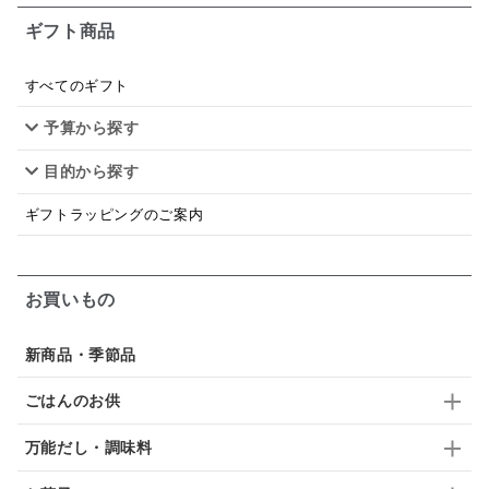
ギフト商品
あごだし
バナナミルク
りんご
骨せんべい
ドレッシング
珍味
おかず
ナイアガラ
すべてのギフト
予算から探す
和塩
混ぜご飯の素
マヨネーズ
せんべい
目的から探す
韓国
贅沢ごはん
おでん
吸い物
ギフトラッピングのご案内
シードル
ごま
いわし
ミックス
芋
スープ
クリームソース
季節限定
セット
お買いもの
佃煮
アップル
ジュース
パンにぬる
新商品・季節品
はちみつ茶
オレンジ
ナッツ
かつおだし
ごはんのお供
梅
レモン
ペースト
クランベリー
万能だし・調味料
ガーリック
柚子
ハーブティー
つゆ