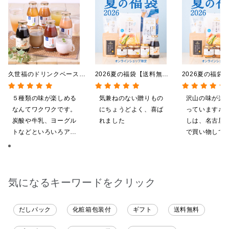
久世福のドリンクベース
2026夏の福袋【送料無
2026夏の福袋
全5種飲み比べまとめ買
料】【オンライン限定】
料】【オンライ
い 5本入（ドリンクベー
【ポイントキャンペーン実
【ポイントキャ
５種類の味が楽しめる
気兼ねのない贈りもの
沢山の味が楽
ス／希釈タイプ）
施中】【のし・ラッピン
施中】【のし・
なんてワクワクです。
にちょうどよく、喜ば
っています♪ 
グ・化粧箱詰め不可】
グ・化粧箱詰め
炭酸や牛乳、ヨーグル
れました
しは、名古屋
トなどといろいろアレ
で買い物してい
ンジしたいと思います
ても美味しく
てます。 これ
沢山の味楽しみ
気になるキーワードをクリック
だしパック
化粧箱包装付
ギフト
送料無料