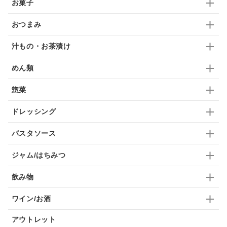
お菓子
ドリンク
七味
わかめ
チップス
のり
おつまみ
ブランデー
生姜
鍋つゆ
飴
すき焼き
汁もの・お茶漬け
ふりかけ
いいづな
はちみつ
茶漬け
めん類
抹茶
レトルト
究極
ノンアルコール
惣菜
九条ねぎ
焼酎
福松
混ぜご飯
くるみ
ドレッシング
パスタソース
ジャム/はちみつ
飲み物
ワイン/お酒
アウトレット