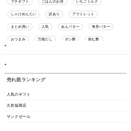
プチギフト
ごはんのお供
いちごミルク
しゃけめんたい
訳あり
アウトレット
まとめ買い
人気
あんバター
海苔バター
おつまみ
万能だし
ポン酢
飲む酢
ソース
限定
バナナチップス
スナック菓子
ジャム
調味料ギフト
国産
味噌
ワイン
パスタソース
醤油
バター
オールフルーツ
売れ筋ランキング
昆布だし
毎日だし
食塩無添加
なめ茸
人気のギフト
トマトソース
ブルーベリー
チーズ
信州
久世福商店
日本ワイン
野菜だし
チーズいか
サンクゼール
お米チップス
味噌汁
かりんとう
甘酒