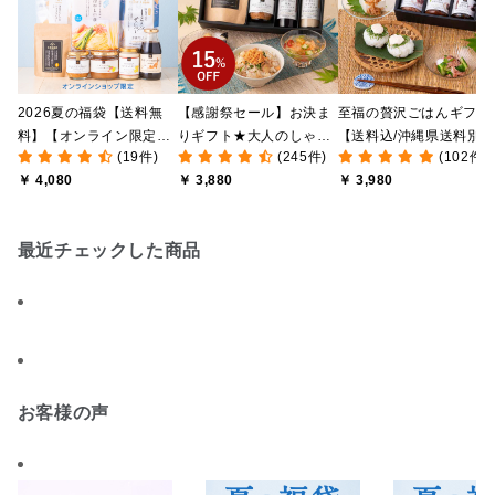
2026夏の福袋【送料無
【感謝祭セール】お決ま
至福の贅沢ごはんギフト
料】【オンライン限定】
りギフト★大人のしゃけ
【送料込/沖縄県送料別
(19件)
(245件)
(102件)
【ポイントキャンペーン
しゃけめんたい入り【送
途】【化粧箱包装付/オ
￥ 4,080
￥ 3,880
￥ 3,980
実施中】【のし・ラッピ
料込/沖縄県送料別途】
ライン限定】
ング・化粧箱詰め不可】
【化粧箱包装付】
最近チェックした商品
お客様の声