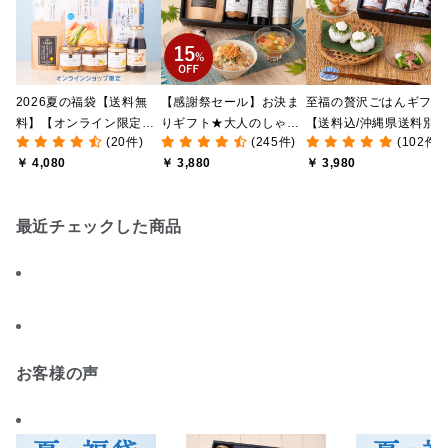
2026夏の福袋【送料無
【感謝祭セール】お決ま
至福の贅沢ごはんギフト
料】【オンライン限定】
りギフト★大人のしゃけ
【送料込/沖縄県送料別
(20件)
(245件)
(102件)
【ポイントキャンペーン
しゃけめんたい入り【送
途】【化粧箱包装付/オ
￥ 4,080
￥ 3,880
￥ 3,980
実施中】【のし・ラッピ
料込/沖縄県送料別途】
ライン限定】
ング・化粧箱詰め不可】
【化粧箱包装付】
最近チェックした商品
お客様の声