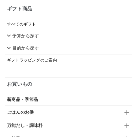
ギフト商品
あごだし
バナナミルク
りんご
骨せんべい
ドレッシング
珍味
おかず
ナイアガラ
すべてのギフト
予算から探す
和塩
混ぜご飯の素
マヨネーズ
せんべい
目的から探す
韓国
贅沢ごはん
おでん
吸い物
ギフトラッピングのご案内
シードル
ごま
いわし
ミックス
芋
スープ
クリームソース
季節限定
セット
お買いもの
佃煮
アップル
ジュース
パンにぬる
新商品・季節品
はちみつ茶
オレンジ
ナッツ
かつおだし
ごはんのお供
梅
レモン
ペースト
クランベリー
万能だし・調味料
ガーリック
柚子
ハーブティー
つゆ