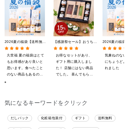
2026夏の福袋【送料無
【感謝祭セール】おうちで
2026夏の福袋
料】【オンライン限定】
贅沢ごはんギフト【送料無
料】【オンライ
【ポイントキャンペーン実
料/沖縄県送料別途】【化
【ポイントキャ
久世福 夏の福袋はとて
お得なセットがあり、
気兼ねのない
施中】【のし・ラッピン
粧箱包装付/オンライン限
施中】【のし・
もお得感があり良いと
ギフト用に購入しまし
にちょうどよ
グ・化粧箱詰め不可】
定】
グ・化粧箱詰め
思います。食べたこと
た！ 店舗にはない商品
れました
のない商品もあるの
でした。 喜んでもらえ
で、お試しにも良いで
ると思います。
す。今回、少し無理な
お願いにも対応頂き大
変助かりました。あり
気になるキーワードをクリック
がとうございます。
だしパック
化粧箱包装付
ギフト
送料無料