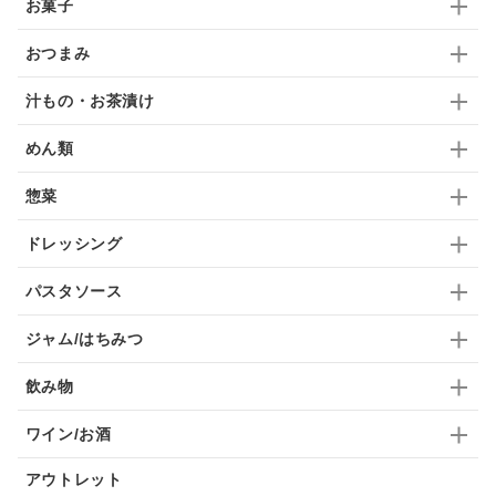
お菓子
ドリンク
七味
わかめ
チップス
のり
おつまみ
ブランデー
生姜
鍋つゆ
飴
すき焼き
汁もの・お茶漬け
ふりかけ
いいづな
はちみつ
茶漬け
めん類
抹茶
レトルト
究極
ノンアルコール
惣菜
九条ねぎ
焼酎
福松
混ぜご飯
くるみ
ドレッシング
パスタソース
ジャム/はちみつ
飲み物
ワイン/お酒
アウトレット