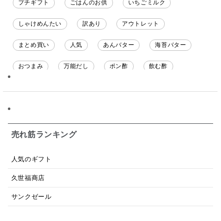
プチギフト
ごはんのお供
いちごミルク
しゃけめんたい
訳あり
アウトレット
まとめ買い
人気
あんバター
海苔バター
おつまみ
万能だし
ポン酢
飲む酢
ソース
限定
バナナチップス
スナック菓子
ジャム
調味料ギフト
国産
味噌
ワイン
パスタソース
醤油
バター
オールフルーツ
売れ筋ランキング
昆布だし
毎日だし
食塩無添加
なめ茸
人気のギフト
トマトソース
ブルーベリー
チーズ
信州
久世福商店
日本ワイン
野菜だし
チーズいか
サンクゼール
お米チップス
味噌汁
かりんとう
甘酒