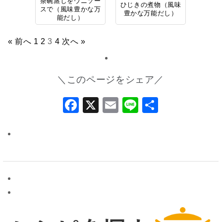
茶碗蒸しをウニソー
ひじきの煮物（風味
スで（風味豊かな万
豊かな万能だし）
能だし）
« 前へ
1
2
3
4
次へ »
＼このページをシェア／
Facebook
X
Email
Line
共
有