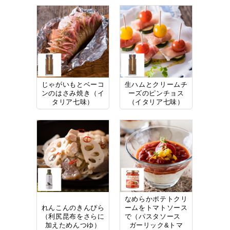
じゃがいもとベーコ
生ハムとクリームチ
ンのはさみ焼き（イ
ーズのピンチョス
タリア七味）
（イタリア七味）
なめらかポテトクリ
れんこんのきんぴら
ームをトマトソース
（利尻昆布をさらに
で（パスタソース
加えためんつゆ）
ガーリック&トマ