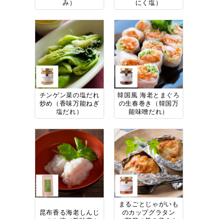
み）
にく塩）
チンゲン菜の塩だれ
韓国風 海老とまぐろ
炒め（香味万能ねぎ
の生春巻き（韓国万
塩だれ）
能味噌だれ）
まるごとじゃがいも
昆布香る海老しんじ
のカップグラタン