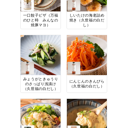
一口餃子ピザ（万福
しいたけの海老詰め
のひと時 みんなの
焼き（久世福の白だ
焼豚マヨ）
し）
みょうがときゅうり
にんじんのきんぴら
のさっぱり浅漬け
（久世福の白だし）
（久世福の白だし）