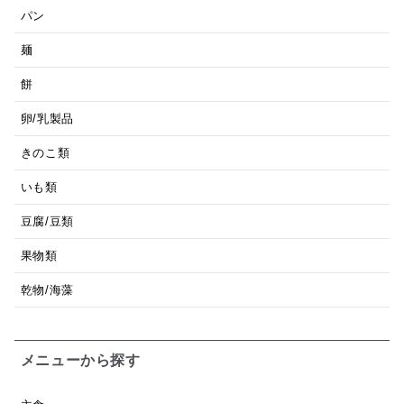
パン
麺
餅
卵/乳製品
きのこ類
いも類
豆腐/豆類
果物類
乾物/海藻
メニューから探す