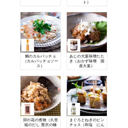
ト）
鯛のカルパッチョ
あじの大葉味噌たた
（カルパッチョソー
き（おかず味噌 国
ス）
産大葉）
卯の花の煮物（久世
まぐろとねぎのピン
福のだし 贅沢の極
チョス（和塩 にん