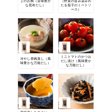
ょのお椀（旨味豊か
（野菜の旨み染みわ
な昆布だし）
たる茄子のミートソ
ース）
ミニトマトのかつお
冷やし茶碗蒸し（風
だし漬け（風味豊か
味豊かな万能だし）
な万能だし）