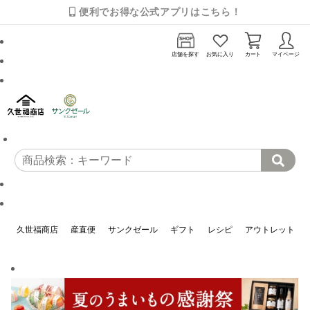
便利でお得な公式アプリはこちら！
店舗を探す
お気に入り
カート
マイページ
久世福商店
産直便
サンクゼール
ギフト
レシピ
アウトレット