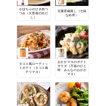
かぼちゃのひき肉つ
豆腐茶碗蒸し（七味
つみ（久世福の白だ
なめ茸）
し）
おかかマヨのポテト
タコス風ローディッ
サラダ（万福のひと
トポテト（タコス風
時 みんなのおかか
チリマヨ）
マヨ）