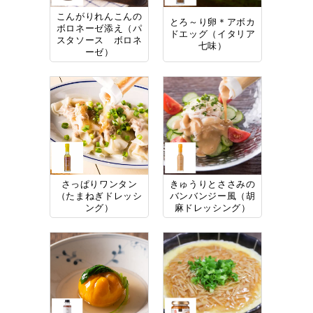
こんがりれんこんの
とろ～り卵＊アボカ
ボロネーゼ添え（パ
ドエッグ（イタリア
スタソース ボロネ
七味）
ーゼ）
さっぱりワンタン
きゅうりとささみの
（たまねぎドレッシ
バンバンジー風（胡
ング）
麻ドレッシング）