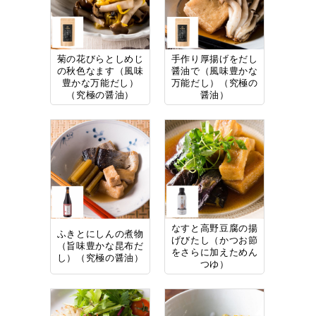
菊の花びらとしめじ
手作り厚揚げをだし
の秋色なます（風味
醤油で（風味豊かな
豊かな万能だし）
万能だし）（究極の
（究極の醤油）
醤油）
なすと高野豆腐の揚
ふきとにしんの煮物
げびたし（かつお節
（旨味豊かな昆布だ
をさらに加えためん
し）（究極の醤油）
つゆ）