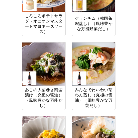
ころころポテトサラ
ケランチム（韓国茶
ダ（オニオンマスタ
碗蒸し）（風味豊か
ードマヨネーズソー
な万能野菜だし）
ス）
あじの大葉巻き南蛮
みんなでわいわい茶
漬け（究極の醤油）
わん蒸し（究極の醤
（風味豊かな万能だ
油）（風味豊かな万
し）
能だし）