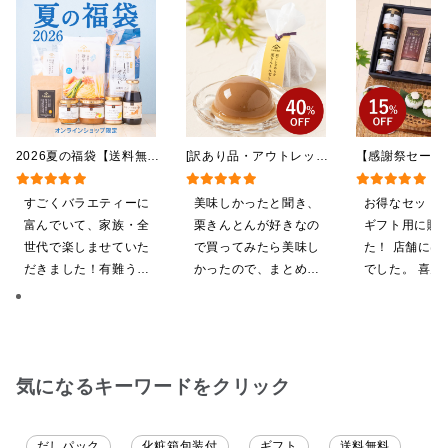
2026夏の福袋【送料無
[訳あり品・アウトレット]
【感謝祭セール
料】【オンライン限定】
[賞味期限2026年09月09
贅沢ごはんギフ
【ポイントキャンペーン実
日]絹ごしなめらか 栗き
料/沖縄県送料
すごくバラエティーに
美味しかったと聞き、
お得なセット
施中】【のし・ラッピン
んとんゼリー 81g【季節
粧箱包装付/オ
富んでいて、家族・全
栗きんとんが好きなの
ギフト用に購
グ・化粧箱詰め不可】
限定】
定】
世代で楽しませていた
で買ってみたら美味し
た！ 店舗には
だきました！有難うご
かったので、まとめ買
でした。 喜ん
ざいます。
いしてしまいました
ると思います
気になるキーワードをクリック
だしパック
化粧箱包装付
ギフト
送料無料