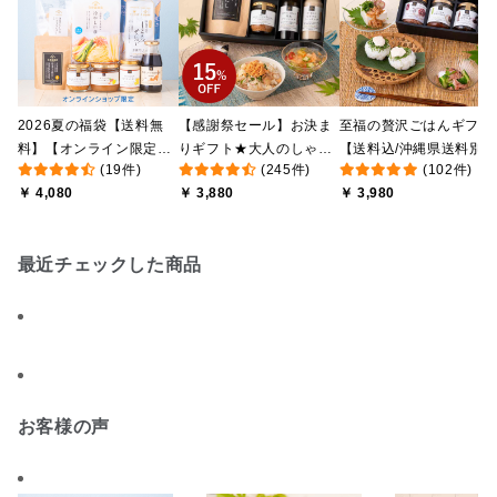
2026夏の福袋【送料無
【感謝祭セール】お決ま
至福の贅沢ごはんギフト
料】【オンライン限定】
りギフト★大人のしゃけ
【送料込/沖縄県送料別
(19件)
(245件)
(102件)
【ポイントキャンペーン
しゃけめんたい入り【送
途】【化粧箱包装付/オ
￥ 4,080
￥ 3,880
￥ 3,980
実施中】【のし・ラッピ
料込/沖縄県送料別途】
ライン限定】
ング・化粧箱詰め不可】
【化粧箱包装付】
最近チェックした商品
お客様の声