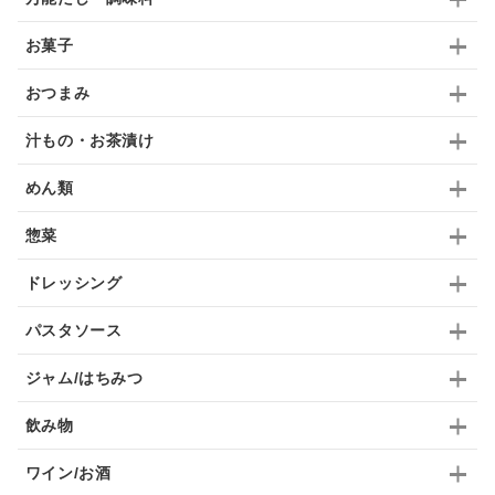
ガーリック
柚子
ハーブティー
つゆ
お菓子
ドリンク
七味
わかめ
チップス
のり
おつまみ
ブランデー
生姜
鍋つゆ
飴
すき焼き
汁もの・お茶漬け
ふりかけ
いいづな
はちみつ
茶漬け
めん類
抹茶
レトルト
究極
ノンアルコール
惣菜
九条ねぎ
焼酎
福松
混ぜご飯
くるみ
ドレッシング
パスタソース
ジャム/はちみつ
飲み物
ワイン/お酒