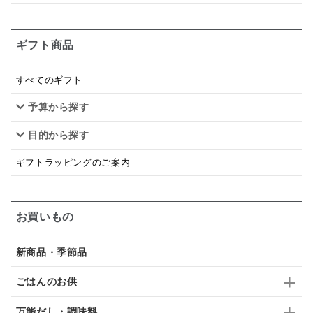
お米チップス
味噌汁
かりんとう
甘酒
ギフト商品
あごだし
バナナミルク
りんご
骨せんべい
ドレッシング
珍味
おかず
ナイアガラ
すべてのギフト
予算から探す
和塩
混ぜご飯の素
マヨネーズ
せんべい
目的から探す
韓国
贅沢ごはん
おでん
吸い物
ギフトラッピングのご案内
シードル
ごま
いわし
ミックス
芋
スープ
クリームソース
季節限定
セット
お買いもの
佃煮
アップル
ジュース
パンにぬる
新商品・季節品
はちみつ茶
オレンジ
ナッツ
かつおだし
ごはんのお供
梅
レモン
ペースト
クランベリー
万能だし・調味料