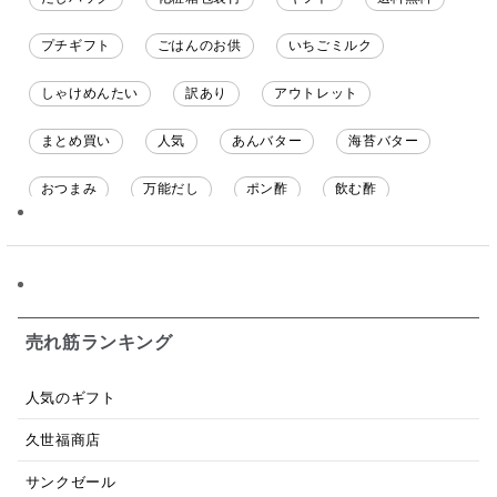
プチギフト
ごはんのお供
いちごミルク
しゃけめんたい
訳あり
アウトレット
まとめ買い
人気
あんバター
海苔バター
おつまみ
万能だし
ポン酢
飲む酢
ソース
限定
バナナチップス
スナック菓子
ジャム
調味料ギフト
国産
味噌
ワイン
パスタソース
醤油
バター
オールフルーツ
売れ筋ランキング
昆布だし
毎日だし
食塩無添加
なめ茸
人気のギフト
トマトソース
ブルーベリー
チーズ
信州
久世福商店
日本ワイン
野菜だし
チーズいか
サンクゼール