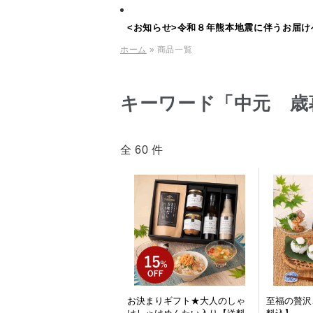
<お知らせ>令和８年熊本地震に伴うお届け
ホーム
» 商品一覧
キーワード「中元 歳
全 60 件
お決まりギフト★大人のしゃ
至福の贅沢