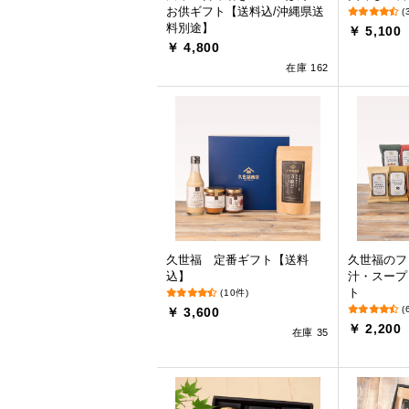
お供ギフト【送料込/沖縄県送
(
料別途】
￥ 5,100
￥ 4,800
在庫 162
久世福 定番ギフト【送料
久世福のフ
込】
汁・スープ
ト
(10件)
(
￥ 3,600
￥ 2,200
在庫 35