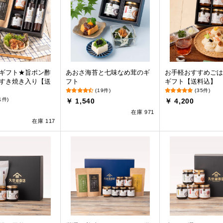
ギフト★旨ポン酢
あおさ海苔と七味なめ茸のギ
お手軽おすすめごは
すき焼き入り【送
フト
ギフト【送料込】
(19件)
(35件)
1件)
￥ 1,540
￥ 4,200
在庫 971
在庫 117