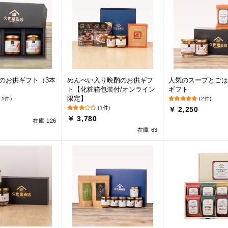
のお供ギフト（3本
めんべい入り晩酌のお供ギフ
人気のスープとごは
ト【化粧箱包装付/オンライン
ギフト
限定】
11件)
(2件)
(1件)
￥ 2,250
￥ 3,780
在庫 126
在庫 63