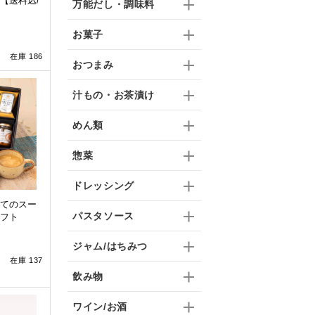
【送料込/
万能だし・調味料
お菓子
在庫 186
おつまみ
汁もの・お茶漬け
めん類
惣菜
ドレッシング
てのスー
パスタソース
フト
ジャム/はちみつ
在庫 137
飲み物
ワイン/お酒