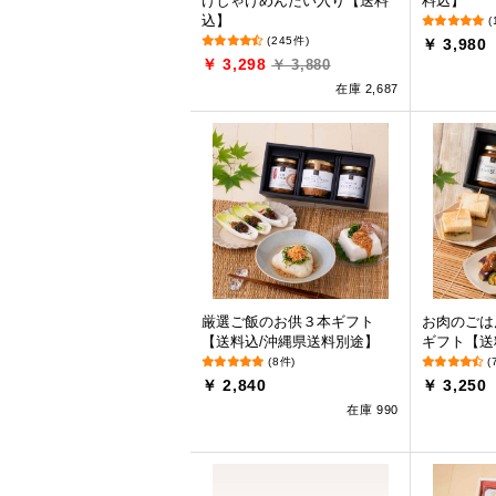
けしゃけめんたい入り【送料
料込】
込】
(
(245件)
￥ 3,980
￥ 3,298
￥ 3,880
在庫 2,687
厳選ご飯のお供３本ギフト
お肉のごは
【送料込/沖縄県送料別途】
ギフト【送
(8件)
(
￥ 2,840
￥ 3,250
在庫 990