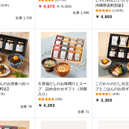
しゃけめんたい入り
(277件)
沖縄県送料別途】
102件)
￥ 4,675
￥ 5,500
(116件)
在庫 1,485
￥ 4,600
在庫 1,703
んのお供食べ比べ
久世福だしのお味噌汁とスー
こだわりのだし仕立
料込】
プ 詰め合わせギフト（16個
プとごはんのお供ギ
入り）
7件)
(6件)
(3件)
￥ 3,300
￥ 4,293
在庫 79
在庫 71