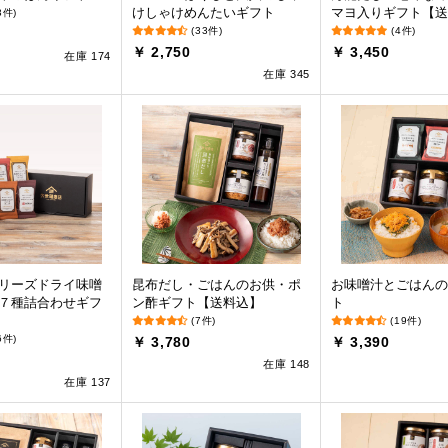
けしゃけめんたいギフト
マヨ入りギフト【送
3件)
(33件)
(4件)
￥ 2,750
￥ 3,450
在庫 174
在庫 345
リーズドライ味噌
昆布だし・ごはんのお供・ポ
お味噌汁とごはんの
７種詰合わせギフ
ン酢ギフト【送料込】
ト
(7件)
(19件)
6件)
￥ 3,780
￥ 3,390
在庫 148
在庫 137