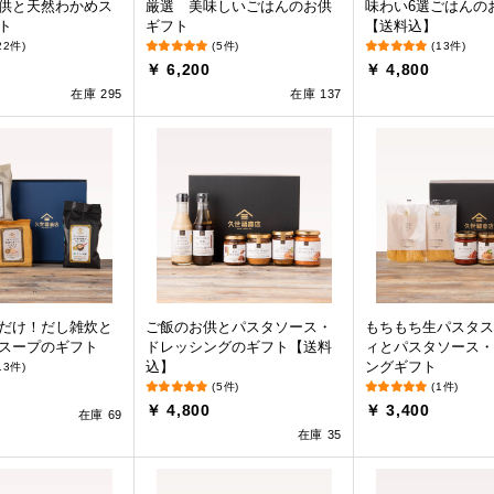
供と天然わかめス
厳選 美味しいごはんのお供
味わい6選ごはんの
ト
ギフト
【送料込】
22件)
(5件)
(13件)
￥ 6,200
￥ 4,800
在庫 295
在庫 137
だけ！だし雑炊と
ご飯のお供とパスタソース・
もちもち生パスタス
スープのギフト
ドレッシングのギフト【送料
ィとパスタソース・
込】
ングギフト
13件)
(5件)
(1件)
￥ 4,800
￥ 3,400
在庫 69
在庫 35