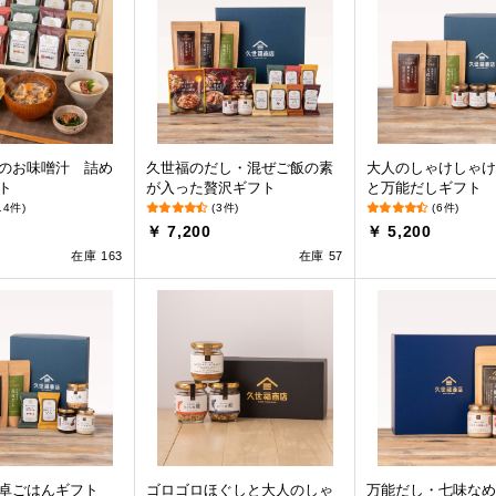
のお味噌汁 詰め
久世福のだし・混ぜご飯の素
大人のしゃけしゃけ
ト
が入った贅沢ギフト
と万能だしギフト
14件)
(3件)
(6件)
￥ 7,200
￥ 5,200
在庫 163
在庫 57
卓ごはんギフト
ゴロゴロほぐしと大人のしゃ
万能だし・七味なめ