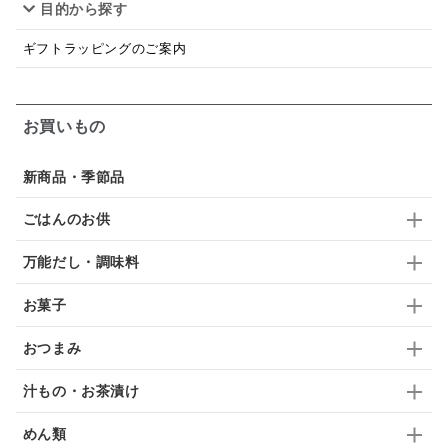
目的から探す
韓国
贅沢ごはん
おでん
吸い物
ギフトラッピングのご案内
シードル
ごま
いわし
ミックス
芋
スープ
クリームソース
季節限定
セット
お買いもの
佃煮
アップル
ジュース
パンにぬる
新商品・季節品
はちみつ茶
オレンジ
ナッツ
かつおだし
ごはんのお供
梅
レモン
ペースト
クランベリー
万能だし・調味料
ガーリック
柚子
ハーブティー
つゆ
お菓子
ドリンク
七味
わかめ
チップス
のり
おつまみ
ブランデー
生姜
鍋つゆ
飴
すき焼き
汁もの・お茶漬け
ふりかけ
いいづな
はちみつ
茶漬け
めん類
抹茶
レトルト
究極
ノンアルコール