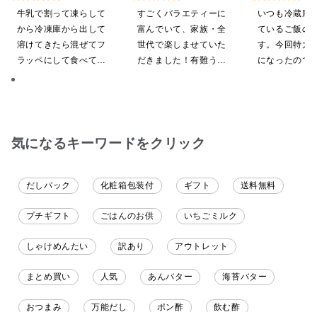
希釈タイプ）
【ポイントキャンペーン実
屋礒五郎の七味
牛乳で割って凍らして
すごくバラエティーに
いつも冷蔵庫
施中】【のし・ラッピン
り）
から冷凍庫から出して
富んでいて、家族・全
ているご飯の
グ・化粧箱詰め不可】
溶けてきたら混ぜてフ
世代で楽しませていた
す。今回特大が4
ラッペにして食べてい
だきました！有難うご
になったので
ます
ざいます。
ました。送料
したくて初め
も購入しまし
だくのが楽し
気になるキーワードをクリック
だしパック
化粧箱包装付
ギフト
送料無料
プチギフト
ごはんのお供
いちごミルク
しゃけめんたい
訳あり
アウトレット
まとめ買い
人気
あんバター
海苔バター
おつまみ
万能だし
ポン酢
飲む酢