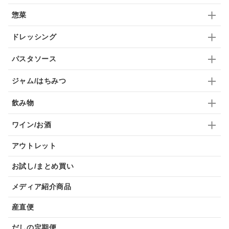
惣菜
九条ねぎ
焼酎
福松
混ぜご飯
くるみ
ドレッシング
パスタソース
ジャム/はちみつ
飲み物
ワイン/お酒
アウトレット
お試し/まとめ買い
メディア紹介商品
産直便
だしの定期便