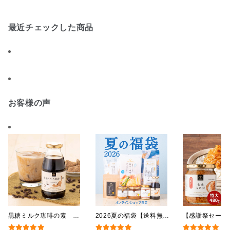
ング・化粧箱詰め不可】
【化粧箱包装付】
最近チェックした商品
お客様の声
黒糖ミルク珈琲の素
2026夏の福袋【送料無
【感謝祭セール
275ml （ドリンクベース／
料】【オンライン限定】
茸 480g（特