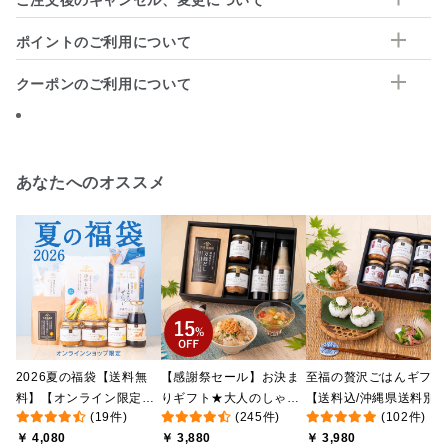
ご注文後のキャンセル、変更について
ポイントのご利用について
クーポンのご利用について
あなたへのオススメ
2026夏の福袋【送料無
【感謝祭セール】お決ま
至福の贅沢ごはんギフト
料】【オンライン限定】
りギフト★大人のしゃけ
【送料込/沖縄県送料別
(19件)
(245件)
(102件)
【ポイントキャンペーン
しゃけめんたい入り【送
途】【化粧箱包装付/オ
￥ 4,080
￥ 3,880
￥ 3,980
実施中】【のし・ラッピ
料込/沖縄県送料別途】
ライン限定】