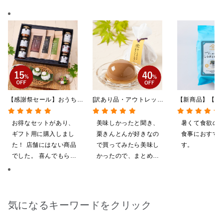
【感謝祭セール】おうちで
[訳あり品・アウトレット]
【新商品】【季
贅沢ごはんギフト【送料無
[賞味期限2026年09月09
やしだし茶漬け
料/沖縄県送料別途】【化
日]絹ごしなめらか 栗き
鯛だし 4食
お得なセットがあり、
美味しかったと聞き、
暑くて食欲の
粧箱包装付/オンライン限
んとんゼリー 81g【季節
ギフト用に購入しまし
栗きんとんが好きなの
食事におすす
定】
限定】
た！ 店舗にはない商品
で買ってみたら美味し
す。
でした。 喜んでもらえ
かったので、まとめ買
ると思います。
いしてしまいました
気になるキーワードをクリック