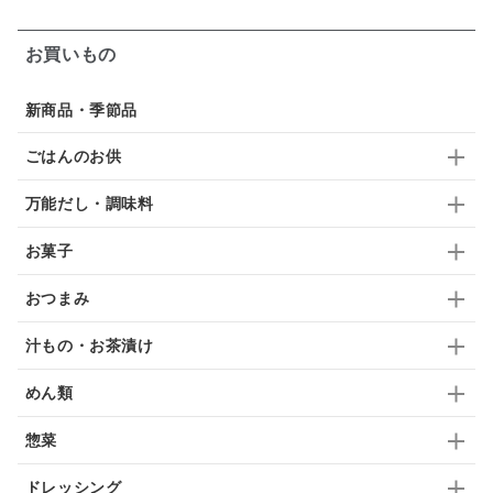
ガーリック
柚子
ハーブティー
つゆ
お買いもの
ドリンク
七味
わかめ
チップス
のり
新商品・季節品
ブランデー
生姜
鍋つゆ
飴
すき焼き
ごはんのお供
ふりかけ
いいづな
はちみつ
茶漬け
万能だし・調味料
抹茶
レトルト
究極
ノンアルコール
お菓子
九条ねぎ
焼酎
福松
混ぜご飯
くるみ
おつまみ
汁もの・お茶漬け
めん類
惣菜
ドレッシング