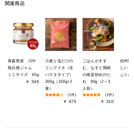
関連商品
青森県産 川中
小麦と塩だけの
ごはんがすす
信州味
島白桃ジャム
リングイネ（生
む なすと鶏肉
しい 
ミニサイズ 65g
パスタタイプ）
の南蛮炒めのた
ふりか
￥ 349
200g（100g×2
れ 80g（2～3
食）
人前）
(1件)
(2件)
￥ 475
￥ 310