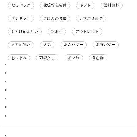
だしパック
化粧箱包装付
ギフト
送料無料
プチギフト
ごはんのお供
いちごミルク
しゃけめんたい
訳あり
アウトレット
まとめ買い
人気
あんバター
海苔バター
おつまみ
万能だし
ポン酢
飲む酢
ソース
限定
バナナチップス
スナック菓子
ジャム
調味料ギフト
国産
味噌
ワイン
パスタソース
醤油
バター
オールフルーツ
昆布だし
毎日だし
食塩無添加
なめ茸
トマトソース
ブルーベリー
チーズ
信州
日本ワイン
野菜だし
チーズいか