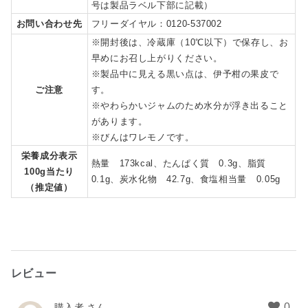
号は製品ラベル下部に記載）
お問い合わせ先
フリーダイヤル：0120-537002
※開封後は、冷蔵庫（10℃以下）で保存し、お
早めにお召し上がりください。
※製品中に見える黒い点は、伊予柑の果皮で
ご注意
す。
※やわらかいジャムのため水分が浮き出ること
があります。
※びんはワレモノです。
栄養成分表示
熱量 173kcal、たんぱく質 0.3g、脂質
100g当たり
0.1g、炭水化物 42.7g、食塩相当量 0.05g
（推定値）
レビュー
購入者