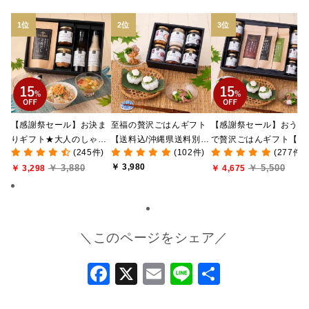
【感謝祭セール】お決ま
至福の贅沢ごはんギフト
【感謝祭セール】おうち
りギフト★大人のしゃけ
【送料込/沖縄県送料別
で贅沢ごはんギフト【送
(245件)
(102件)
(277件)
しゃけめんたい入り【送
途】【化粧箱包装付/オン
料無料/沖縄県送料別途
￥ 3,980
￥ 3,880
￥ 5,500
料込/沖縄県送料別途】
￥ 3,298
ライン限定】
【化粧箱包装付/オンラ
￥ 4,675
【化粧箱包装付】
ン限定】
＼このページをシェア／
Facebook
X
Email
Line
共
有