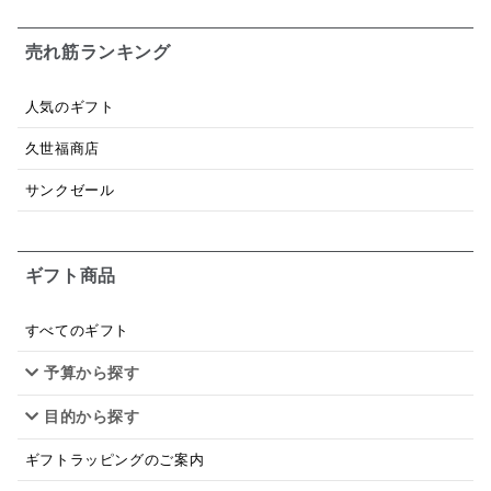
お米チップス
味噌汁
かりんとう
甘酒
売れ筋ランキング
あごだし
バナナミルク
りんご
骨せんべい
人気のギフト
ドレッシング
珍味
おかず
ナイアガラ
久世福商店
和塩
混ぜご飯の素
マヨネーズ
せんべい
サンクゼール
韓国
贅沢ごはん
おでん
吸い物
ギフト商品
シードル
ごま
いわし
ミックス
芋
スープ
クリームソース
季節限定
セット
すべてのギフト
予算から探す
佃煮
アップル
ジュース
パンにぬる
目的から探す
はちみつ茶
オレンジ
ナッツ
かつおだし
ギフトラッピングのご案内
梅
レモン
ペースト
クランベリー