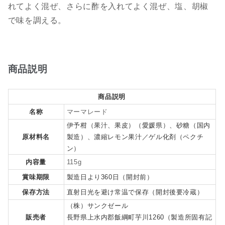
れてよく混ぜ、さらに酢を入れてよく混ぜ、塩、胡椒
で味を調える。
商品説明
商品説明
名称
マーマレード
伊予柑（果汁、果皮）（愛媛県）、砂糖（国内
原材料名
製造）、濃縮レモン果汁／ゲル化剤（ペクチ
ン）
内容量
115g
賞味期限
製造日より360日（開封前）
保存方法
直射日光を避け常温で保存（開封後要冷蔵）
（株）サンクゼール
販売者
長野県上水内郡飯綱町芋川1260（製造所固有記