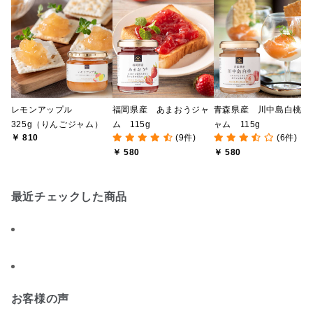
レモンアップル
福岡県産 あまおうジャ
青森県産 川中島白桃ジ
325g（りんごジャム）
ム 115g
ャム 115g
￥ 810
(9件)
(6件)
￥ 580
￥ 580
最近チェックした商品
お客様の声