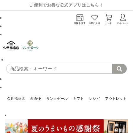
便利でお得な公式アプリはこちら！
店舗を探す
お気に入り
カート
マイページ
久世福商店
産直便
サンクゼール
ギフト
レシピ
アウトレット