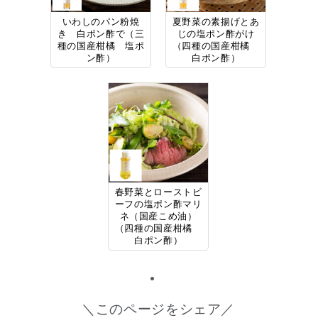
いわしのパン粉焼
夏野菜の素揚げとあ
き 白ポン酢で（三
じの塩ポン酢がけ
種の国産柑橘 塩ポ
（四種の国産柑橘
ン酢）
白ポン酢）
春野菜とローストビ
ーフの塩ポン酢マリ
ネ（国産こめ油）
（四種の国産柑橘
白ポン酢）
＼このページをシェア／