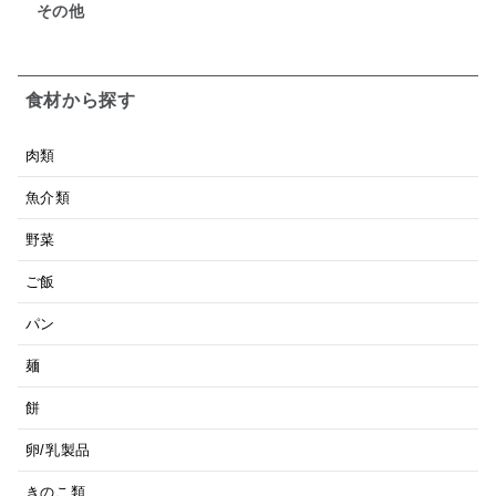
その他
食材から探す
肉類
魚介類
野菜
ご飯
パン
麺
餅
卵/乳製品
きのこ類