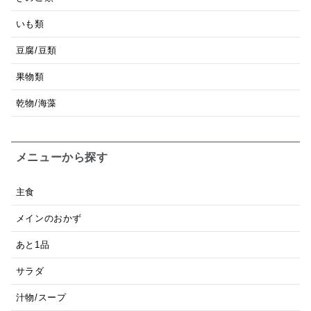
いも類
豆腐/豆類
果物類
乾物/海藻
メニューから探す
主食
メインのおかず
あと1品
サラダ
汁物/スープ