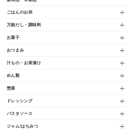
はちみつ茶
オレンジ
ナッツ
かつおだし
ごはんのお供
梅
レモン
ペースト
クランベリー
万能だし・調味料
ガーリック
柚子
ハーブティー
つゆ
お菓子
ドリンク
七味
わかめ
チップス
のり
おつまみ
ブランデー
生姜
鍋つゆ
飴
すき焼き
汁もの・お茶漬け
ふりかけ
いいづな
はちみつ
茶漬け
めん類
抹茶
レトルト
究極
ノンアルコール
惣菜
九条ねぎ
焼酎
福松
混ぜご飯
くるみ
ドレッシング
パスタソース
ジャム/はちみつ