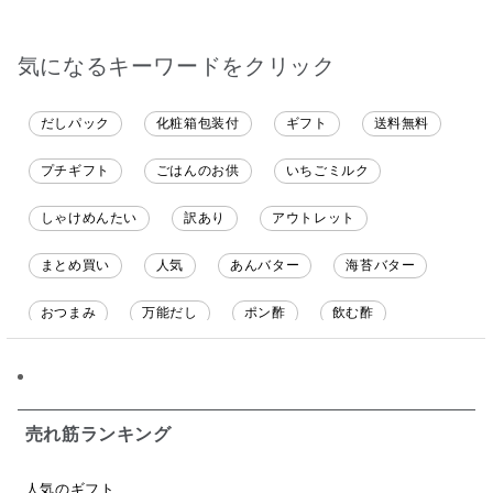
したくて初め
も購入しまし
だくのが楽し
気になるキーワードをクリック
だしパック
化粧箱包装付
ギフト
送料無料
プチギフト
ごはんのお供
いちごミルク
しゃけめんたい
訳あり
アウトレット
まとめ買い
人気
あんバター
海苔バター
おつまみ
万能だし
ポン酢
飲む酢
ソース
限定
バナナチップス
スナック菓子
ジャム
調味料ギフト
国産
味噌
ワイン
売れ筋ランキング
パスタソース
醤油
バター
オールフルーツ
人気のギフト