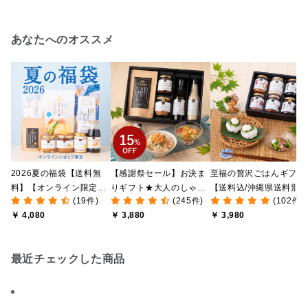
あなたへのオススメ
2026夏の福袋【送料無
【感謝祭セール】お決ま
至福の贅沢ごはんギフト
料】【オンライン限定】
りギフト★大人のしゃけ
【送料込/沖縄県送料別
(19件)
(245件)
(102件)
【ポイントキャンペーン
しゃけめんたい入り【送
途】【化粧箱包装付/オ
￥ 4,080
￥ 3,880
￥ 3,980
実施中】【のし・ラッピ
料込/沖縄県送料別途】
ライン限定】
ング・化粧箱詰め不可】
【化粧箱包装付】
最近チェックした商品