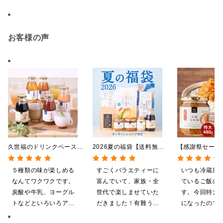
お客様の声
久世福のドリンクベース
2026夏の福袋【送料無
【感謝祭セール
全5種飲み比べまとめ買
料】【オンライン限定】
茸 480g（特
い 5本入（ドリンクベー
【ポイントキャンペーン実
屋礒五郎の七味
５種類の味が楽しめる
すごくバラエティーに
いつも冷蔵庫
ス／希釈タイプ）
施中】【のし・ラッピン
り）
なんてワクワクです。
富んでいて、家族・全
ているご飯の
グ・化粧箱詰め不可】
炭酸や牛乳、ヨーグル
世代で楽しませていた
す。今回特大が4
トなどといろいろアレ
だきました！有難うご
になったので
ンジしたいと思います
ざいます。
ました。送料