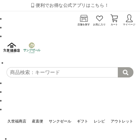
便利でお得な公式アプリはこちら！
店舗を探す
お気に入り
カート
マイページ
久世福商店
産直便
サンクゼール
ギフト
レシピ
アウトレット