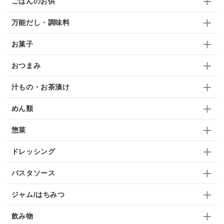
ごはんのお供
ふりかけ
いいづな
はちみつ
茶漬け
万能だし・調味料
抹茶
レトルト
究極
ノンアルコール
お菓子
九条ねぎ
焼酎
福松
混ぜご飯
くるみ
おつまみ
汁もの・お茶漬け
めん類
惣菜
ドレッシング
パスタソース
ジャム/はちみつ
飲み物