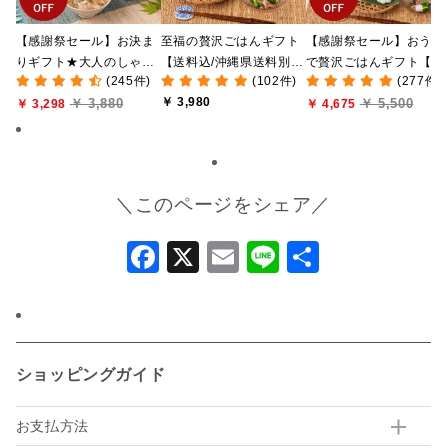
【感謝祭セール】お決ま
至福の贅沢ごはんギフト
【感謝祭セール】おうち
りギフト★大人のしゃけ
【送料込/沖縄県送料別
で贅沢ごはんギフト【送
(245件)
(102件)
(277件)
しゃけめんたい入り【送
途】【化粧箱包装付/オン
料無料/沖縄県送料別途
￥ 3,980
￥ 3,880
￥ 5,500
料込/沖縄県送料別途】
￥ 3,298
ライン限定】
【化粧箱包装付/オンラ
￥ 4,675
【化粧箱包装付】
ン限定】
＼このページをシェア／
Facebook
X
Email
Line
共
有
ショッピングガイド
お支払方法