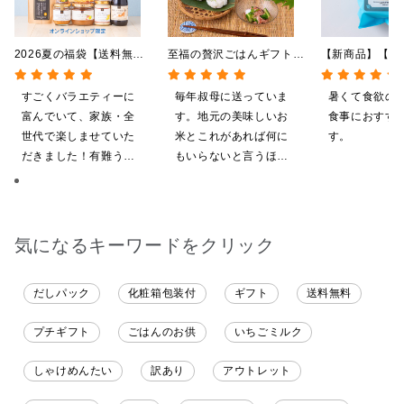
2026夏の福袋【送料無
至福の贅沢ごはんギフト
【新商品】【季
料】【オンライン限定】
【送料込/沖縄県送料別
やしだし茶漬け
【ポイントキャンペーン実
途】【化粧箱包装付/オン
鯛だし 4食
すごくバラエティーに
毎年叔母に送っていま
暑くて食欲の
施中】【のし・ラッピン
ライン限定】
富んでいて、家族・全
す。地元の美味しいお
食事におすす
グ・化粧箱詰め不可】
世代で楽しませていた
米とこれがあれば何に
す。
だきました！有難うご
もいらないと言うほど
ざいます。
気に入ってくれていま
す。本当に助かりま
す。
気になるキーワードをクリック
だしパック
化粧箱包装付
ギフト
送料無料
プチギフト
ごはんのお供
いちごミルク
しゃけめんたい
訳あり
アウトレット