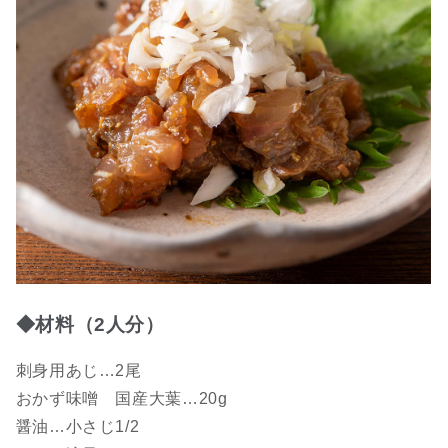
◆材料（2人分）
刺身用あじ…2尾
おかず味噌 国産大葉…20g
醤油…小さじ1/2