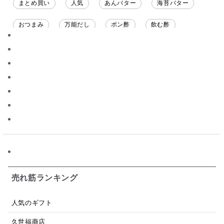
まとめ買い
人気
あんバター
海苔バター
おつまみ
万能だし
ポン酢
飲む酢
ソース
限定
バナナチップス
スナック菓子
ジャム
調味料ギフト
国産
味噌
ワイン
パスタソース
醤油
バター
オールフルーツ
昆布だし
毎日だし
食塩無添加
なめ茸
トマトソース
ブルーベリー
チーズ
信州
日本ワイン
野菜だし
チーズいか
お米チップス
味噌汁
かりんとう
甘酒
売れ筋ランキング
あごだし
バナナミルク
りんご
骨せんべい
人気のギフト
ドレッシング
珍味
おかず
ナイアガラ
久世福商店