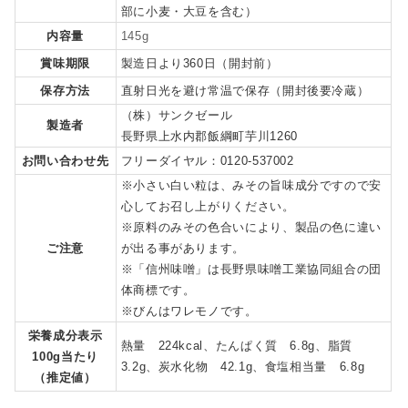
部に小麦・大豆を含む）
内容量
145g
賞味期限
製造日より360日（開封前）
保存方法
直射日光を避け常温で保存（開封後要冷蔵）
（株）サンクゼール
製造者
長野県上水内郡飯綱町芋川1260
お問い合わせ先
フリーダイヤル：0120-537002
※小さい白い粒は、みその旨味成分ですので安
心してお召し上がりください。
※原料のみその色合いにより、製品の色に違い
ご注意
が出る事があります。
※「信州味噌」は長野県味噌工業協同組合の団
体商標です。
※びんはワレモノです。
栄養成分表示
熱量 224kcal、たんぱく質 6.8g、脂質
100g当たり
3.2g、炭水化物 42.1g、食塩相当量 6.8g
（推定値）