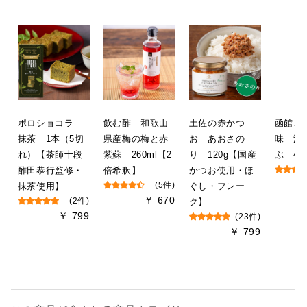
ポロショコラ
飲む酢 和歌山
土佐の赤かつ
函館こ
抹茶 1本（5切
県産梅の梅と赤
お あおさの
味 浜
れ）【茶師十段
紫蘇 260ml【2
り 120g【国産
ぶ 40
酢田恭行監修・
倍希釈】
かつお使用・ほ
抹茶使用】
(5件)
ぐし・フレー
￥ 670
(2件)
ク】
￥ 799
(23件)
￥ 799