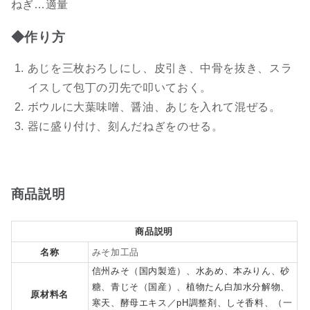
ねぎ…適量
◆作り方
あじを三枚おろしにし、皮引き、中骨を抜き、スラ
イスして包丁の刃先で叩いておく。
ボウルに大葉味噌、醤油、あじを入れて混ぜる。
器に盛り付け、刻んだねぎをのせる。
商品説明
商品説明
名称
みそ加工品
信州みそ（国内製造）、水あめ、本みりん、砂
糖、青じそ（国産）、植物たん白加水分解物、
原材料名
寒天、酵母エキス／pH調整剤、しそ香料、（一