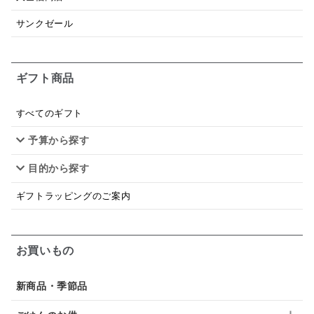
和塩
混ぜご飯の素
マヨネーズ
せんべい
サンクゼール
韓国
贅沢ごはん
おでん
吸い物
ギフト商品
シードル
ごま
いわし
ミックス
芋
スープ
クリームソース
季節限定
セット
すべてのギフト
予算から探す
佃煮
アップル
ジュース
パンにぬる
目的から探す
はちみつ茶
オレンジ
ナッツ
かつおだし
ギフトラッピングのご案内
梅
レモン
ペースト
クランベリー
ガーリック
柚子
ハーブティー
つゆ
お買いもの
ドリンク
七味
わかめ
チップス
のり
新商品・季節品
ブランデー
生姜
鍋つゆ
飴
すき焼き