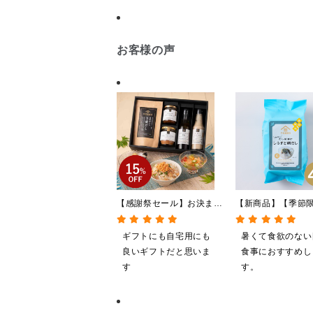
お客様の声
【感謝祭セール】お決まり
【新商品】【季節
ギフト★大人のしゃけしゃ
やしだし茶漬け 
けめんたい入り【送料込/
鯛だし 4食
ギフトにも自宅用にも
暑くて食欲のない
沖縄県送料別途】【化粧箱
良いギフトだと思いま
食事におすすめし
包装付】
す
す。