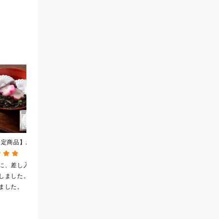
限定商品】お吸い物
素材の、 うまみ引き立
【感謝祭セール】七味なめ
もずくのおすまし
つ。 毎日だし
茸 480g（特大）（八幡
g）
350g（7g×50包）
屋礒五郎の七味唐辛子入
に、差し入れ
とっても美味しいので
いつも冷蔵庫に常備し
り）
しました。喜ん
何度もリピしてます。
ているご飯のおともで
ました。
す。今回特大が40%off
になったので飛びつき
ました。送料を無料に