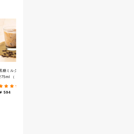
宮崎県産の梨を使った
厳選ご飯のお供３本ギフ
【
万能焼肉だれ 140g
ト【化粧箱包装】【送料
実
込/沖縄県送料別途】【オ
せ
￥ 650
(8件)
ンライン限定】
ロ
￥ 2,840
￥ 
し
黒糖ミルク珈琲の素
275ml （ドリンクベース
／希釈タイプ）
(12件)
￥ 594