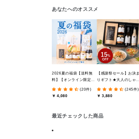
あなたへのオススメ
2026夏の福袋【送料無
【感謝祭セール】お決
料】【オンライン限定】
りギフト★大人のしゃ
【ポイントキャンペーン
しゃけめんたい入り【
(20件)
(245件)
実施中】【のし・ラッピ
料込/沖縄県送料別途】
￥ 4,080
￥ 3,880
ング・化粧箱詰め不可】
【化粧箱包装付】
最近チェックした商品