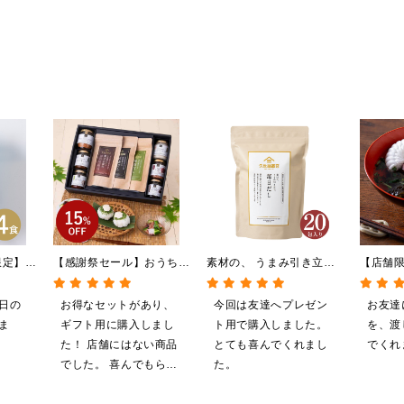
限定】冷
【感謝祭セール】おうちで
素材の、 うまみ引き立
【店舗
しらすと
贅沢ごはんギフト【送料無
つ。 毎日だし
最中 
料/沖縄県送料別途】【化
140g（7g×20包）
1食（6
日の
お得なセットがあり、
今回は友達へプレゼン
お友達
粧箱包装付/オンライン限
ま
ギフト用に購入しまし
ト用で購入しました。
を、渡
定】
た！ 店舗にはない商品
とても喜んでくれまし
でくれ
でした。 喜んでもらえ
た。
ると思います。