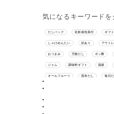
気になるキーワードを
だしパック
化粧箱包装付
ギフ
しゃけめんたい
訳あり
アウト
おつまみ
万能だし
ポン酢
ジャム
調味料ギフト
国産
オールフルーツ
昆布だし
毎日
チーズ
信州
日本ワイン
甘酒
あごだし
バナナミルク
ナイアガラ
和塩
混ぜご飯の素