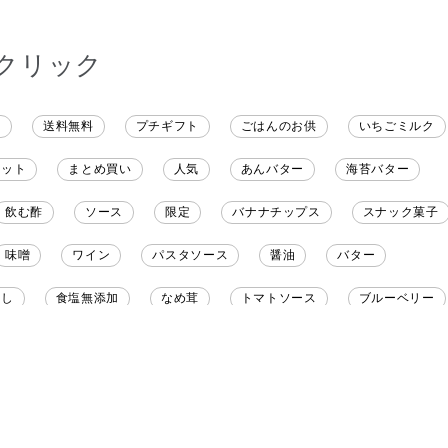
クリック
ト
送料無料
プチギフト
ごはんのお供
いちごミルク
レット
まとめ買い
人気
あんバター
海苔バター
飲む酢
ソース
限定
バナナチップス
スナック菓子
味噌
ワイン
パスタソース
醤油
バター
だし
食塩無添加
なめ茸
トマトソース
ブルーベリー
野菜だし
チーズいか
お米チップス
味噌汁
かりんと
りんご
骨せんべい
ドレッシング
珍味
おかず
マヨネーズ
せんべい
韓国
贅沢ごはん
おでん