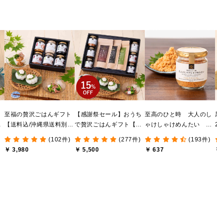
ま
至福の贅沢ごはんギフト
【感謝祭セール】おうち
至高のひと時 大人のし
け
【送料込/沖縄県送料別
で贅沢ごはんギフト【送
ゃけしゃけめんたい
送
途】【化粧箱包装付/オン
料無料/沖縄県送料別途】
80g【鮭ほぐし・フレー
(102件)
(277件)
(193件)
ライン限定】
【化粧箱包装付/オンライ
ク】
￥ 3,980
￥ 5,500
￥ 637
ン限定】