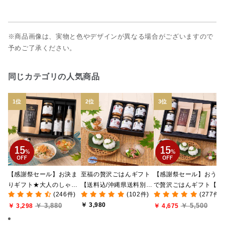
※商品画像は、実物と色やデザインが異なる場合がございますので
予めご了承ください。
同じカテゴリの人気商品
【感謝祭セール】お決ま
至福の贅沢ごはんギフト
【感謝祭セール】おうち
りギフト★大人のしゃけ
【送料込/沖縄県送料別
で贅沢ごはんギフト【送
(246件)
(102件)
(277件)
しゃけめんたい入り【送
途】【化粧箱包装付/オン
料無料/沖縄県送料別途
￥ 3,980
￥ 3,880
￥ 5,500
料込/沖縄県送料別途】
￥ 3,298
ライン限定】
【化粧箱包装付/オンラ
￥ 4,675
【化粧箱包装付】
ン限定】