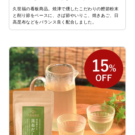
久世福の看板商品。焼津で燻したこだわりの鰹節粉末
と削り節をベースに、さば節やいりこ、焼きあご、日
高昆布などをバランス良く配合しました。