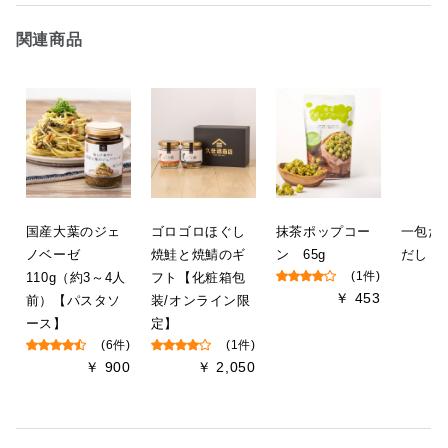
関連商品
国産大葉のジェ
ゴロゴロほぐし
抹茶ポップコー
一包だ
ノベーゼ
焼鮭と焼鯖のギ
ン 65g
だし 8
110g（約3～4人
フト【化粧箱包
(1件)
￥ 453
前）【パスタソ
装/オンライン限
ース】
定】
(6件)
(1件)
￥ 900
￥ 2,050