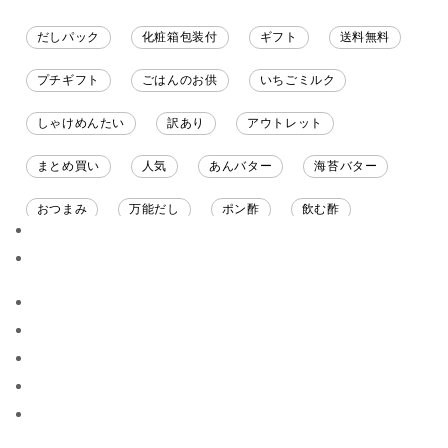
だしパック
化粧箱包装付
ギフト
送料無料
プチギフト
ごはんのお供
いちごミルク
しゃけめんたい
訳あり
アウトレット
まとめ買い
人気
あんバター
海苔バター
おつまみ
万能だし
ポン酢
飲む酢
ソース
限定
バナナチップス
スナック菓子
ジャム
調味料ギフト
国産
味噌
ワイン
パスタソース
醤油
バター
オールフルーツ
昆布だし
毎日だし
食塩無添加
なめ茸
トマトソース
ブルーベリー
チーズ
信州