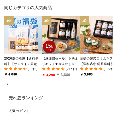
日本ワイン
野菜だし
チーズいか
同じカテゴリの人気商品
お米チップス
味噌汁
かりんとう
甘酒
あごだし
バナナミルク
りんご
骨せんべい
ドレッシング
珍味
おかず
ナイアガラ
和塩
混ぜご飯の素
マヨネーズ
せんべい
2026夏の福袋【送料無
【感謝祭セール】お決ま
至福の贅沢ごはんギフト
韓国
贅沢ごはん
おでん
吸い物
料】【オンライン限定】
りギフト★大人のしゃけ
【送料込/沖縄県送料別
(19件)
(245件)
(102件)
【ポイントキャンペーン
しゃけめんたい入り【送
途】【化粧箱包装付/オ
シードル
ごま
いわし
ミックス
芋
￥ 4,080
￥ 3,980
￥ 3,880
実施中】【のし・ラッピ
料込/沖縄県送料別途】
￥ 3,298
ライン限定】
ング・化粧箱詰め不可】
【化粧箱包装付】
スープ
クリームソース
季節限定
セット
佃煮
アップル
ジュース
パンにぬる
売れ筋ランキング
はちみつ茶
オレンジ
ナッツ
かつおだし
人気のギフト