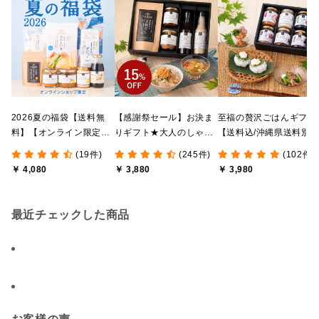
2026夏の福袋【送料無
【感謝祭セール】お決ま
至福の贅沢ごはんギフト
料】【オンライン限定】
りギフト★大人のしゃけ
【送料込/沖縄県送料別
【ポイントキャンペーン
しゃけめんたい入り【送
途】【化粧箱包装付/オ
(19件)
(245件)
(102件)
実施中】【のし・ラッピ
料込/沖縄県送料別途】
ライン限定】
￥ 4,080
￥ 3,880
￥ 3,980
ング・化粧箱詰め不可】
【化粧箱包装付】
最近チェックした商品