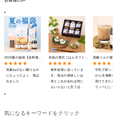
お客様の声
2026夏の福袋【送料無
至福の贅沢ごはんギフト
黒糖ミルク珈
料】【オンライン限定】
【送料込/沖縄県送料別
275ml （ド
【ポイントキャンペーン実
途】【化粧箱包装付/オン
希釈タイプ）
気兼ねのない贈りもの
毎年叔母に送っていま
牛乳で割って
施中】【のし・ラッピン
ライン限定】
にちょうどよく、喜ば
す。地元の美味しいお
から冷凍庫か
グ・化粧箱詰め不可】
れました
米とこれがあれば何に
溶けてきたら
もいらないと言うほど
ラッペにして
気に入ってくれていま
ます
す。本当に助かりま
す。
気になるキーワードをクリック