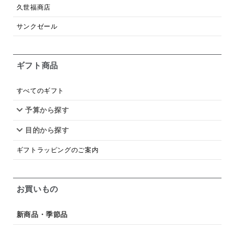
梅
レモン
ペースト
クランベリー
久世福商店
ガーリック
柚子
ハーブティー
つゆ
サンクゼール
ドリンク
七味
わかめ
チップス
のり
ギフト商品
ブランデー
生姜
鍋つゆ
飴
すき焼き
ふりかけ
いいづな
はちみつ
茶漬け
すべてのギフト
抹茶
レトルト
究極
ノンアルコール
予算から探す
目的から探す
九条ねぎ
焼酎
福松
混ぜご飯
くるみ
ギフトラッピングのご案内
お買いもの
新商品・季節品