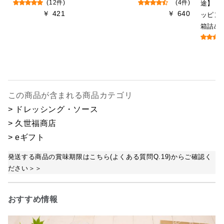
(12件)
(4件)
途】【
￥ 421
￥ 640
ッピン
箱詰め
この商品が含まれる商品カテゴリ
> ドレッシング・ソース
> 久世福商店
> eギフト
発送する商品の賞味期限はこちら(よくある質問Q.19)からご確認く
ださい＞＞
おすすめ情報