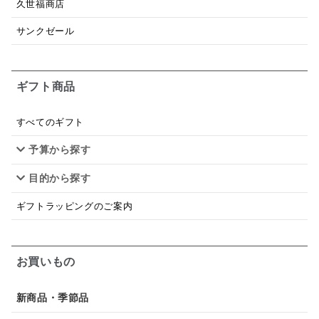
久世福商店
和塩
混ぜご飯の素
マヨネーズ
せんべい
サンクゼール
韓国
贅沢ごはん
おでん
吸い物
ギフト商品
シードル
ごま
いわし
ミックス
芋
スープ
クリームソース
季節限定
セット
すべてのギフト
予算から探す
佃煮
アップル
ジュース
パンにぬる
目的から探す
はちみつ茶
オレンジ
ナッツ
かつおだし
ギフトラッピングのご案内
梅
レモン
ペースト
クランベリー
ガーリック
柚子
ハーブティー
つゆ
お買いもの
ドリンク
七味
わかめ
チップス
のり
新商品・季節品
ブランデー
生姜
鍋つゆ
飴
すき焼き