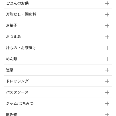
ごはんのお供
ふりかけ
いいづな
はちみつ
茶漬け
万能だし・調味料
抹茶
レトルト
究極
ノンアルコール
お菓子
九条ねぎ
焼酎
福松
混ぜご飯
くるみ
おつまみ
汁もの・お茶漬け
めん類
惣菜
ドレッシング
パスタソース
ジャム/はちみつ
飲み物