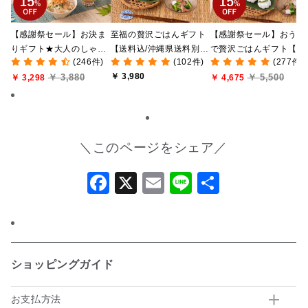
【感謝祭セール】お決ま
至福の贅沢ごはんギフト
【感謝祭セール】おうち
りギフト★大人のしゃけ
【送料込/沖縄県送料別
で贅沢ごはんギフト【送
(246件)
(102件)
(277件)
しゃけめんたい入り【送
途】【化粧箱包装付/オン
料無料/沖縄県送料別途
￥ 3,980
￥ 3,880
￥ 5,500
料込/沖縄県送料別途】
￥ 3,298
ライン限定】
【化粧箱包装付/オンラ
￥ 4,675
【化粧箱包装付】
ン限定】
＼このページをシェア／
Facebook
X
Email
Line
共
有
ショッピングガイド
お支払方法