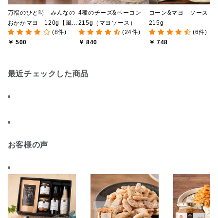
万福のひと時 みんなの
4種のチーズ&ベーコン
コーン&マヨ ソース
おかかマヨ 120g【風味
215g（マヨソース）
215g
(8件)
(24件)
(6件)
豊かな万能だし 使用】
￥ 500
￥ 840
￥ 748
最近チェックした商品
お客様の声