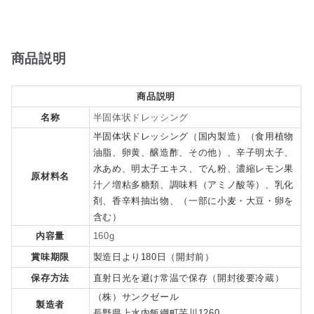
商品説明
商品説明
名称
半固体状ドレッシング
半固体状ドレッシング（国内製造）（食用植物
油脂、卵黄、醸造酢、その他）、辛子明太子、
水あめ、明太子エキス、でん粉、濃縮レモン果
原材料名
汁／増粘多糖類、調味料（アミノ酸等）、乳化
剤、香辛料抽出物、（一部に小麦・大豆・卵を
含む）
内容量
160g
賞味期限
製造日より180日（開封前）
保存方法
直射日光を避け常温で保存（開封後要冷蔵）
（株）サンクゼール
製造者
長野県上水内飯綱町芋川1260