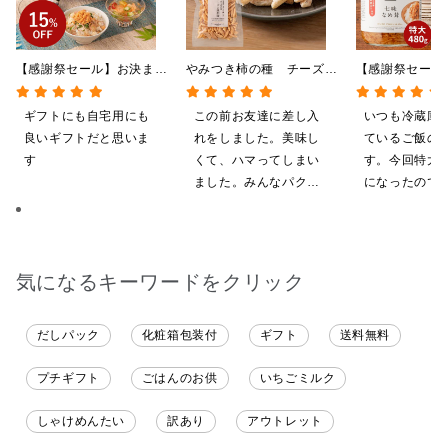
【感謝祭セール】お決まり
やみつき柿の種 チーズと
【感謝祭セール
ギフト★大人のしゃけしゃ
黒胡椒 85g
茸 480g（特
けめんたい入り【送料込/
屋礒五郎の七味
ギフトにも自宅用にも
この前お友達に差し入
いつも冷蔵庫
沖縄県送料別途】【化粧箱
り）
良いギフトだと思いま
れをしました。美味し
ているご飯の
包装付】
す
くて、ハマってしまい
す。今回特大が4
ました。みんなパクパ
になったので
ク食べていました。
ました。送料
したくて初め
も購入しまし
だくのが楽し
気になるキーワードをクリック
だしパック
化粧箱包装付
ギフト
送料無料
プチギフト
ごはんのお供
いちごミルク
しゃけめんたい
訳あり
アウトレット