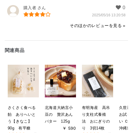
購入者
2025/05/16 13:20:58
そのほかのレビューを見る
関連商品
さくさく食べる
北海道大納言小
有明海産 高吊
久世福
飴 ありへいと
豆の 贅沢あん
り支柱式養殖
お試し
う【きなこ】
バター 125g
法 おにぎりの
い Ｃ【
90g 有平糖
￥ 590
り 3切14枚
沖縄県