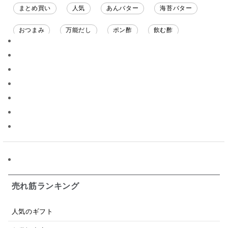
まとめ買い
人気
あんバター
海苔バター
おつまみ
万能だし
ポン酢
飲む酢
ソース
限定
バナナチップス
スナック菓子
ジャム
調味料ギフト
国産
味噌
ワイン
パスタソース
醤油
バター
オールフルーツ
昆布だし
毎日だし
食塩無添加
なめ茸
トマトソース
ブルーベリー
チーズ
信州
日本ワイン
野菜だし
チーズいか
お米チップス
味噌汁
かりんとう
甘酒
売れ筋ランキング
あごだし
バナナミルク
りんご
骨せんべい
人気のギフト
ドレッシング
珍味
おかず
ナイアガラ