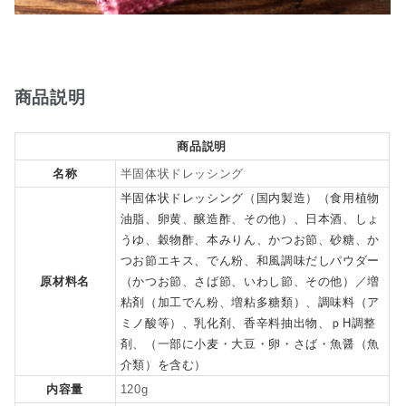
商品説明
商品説明
名称
半固体状ドレッシング
半固体状ドレッシング（国内製造）（食用植物
油脂、卵黄、醸造酢、その他）、日本酒、しょ
うゆ、穀物酢、本みりん、かつお節、砂糖、か
つお節エキス、でん粉、和風調味だしパウダー
原材料名
（かつお節、さば節、いわし節、その他）／増
粘剤（加工でん粉、増粘多糖類）、調味料（ア
ミノ酸等）、乳化剤、香辛料抽出物、ｐH調整
剤、（一部に小麦・大豆・卵・さば・魚醤（魚
介類）を含む）
内容量
120g