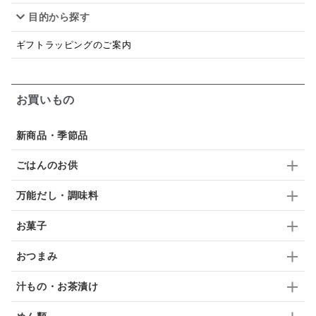
目的から探す
はちみつ茶
オレンジ
ナッツ
かつおだし
ギフトラッピングのご案内
梅
レモン
ペースト
クランベリー
ガーリック
柚子
ハーブティー
つゆ
お買いもの
ドリンク
七味
わかめ
チップス
のり
新商品・季節品
ブランデー
生姜
鍋つゆ
飴
すき焼き
ごはんのお供
ふりかけ
いいづな
はちみつ
茶漬け
万能だし・調味料
抹茶
レトルト
究極
ノンアルコール
お菓子
九条ねぎ
焼酎
福松
混ぜご飯
くるみ
おつまみ
汁もの・お茶漬け