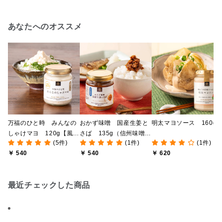
あなたへのオススメ
万福のひと時 みんなの
おかず味噌 国産生姜と
明太マヨソース 160g
しゃけマヨ 120g【風味
さば 135g（信州味噌使
(5件)
(1件)
(1件)
豊かな万能だし 使用】
用）
￥ 540
￥ 540
￥ 620
最近チェックした商品