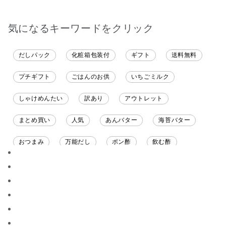
す。今回、少し無理な
お願いにも対応頂き大
変助かりました。あり
気になるキーワードをクリック
がとうございます。
だしパック
化粧箱包装付
ギフト
送料無料
プチギフト
ごはんのお供
いちごミルク
しゃけめんたい
訳あり
アウトレット
まとめ買い
人気
あんバター
海苔バター
おつまみ
万能だし
ポン酢
飲む酢
ソース
限定
バナナチップス
スナック菓子
ジャム
調味料ギフト
国産
味噌
ワイン
パスタソース
醤油
バター
オールフルーツ