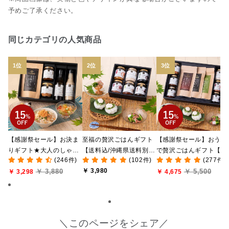
予めご了承ください。
同じカテゴリの人気商品
【感謝祭セール】お決ま
至福の贅沢ごはんギフト
【感謝祭セール】おうち
りギフト★大人のしゃけ
【送料込/沖縄県送料別
で贅沢ごはんギフト【送
(246件)
(102件)
(277件)
しゃけめんたい入り【送
途】【化粧箱包装付/オン
料無料/沖縄県送料別途
￥ 3,980
￥ 3,880
￥ 5,500
料込/沖縄県送料別途】
￥ 3,298
ライン限定】
【化粧箱包装付/オンラ
￥ 4,675
【化粧箱包装付】
ン限定】
＼このページをシェア／