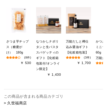
さつま芋チップ
なつかしナポリ
万能だしと樽仕
かつ
ス（糖蜜が
タンと生パスタ
込み醤油ギフト
ミニ
け） 180g
スパゲッティの
【化粧箱包装】
60g（
(8件)
ギフト【化粧箱
(3件)
万能だ
￥ 530
￥ 1,700
包装付/オンライ
ン限定】
￥ 1,430
この商品が含まれる商品カテゴリ
> 久世福商店