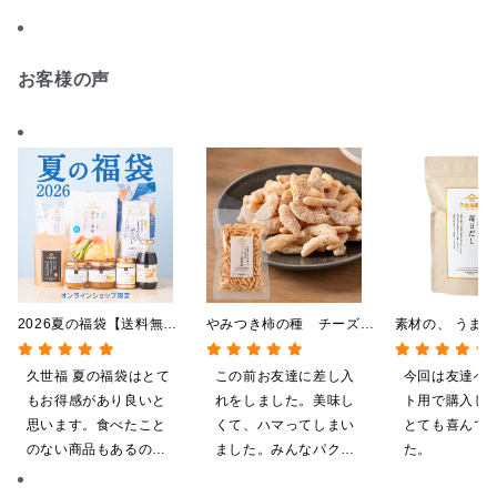
お客様の声
2026夏の福袋【送料無
やみつき柿の種 チーズと
素材の、 うま
料】【オンライン限定】
黒胡椒 85g
つ。 毎日だし
【ポイントキャンペーン実
140g（7g×20
久世福 夏の福袋はとて
この前お友達に差し入
今回は友達へ
施中】【のし・ラッピン
もお得感があり良いと
れをしました。美味し
ト用で購入し
グ・化粧箱詰め不可】
思います。食べたこと
くて、ハマってしまい
とても喜んで
のない商品もあるの
ました。みんなパクパ
た。
で、お試しにも良いで
ク食べていました。