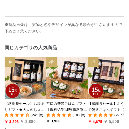
※商品画像は、実物と色やデザインが異なる場合がございますので
予めご了承ください。
同じカテゴリの人気商品
【感謝祭セール】お決ま
至福の贅沢ごはんギフト
【感謝祭セール】おうち
りギフト★大人のしゃけ
【送料込/沖縄県送料別
で贅沢ごはんギフト【送
(245件)
(102件)
(277件)
しゃけめんたい入り【送
途】【化粧箱包装付/オン
料無料/沖縄県送料別途
￥ 3,980
￥ 3,880
￥ 5,500
料込/沖縄県送料別途】
￥ 3,298
ライン限定】
【化粧箱包装付/オンラ
￥ 4,675
【化粧箱包装付】
ン限定】