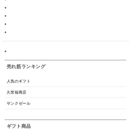
ジャム
調味料ギフト
国産
味噌
ワイン
パスタソース
醤油
バター
オールフルーツ
昆布だし
毎日だし
食塩無添加
なめ茸
トマトソース
ブルーベリー
チーズ
信州
日本ワイン
野菜だし
チーズいか
お米チップス
味噌汁
かりんとう
甘酒
売れ筋ランキング
あごだし
バナナミルク
りんご
骨せんべい
人気のギフト
ドレッシング
珍味
おかず
ナイアガラ
久世福商店
和塩
混ぜご飯の素
マヨネーズ
せんべい
サンクゼール
韓国
贅沢ごはん
おでん
吸い物
ギフト商品
シードル
ごま
いわし
ミックス
芋