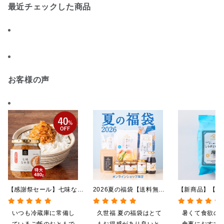
最近チェックした商品
お客様の声
【感謝祭セール】七味なめ
2026夏の福袋【送料無
【新商品】【季
茸 480g（特大）（八幡
料】【オンライン限定】
やしだし茶漬け
屋礒五郎の七味唐辛子入
【ポイントキャンペーン実
鯛だし 4食
いつも冷蔵庫に常備し
久世福 夏の福袋はとて
暑くて食欲の
り）
施中】【のし・ラッピン