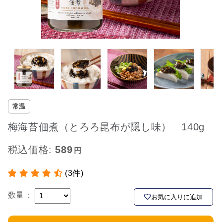
常温
梅海苔佃煮（とろろ昆布が隠し味） 140g
税込価格:
589
(3件)
数量：
お気に入りに追加