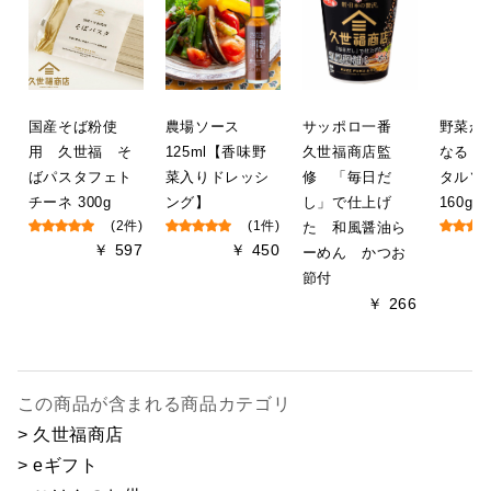
国産そば粉使
農場ソース
サッポロ一番
野菜が
用 久世福 そ
125ml【香味野
久世福商店監
なる 
ばパスタフェト
菜入りドレッシ
修 「毎日だ
タル
チーネ 300g
ング】
し」で仕上げ
160g
(2件)
(1件)
た 和風醤油ら
￥ 597
￥ 450
ーめん かつお
節付
￥ 266
この商品が含まれる商品カテゴリ
> 久世福商店
> eギフト