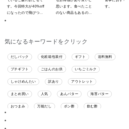
ているご飯のおともで
もお得感があり良いと
食事におすす
グ・化粧箱詰め不可】
す。今回特大が40%off
思います。食べたこと
す。
になったので飛びつき
のない商品もあるの
ました。送料を無料に
で、お試しにも良いで
したくて初めての商品
す。今回、少し無理な
も購入しました。いた
お願いにも対応頂き大
だくのが楽しみです
変助かりました。あり
気になるキーワードをクリック
がとうございます。
だしパック
化粧箱包装付
ギフト
送料無料
プチギフト
ごはんのお供
いちごミルク
しゃけめんたい
訳あり
アウトレット
まとめ買い
人気
あんバター
海苔バター
おつまみ
万能だし
ポン酢
飲む酢
ソース
限定
バナナチップス
スナック菓子