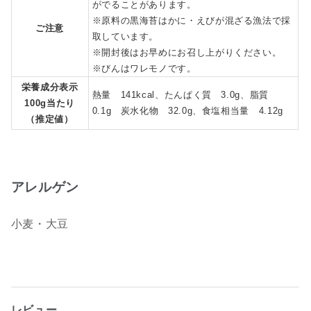
がでることがあります。
※原料の黒海苔はかに・えびが混ざる漁法で採
ご注意
取しています。
※開封後はお早めにお召し上がりください。
※びんはワレモノです。
栄養成分表示
熱量 141kcal、たんぱく質 3.0g、脂質
100g当たり
0.1g 炭水化物 32.0g、食塩相当量 4.12g
（推定値）
アレルゲン
小麦・大豆
レビュー