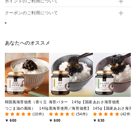
ポイントのご利用について
クーポンのご利用について
あなたへのオススメ
韓国風海苔佃煮（香り立
海苔バター 145g【国産
あおさ海苔佃煮
つごま油の風味） 140g
黒海苔使用／海苔佃煮】
145g【国産あおさ海苔
(10件)
(54件)
(42件)
用】
￥ 600
￥ 600
￥ 630