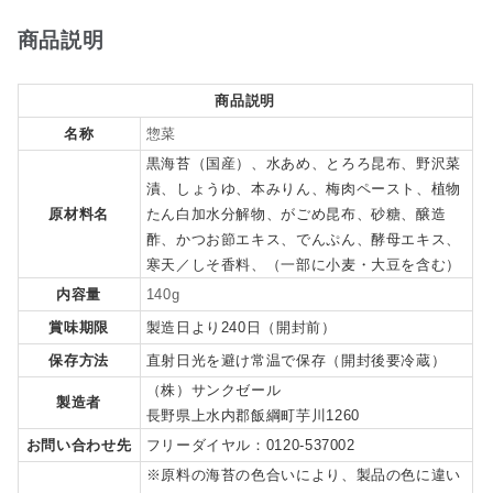
商品説明
商品説明
名称
惣菜
黒海苔（国産）、水あめ、とろろ昆布、野沢菜
漬、しょうゆ、本みりん、梅肉ペースト、植物
原材料名
たん白加水分解物、がごめ昆布、砂糖、醸造
酢、かつお節エキス、でんぷん、酵母エキス、
寒天／しそ香料、（一部に小麦・大豆を含む）
内容量
140g
賞味期限
製造日より240日（開封前）
保存方法
直射日光を避け常温で保存（開封後要冷蔵）
（株）サンクゼール
製造者
長野県上水内郡飯綱町芋川1260
お問い合わせ先
フリーダイヤル：0120-537002
※原料の海苔の色合いにより、製品の色に違い