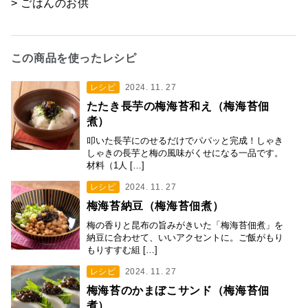
> ごはんのお供
この商品を使ったレシピ
レシピ
2024. 11. 27
たたき長芋の梅海苔和え（梅海苔佃
煮）
叩いた長芋にのせるだけでパパッと完成！しゃき
しゃきの長芋と梅の風味がくせになる一品です。
材料（1人 […]
レシピ
2024. 11. 27
梅海苔納豆（梅海苔佃煮）
梅の香りと昆布の旨みがきいた「梅海苔佃煮」を
納豆に合わせて、いいアクセントに。ご飯がもり
もりすすむ組 […]
レシピ
2024. 11. 27
梅海苔のかまぼこサンド（梅海苔佃
煮）