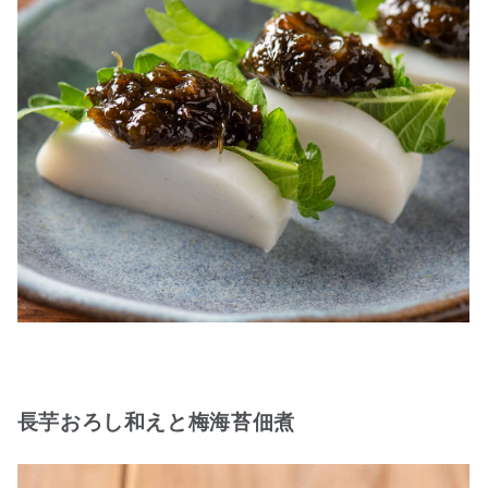
長芋おろし和えと梅海苔佃煮