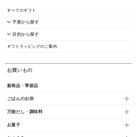
スープ
クリームソース
季節限定
セット
すべてのギフト
予算から探す
佃煮
アップル
ジュース
パンにぬる
目的から探す
はちみつ茶
オレンジ
ナッツ
かつおだし
ギフトラッピングのご案内
梅
レモン
ペースト
クランベリー
ガーリック
柚子
ハーブティー
つゆ
お買いもの
ドリンク
七味
わかめ
チップス
のり
新商品・季節品
ブランデー
生姜
鍋つゆ
飴
すき焼き
ごはんのお供
ふりかけ
いいづな
はちみつ
茶漬け
万能だし・調味料
抹茶
レトルト
究極
ノンアルコール
お菓子
九条ねぎ
焼酎
福松
混ぜご飯
くるみ