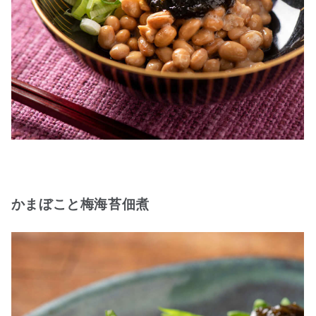
かまぼこと梅海苔佃煮