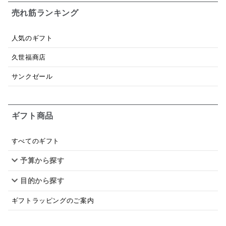
お米チップス
味噌汁
かりんとう
甘酒
売れ筋ランキング
あごだし
バナナミルク
りんご
骨せんべい
人気のギフト
ドレッシング
珍味
おかず
ナイアガラ
久世福商店
和塩
混ぜご飯の素
マヨネーズ
せんべい
サンクゼール
韓国
贅沢ごはん
おでん
吸い物
ギフト商品
シードル
ごま
いわし
ミックス
芋
スープ
クリームソース
季節限定
セット
すべてのギフト
予算から探す
佃煮
アップル
ジュース
パンにぬる
目的から探す
はちみつ茶
オレンジ
ナッツ
かつおだし
ギフトラッピングのご案内
梅
レモン
ペースト
クランベリー