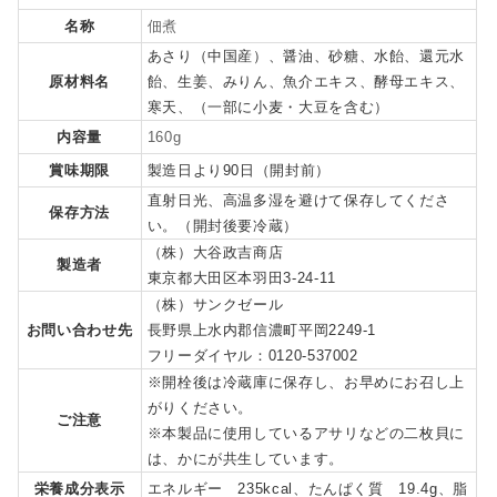
名称
佃煮
あさり（中国産）、醤油、砂糖、水飴、還元水
原材料名
飴、生姜、みりん、魚介エキス、酵母エキス、
寒天、（一部に小麦・大豆を含む）
内容量
160g
賞味期限
製造日より90日（開封前）
直射日光、高温多湿を避けて保存してくださ
保存方法
い。（開封後要冷蔵）
（株）大谷政吉商店
製造者
東京都大田区本羽田3-24-11
（株）サンクゼール
お問い合わせ先
長野県上水内郡信濃町平岡2249-1
フリーダイヤル：0120-537002
※開栓後は冷蔵庫に保存し、お早めにお召し上
がりください。
ご注意
※本製品に使用しているアサリなどの二枚貝に
は、かにが共生しています。
栄養成分表示
エネルギー 235kcal、たんぱく質 19.4g、脂