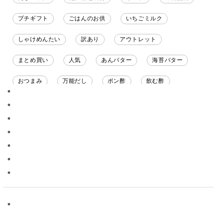
プチギフト
ごはんのお供
いちごミルク
しゃけめんたい
訳あり
アウトレット
まとめ買い
人気
あんバター
海苔バター
おつまみ
万能だし
ポン酢
飲む酢
ソース
限定
バナナチップス
スナック菓子
ジャム
調味料ギフト
国産
味噌
ワイン
パスタソース
醤油
バター
オールフルーツ
昆布だし
毎日だし
食塩無添加
なめ茸
トマトソース
ブルーベリー
チーズ
信州
日本ワイン
野菜だし
チーズいか