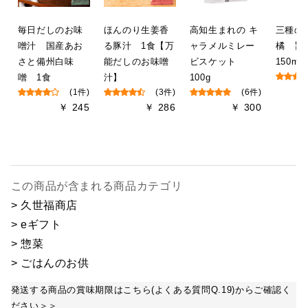
毎日だしのお味
ほんのり生姜香
高知生まれの キ
三種の
噌汁 国産あお
る豚汁 1食【万
ャラメルミレー
橘 
さと備州白味
能だしのお味噌
ビスケット
150ml
噌 1食
汁】
100g
(1件)
(3件)
(6件)
￥ 245
￥ 286
￥ 300
この商品が含まれる商品カテゴリ
> 久世福商店
> eギフト
> 惣菜
> ごはんのお供
発送する商品の賞味期限はこちら(よくある質問Q.19)からご確認く
ださい＞＞