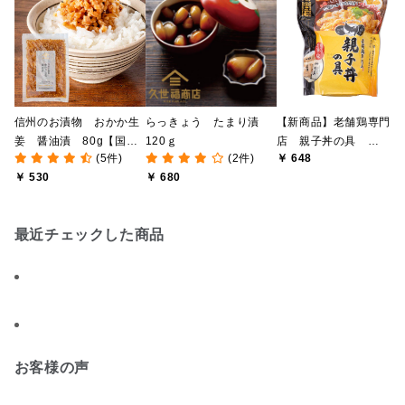
信州のお漬物 おかか生
らっきょう たまり漬
【新商品】老舗鶏専門
姜 醤油漬 80g【国産
120ｇ
店 親子丼の具
(5件)
(2件)
￥ 648
しょうが使用】
49.4g（24.7g×2食入）
￥ 530
￥ 680
最近チェックした商品
お客様の声