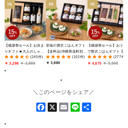
【感謝祭セール】お決ま
至福の贅沢ごはんギフト
【感謝祭セール】おうち
りギフト★大人のしゃけ
【送料込/沖縄県送料別
で贅沢ごはんギフト【送
(245件)
(102件)
(277件)
しゃけめんたい入り【送
途】【化粧箱包装付/オン
料無料/沖縄県送料別途
￥ 3,980
￥ 3,880
￥ 5,500
料込/沖縄県送料別途】
￥ 3,298
ライン限定】
【化粧箱包装付/オンラ
￥ 4,675
【化粧箱包装付】
ン限定】
＼このページをシェア／
Facebook
X
Email
Line
共
有