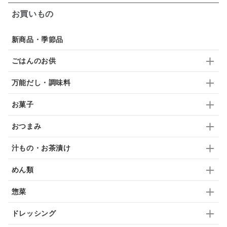
ガーリック
柚子
ハーブティー
つゆ
お買いもの
ドリンク
七味
わかめ
チップス
のり
新商品・季節品
ブランデー
生姜
鍋つゆ
飴
すき焼き
ごはんのお供
ふりかけ
いいづな
はちみつ
茶漬け
万能だし・調味料
抹茶
レトルト
究極
ノンアルコール
お菓子
九条ねぎ
焼酎
福松
混ぜご飯
くるみ
おつまみ
汁もの・お茶漬け
めん類
惣菜
ドレッシング