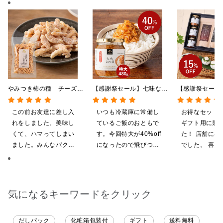
やみつき柿の種 チーズと
【感謝祭セール】七味なめ
【感謝祭セール
黒胡椒 85g
茸 480g（特大）（八幡
贅沢ごはんギフ
屋礒五郎の七味唐辛子入
料/沖縄県送料
この前お友達に差し入
いつも冷蔵庫に常備し
お得なセット
り）
粧箱包装付/オ
れをしました。美味し
ているご飯のおともで
ギフト用に購
定】
くて、ハマってしまい
す。今回特大が40%off
た！ 店舗には
ました。みんなパクパ
になったので飛びつき
でした。 喜ん
ク食べていました。
ました。送料を無料に
ると思います
したくて初めての商品
も購入しました。いた
だくのが楽しみです
気になるキーワードをクリック
だしパック
化粧箱包装付
ギフト
送料無料