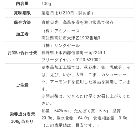
内容量
100g
賞味期限
製造日より210日（開封前）
保存方法
直射日光、高温多湿を避け常温で保存
（株）アミノエース
加工者
高知県高知市大津乙1902番地3
（株）サンクゼール
お問い合わせ先
長野県上水内郡信濃町平岡2249-1
フリーダイヤル：0120-537002
※本品加工工場では、落花生、卵、乳成分、そ
ば、えび、いか、大豆、ごま、カシューナッ
ツ、アーモンドを使用した製品を製造していま
ご注意
す。
※開封後は、できるだけ早くお召し上がりくだ
さい。
熱量 542kcal、たんぱく質 5.5g、脂質
栄養成分表示
29.3g、炭水化物 64.0g、食塩相当量 0.6g
100g当たり
（この表示値は、目安です。）