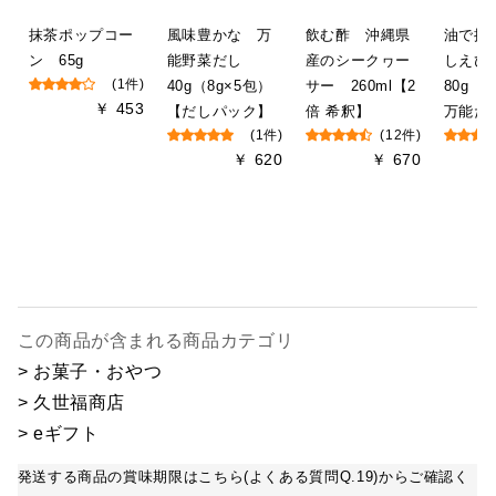
抹茶ポップコー
風味豊かな 万
飲む酢 沖縄県
油で揚
ン 65g
能野菜だし
産のシークヮー
しえ
(1件)
40g（8g×5包）
サー 260ml【2
80g【
￥ 453
【だしパック】
倍 希釈】
万能だ
(1件)
(12件)
￥ 620
￥ 670
この商品が含まれる商品カテゴリ
> お菓子・おやつ
> 久世福商店
> eギフト
発送する商品の賞味期限はこちら(よくある質問Q.19)からご確認く