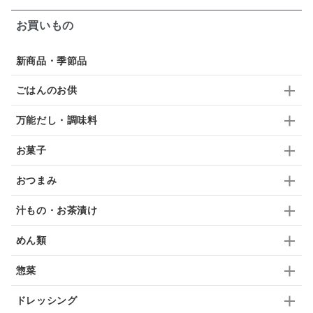
ガーリック
柚子
ハーブティー
つゆ
お買いもの
ドリンク
七味
わかめ
チップス
のり
新商品・季節品
ブランデー
生姜
鍋つゆ
飴
すき焼き
ごはんのお供
ふりかけ
いいづな
はちみつ
茶漬け
万能だし・調味料
抹茶
レトルト
究極
ノンアルコール
お菓子
九条ねぎ
焼酎
福松
混ぜご飯
くるみ
おつまみ
汁もの・お茶漬け
めん類
惣菜
ドレッシング