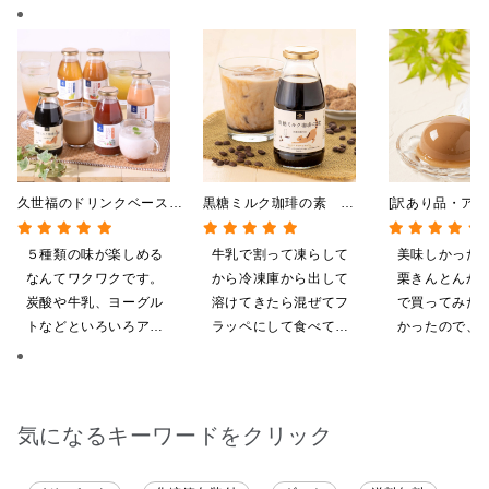
久世福のドリンクベース
黒糖ミルク珈琲の素
[訳あり品・アウ
全5種飲み比べまとめ買
275ml （ドリンクベース／
[賞味期限2026
い 5本入（ドリンクベー
希釈タイプ）
日]絹ごしなめ
５種類の味が楽しめる
牛乳で割って凍らして
美味しかった
ス／希釈タイプ）
んとんゼリー 8
なんてワクワクです。
から冷凍庫から出して
栗きんとんが
限定】
炭酸や牛乳、ヨーグル
溶けてきたら混ぜてフ
で買ってみた
トなどといろいろアレ
ラッペにして食べてい
かったので、
ンジしたいと思います
ます
いしてしまい
気になるキーワードをクリック