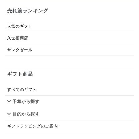
お米チップス
味噌汁
かりんとう
甘酒
売れ筋ランキング
あごだし
バナナミルク
りんご
骨せんべい
人気のギフト
ドレッシング
珍味
おかず
ナイアガラ
久世福商店
和塩
混ぜご飯の素
マヨネーズ
せんべい
サンクゼール
韓国
贅沢ごはん
おでん
吸い物
ギフト商品
シードル
ごま
いわし
ミックス
芋
スープ
クリームソース
季節限定
セット
すべてのギフト
予算から探す
佃煮
アップル
ジュース
パンにぬる
目的から探す
はちみつ茶
オレンジ
ナッツ
かつおだし
ギフトラッピングのご案内
梅
レモン
ペースト
クランベリー