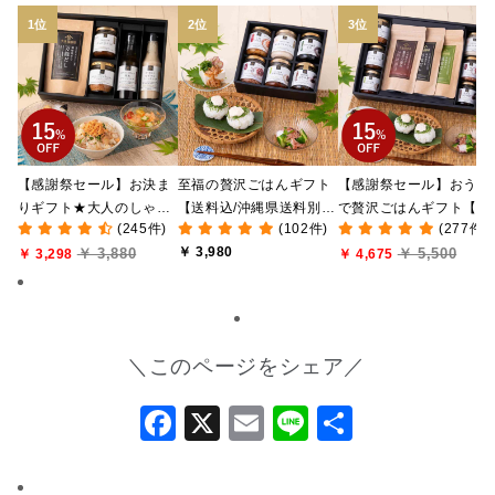
【感謝祭セール】お決ま
至福の贅沢ごはんギフト
【感謝祭セール】おうち
りギフト★大人のしゃけ
【送料込/沖縄県送料別
で贅沢ごはんギフト【送
(245件)
(102件)
(277件)
しゃけめんたい入り【送
途】【化粧箱包装付/オン
料無料/沖縄県送料別途
￥ 3,980
￥ 3,880
￥ 5,500
料込/沖縄県送料別途】
￥ 3,298
ライン限定】
【化粧箱包装付/オンラ
￥ 4,675
【化粧箱包装付】
ン限定】
＼このページをシェア／
Facebook
X
Email
Line
共
有