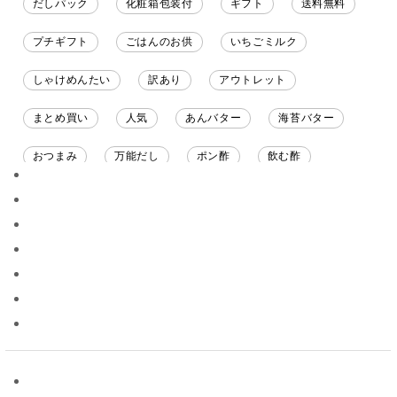
だしパック
化粧箱包装付
ギフト
送料無料
プチギフト
ごはんのお供
いちごミルク
しゃけめんたい
訳あり
アウトレット
まとめ買い
人気
あんバター
海苔バター
おつまみ
万能だし
ポン酢
飲む酢
ソース
限定
バナナチップス
スナック菓子
ジャム
調味料ギフト
国産
味噌
ワイン
パスタソース
醤油
バター
オールフルーツ
昆布だし
毎日だし
食塩無添加
なめ茸
トマトソース
ブルーベリー
チーズ
信州
日本ワイン
野菜だし
チーズいか