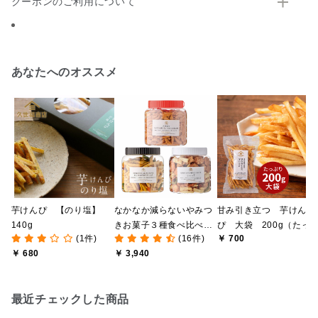
クーポンのご利用について
あなたへのオススメ
芋けんぴ 【のり塩】
なかなか減らないやみつ
甘み引き立つ 芋けん
140g
きお菓子３種食べ比べま
ぴ 大袋 200g（たっ
(1件)
(16件)
￥ 700
とめ買い【のし・ラッピ
りサイズ）【海洋深層水
￥ 680
￥ 3,940
ング・化粧箱詰め不可】
使用】
最近チェックした商品