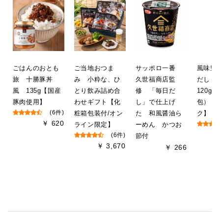
ごはんのおとも
ご当地おつま
サッポロ一番
風味豊
旅 十勝豚丼
み 小粋な、ひ
久世福商店監
だし
風 135g【国産
とり飲み詰め合
修 「毎日だ
120g（
豚肉使用】
わせギフト【化
し」で仕上げ
包）【
(6件)
粧箱包装付/オン
た 和風醤油ら
ク】
￥ 620
ライン限定】
ーめん かつお
(6件)
節付
￥ 3,670
￥ 266