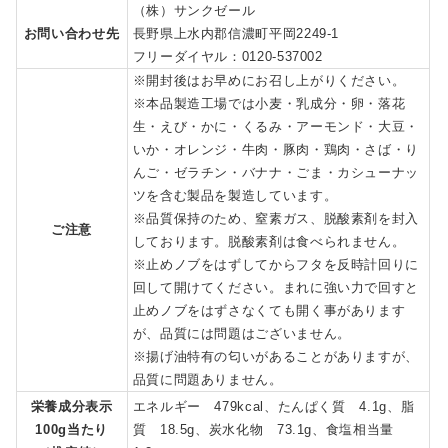
（株）サンクゼール
お問い合わせ先
長野県上水内郡信濃町平岡2249-1
フリーダイヤル：0120-537002
※開封後はお早めにお召し上がりください。
※本品製造工場では小麦・乳成分・卵・落花
生・えび・かに・くるみ・アーモンド・大豆・
いか・オレンジ・牛肉・豚肉・鶏肉・さば・り
んご・ゼラチン・バナナ・ごま・カシューナッ
ツを含む製品を製造しています。
※品質保持のため、窒素ガス、脱酸素剤を封入
ご注意
しております。脱酸素剤は食べられません。
※止めノブをはずしてからフタを反時計回りに
回して開けてください。まれに強い力で回すと
止めノブをはずさなくても開く事があります
が、品質には問題はございません。
※揚げ油特有の匂いがあることがありますが、
品質に問題ありません。
栄養成分表示
エネルギー 479kcal、たんぱく質 4.1g、脂
100g当たり
質 18.5g、炭水化物 73.1g、食塩相当量