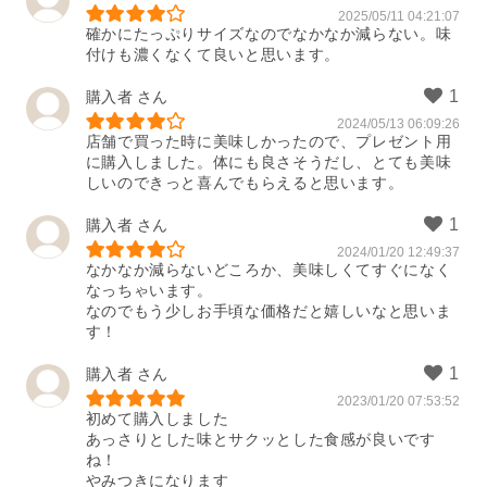
2025/05/11 04:21:07
美味しくてすぐに無くなります。お
確かにたっぷりサイズなのでなかなか減らない。味
値段的に頻繁には購入できません。
付けも濃くなくて良いと思います。
もう少しお安いと嬉しいです。
2025/09/19 01:49:15
購入者
2024/05/13 06:09:26
店舗で買った時に美味しかったので、プレゼント用
に購入しました。体にも良さそうだし、とても美味
しいのできっと喜んでもらえると思います。
購入者
2024/01/20 12:49:37
なかなか減らないどころか、美味しくてすぐになく
なっちゃいます。

なのでもう少しお手頃な価格だと嬉しいなと思いま
す！
購入者
2023/01/20 07:53:52
初めて購入しました

あっさりとした味とサクッとした食感が良いです
ね！

やみつきになります
