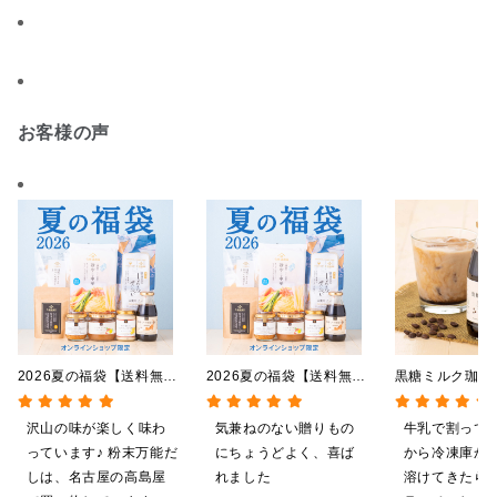
お客様の声
2026夏の福袋【送料無
2026夏の福袋【送料無
黒糖ミルク珈
料】【オンライン限定】
料】【オンライン限定】
275ml （ド
【ポイントキャンペーン実
【ポイントキャンペーン実
希釈タイプ）
沢山の味が楽しく味わ
気兼ねのない贈りもの
牛乳で割って
施中】【のし・ラッピン
施中】【のし・ラッピン
っています♪ 粉末万能だ
にちょうどよく、喜ば
から冷凍庫か
グ・化粧箱詰め不可】
グ・化粧箱詰め不可】
しは、名古屋の高島屋
れました
溶けてきたら