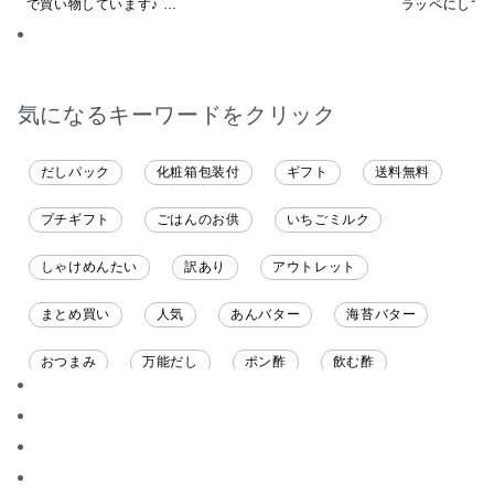
で買い物しています♪ と
ラッペにして
ても美味しくいただい
ます
てます。 これからも、
沢山の味楽しみます♪
気になるキーワードをクリック
だしパック
化粧箱包装付
ギフト
送料無料
プチギフト
ごはんのお供
いちごミルク
しゃけめんたい
訳あり
アウトレット
まとめ買い
人気
あんバター
海苔バター
おつまみ
万能だし
ポン酢
飲む酢
ソース
限定
バナナチップス
スナック菓子
ジャム
調味料ギフト
国産
味噌
ワイン