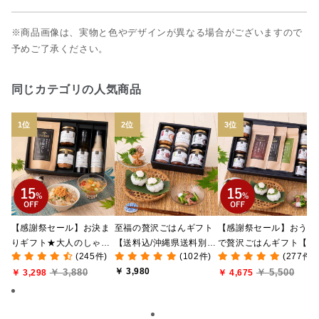
※商品画像は、実物と色やデザインが異なる場合がございますので
予めご了承ください。
同じカテゴリの人気商品
【感謝祭セール】お決ま
至福の贅沢ごはんギフト
【感謝祭セール】おうち
りギフト★大人のしゃけ
【送料込/沖縄県送料別
で贅沢ごはんギフト【送
(245件)
(102件)
(277件)
しゃけめんたい入り【送
途】【化粧箱包装付/オン
料無料/沖縄県送料別途
￥ 3,980
￥ 3,880
￥ 5,500
料込/沖縄県送料別途】
￥ 3,298
ライン限定】
【化粧箱包装付/オンラ
￥ 4,675
【化粧箱包装付】
ン限定】