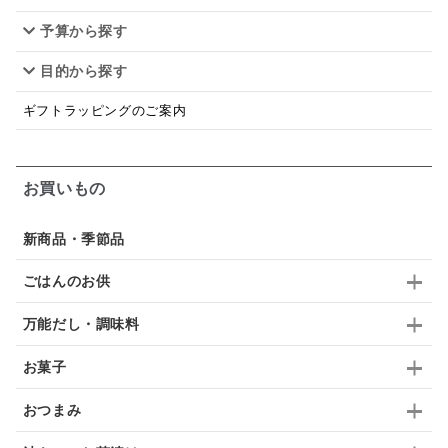
予算から探す
佃煮
アップル
ジュース
パンにぬる
目的から探す
はちみつ茶
オレンジ
ナッツ
かつおだし
ギフトラッピングのご案内
梅
レモン
ペースト
クランベリー
ガーリック
柚子
ハーブティー
つゆ
お買いもの
ドリンク
七味
わかめ
チップス
のり
新商品・季節品
ブランデー
生姜
鍋つゆ
飴
すき焼き
ごはんのお供
ふりかけ
いいづな
はちみつ
茶漬け
万能だし・調味料
抹茶
レトルト
究極
ノンアルコール
お菓子
九条ねぎ
焼酎
福松
混ぜご飯
くるみ
おつまみ