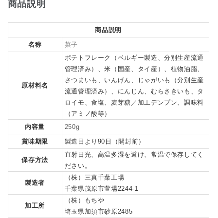
商品説明
商品説明
名称
菓子
ポテトフレーク（ベルギー製造、分別生産流通
管理済み）、米（国産、タイ産）、植物油脂、
さつまいも、いんげん、じゃがいも（分別生産
原材料名
流通管理済み）、にんじん、むらさきいも、タ
ロイモ、食塩、麦芽糖／加工デンプン、調味料
（アミノ酸等）
内容量
250g
賞味期限
製造日より90日（開封前）
直射日光、高温多湿を避け、常温で保存してく
保存方法
ださい。
（株）三真千葉工場
製造者
千葉県茂原市萱場2244-1
（株）もちや
加工所
埼玉県加須市砂原2485