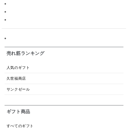
パスタソース
醤油
バター
オールフルーツ
昆布だし
毎日だし
食塩無添加
なめ茸
トマトソース
ブルーベリー
チーズ
信州
日本ワイン
野菜だし
チーズいか
お米チップス
味噌汁
かりんとう
甘酒
売れ筋ランキング
あごだし
バナナミルク
りんご
骨せんべい
人気のギフト
ドレッシング
珍味
おかず
ナイアガラ
久世福商店
和塩
混ぜご飯の素
マヨネーズ
せんべい
サンクゼール
韓国
贅沢ごはん
おでん
吸い物
ギフト商品
シードル
ごま
いわし
ミックス
芋
スープ
クリームソース
季節限定
セット
すべてのギフト