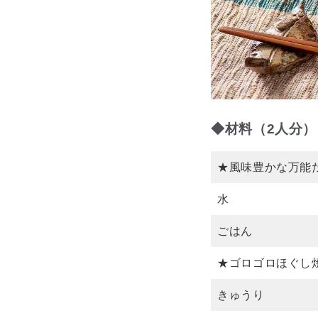
◆材料（2人分）
★風味豊かな万能
水
ごはん
★ゴロゴロほぐし
きゅうり