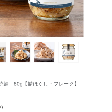
焼鯖 80g【鯖ほぐし・フレーク】
件)