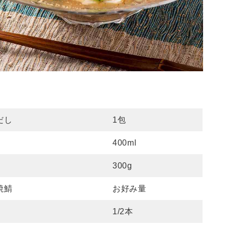
だし
1包
400ml
300g
焼鯖
お好み量
1/2本