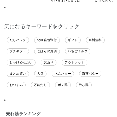
もいらないと言うほど
かったので、
気に入ってくれていま
いしてしまい
す。本当に助かりま
す。
気になるキーワードをクリック
だしパック
化粧箱包装付
ギフト
送料無料
プチギフト
ごはんのお供
いちごミルク
しゃけめんたい
訳あり
アウトレット
まとめ買い
人気
あんバター
海苔バター
おつまみ
万能だし
ポン酢
飲む酢
ソース
限定
バナナチップス
スナック菓子
ジャム
調味料ギフト
国産
味噌
ワイン
売れ筋ランキング