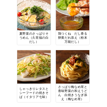
夏野菜のさっぱりそ
鶏つくね だし香る
うめん（久世福の白
卵黄だれ添え（粉末
だし）
万能だし）
さっぱり梅なめ茸と
しゃっきりレタスと
香味野菜の和えうど
シーフードの焼きそ
ん 白焼きうなぎ添
ば（イタリア七味）
え（梅なめ茸）