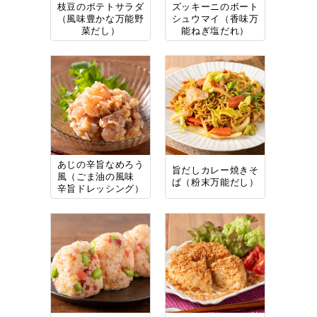
枝豆のポテトサラダ
ズッキーニのボート
（風味豊かな万能野
シュウマイ（香味万
菜だし）
能ねぎ塩だれ）
あじの辛旨なめろう
旨だしカレー焼きそ
風（ごま油の風味
ば（粉末万能だし）
辛旨ドレッシング）