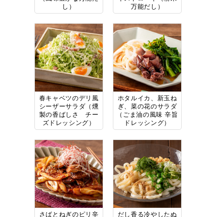
し）
万能だし）
春キャベツのデリ風
ホタルイカ、新玉ね
シーザーサラダ（燻
ぎ、菜の花のサラダ
製の香ばしさ チー
（ごま油の風味 辛旨
ズドレッシング）
ドレッシング）
さばとねぎのピリ辛
だし香る冷やしたぬ