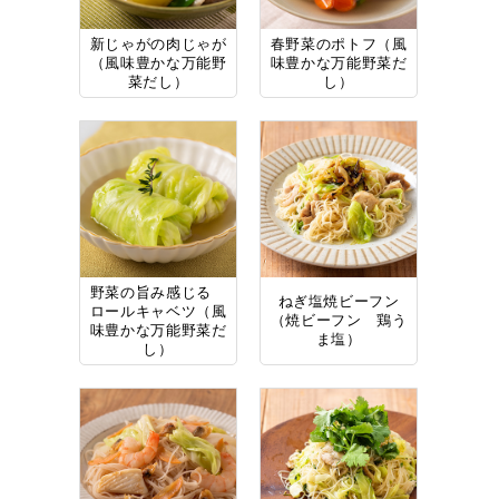
新じゃがの肉じゃが
春野菜のポトフ（風
（風味豊かな万能野
味豊かな万能野菜だ
菜だし）
し）
野菜の旨み感じる
ねぎ塩焼ビーフン
ロールキャベツ（風
（焼ビーフン 鶏う
味豊かな万能野菜だ
ま塩）
し）