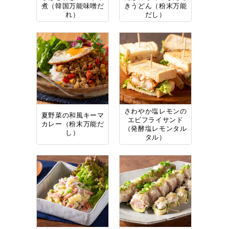
煮（韓国万能味噌だ
きうどん（粉末万能
れ）
だし）
さわやか塩レモンの
夏野菜の和風キーマ
エビフライサンド
カレー（粉末万能だ
（発酵塩レモンタル
し）
タル）