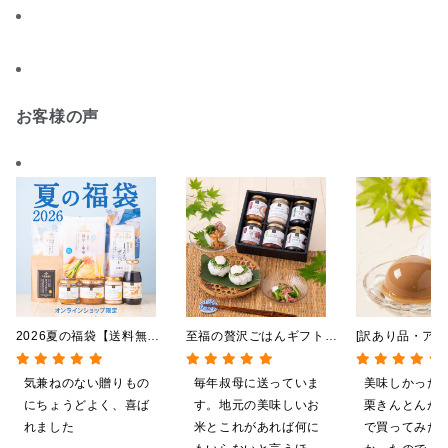
お客様の声
2026夏の福袋【送料無
至福の贅沢ごはんギフト
[訳あり品・アウ
料】【オンライン限定】
【送料込/沖縄県送料別
[賞味期限2026
【ポイントキャンペーン実
途】【化粧箱包装付/オン
日]絹ごしなめ
気兼ねのない贈りもの
毎年叔母に送っていま
美味しかった
施中】【のし・ラッピン
ライン限定】
んとんゼリー 8
にちょうどよく、喜ば
す。地元の美味しいお
栗きんとんが
グ・化粧箱詰め不可】
限定】
れました
米とこれがあれば何に
で買ってみた