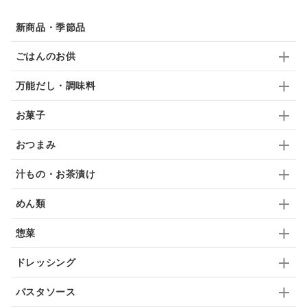
佃煮
アップル
ジュース
パンにぬる
新商品・季節品
はちみつ茶
オレンジ
ナッツ
かつおだし
ごはんのお供
梅
レモン
ペースト
クランベリー
万能だし・調味料
ガーリック
柚子
ハーブティー
つゆ
お菓子
ドリンク
七味
わかめ
チップス
のり
おつまみ
ブランデー
生姜
鍋つゆ
飴
すき焼き
汁もの・お茶漬け
ふりかけ
いいづな
はちみつ
茶漬け
めん類
抹茶
レトルト
究極
ノンアルコール
惣菜
九条ねぎ
焼酎
福松
混ぜご飯
くるみ
ドレッシング
パスタソース