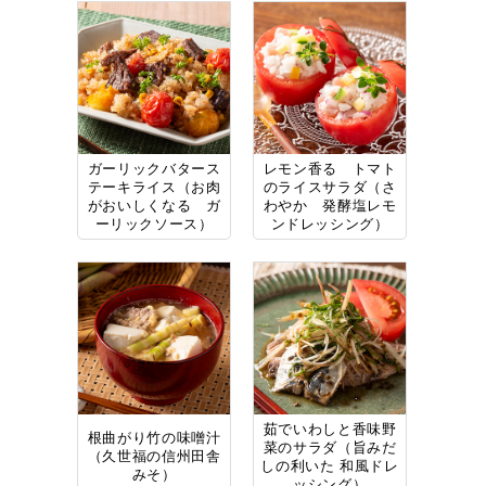
ガーリックバタース
レモン香る トマト
テーキライス（お肉
のライスサラダ（さ
がおいしくなる ガ
わやか 発酵塩レモ
ーリックソース）
ンドレッシング）
茹でいわしと香味野
根曲がり竹の味噌汁
菜のサラダ（旨みだ
（久世福の信州田舎
しの利いた 和風ドレ
みそ）
ッシング）