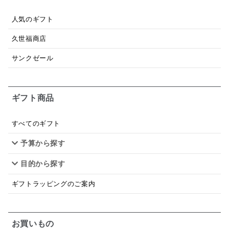
パスタソース
醤油
バター
オールフルーツ
人気のギフト
昆布だし
毎日だし
食塩無添加
なめ茸
久世福商店
トマトソース
ブルーベリー
チーズ
信州
サンクゼール
日本ワイン
野菜だし
チーズいか
お米チップス
味噌汁
かりんとう
甘酒
ギフト商品
あごだし
バナナミルク
りんご
骨せんべい
すべてのギフト
ドレッシング
珍味
おかず
ナイアガラ
予算から探す
和塩
混ぜご飯の素
マヨネーズ
せんべい
目的から探す
韓国
贅沢ごはん
おでん
吸い物
ギフトラッピングのご案内
シードル
ごま
いわし
ミックス
芋
お買いもの
スープ
クリームソース
季節限定
セット