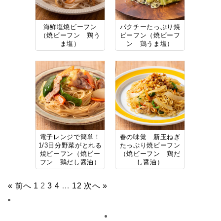
海鮮塩焼ビーフン
パクチーたっぷり焼
（焼ビーフン 鶏う
ビーフン（焼ビーフ
ま塩）
ン 鶏うま塩）
電子レンジで簡単！
春の味覚 新玉ねぎ
1/3日分野菜がとれる
たっぷり焼ビーフン
焼ビーフン（焼ビー
（焼ビーフン 鶏だ
フン 鶏だし醤油）
し醤油）
« 前へ
1
2
3
4
…
12
次へ »