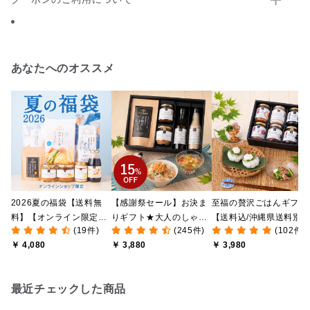
あなたへのオススメ
2026夏の福袋【送料無
【感謝祭セール】お決ま
至福の贅沢ごはんギフト
料】【オンライン限定】
りギフト★大人のしゃけ
【送料込/沖縄県送料別
(19件)
(245件)
(102件)
【ポイントキャンペーン
しゃけめんたい入り【送
途】【化粧箱包装付/オ
￥ 4,080
￥ 3,880
￥ 3,980
実施中】【のし・ラッピ
料込/沖縄県送料別途】
ライン限定】
ング・化粧箱詰め不可】
【化粧箱包装付】
最近チェックした商品