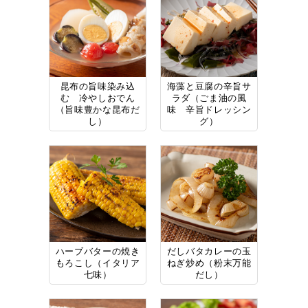
昆布の旨味染み込
海藻と豆腐の辛旨サ
む 冷やしおでん
ラダ（ごま油の風
（旨味豊かな昆布だ
味 辛旨ドレッシン
し）
グ）
ハーブバターの焼き
だしバタカレーの玉
もろこし（イタリア
ねぎ炒め（粉末万能
七味）
だし）