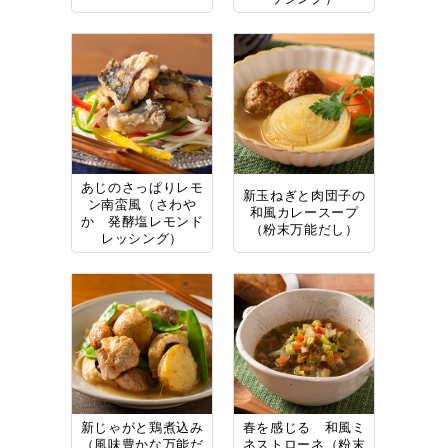
あじのさっぱりレモ
新玉ねぎと肉団子の
ン南蛮風（さわや
和風カレースープ
か 発酵塩レモンド
（粉末万能だし）
レッシング）
新じゃがと鶏煮込み
春を感じる 和風ミ
（風味豊かな万能だ
ネストローネ（粉末