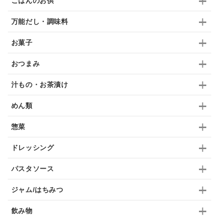
ごはんのお供
梅
レモン
ペースト
クランベリー
万能だし・調味料
ガーリック
柚子
ハーブティー
つゆ
お菓子
ドリンク
七味
わかめ
チップス
のり
おつまみ
ブランデー
生姜
鍋つゆ
飴
すき焼き
汁もの・お茶漬け
ふりかけ
いいづな
はちみつ
茶漬け
めん類
抹茶
レトルト
究極
ノンアルコール
惣菜
九条ねぎ
焼酎
福松
混ぜご飯
くるみ
ドレッシング
パスタソース
ジャム/はちみつ
飲み物