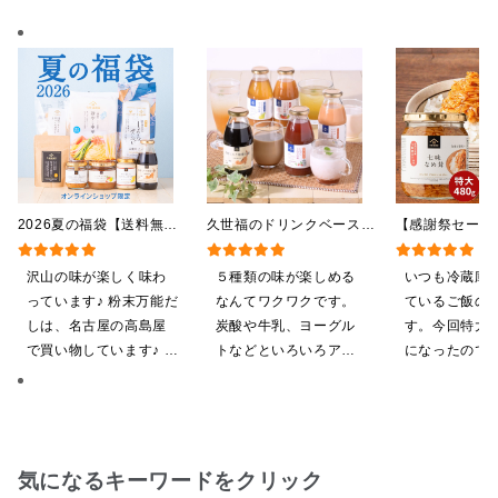
2026夏の福袋【送料無
久世福のドリンクベース
【感謝祭セール
料】【オンライン限定】
全5種飲み比べまとめ買
茸 480g（特
【ポイントキャンペーン実
い 5本入（ドリンクベー
屋礒五郎の七味
沢山の味が楽しく味わ
５種類の味が楽しめる
いつも冷蔵庫
施中】【のし・ラッピン
ス／希釈タイプ）
り）
っています♪ 粉末万能だ
なんてワクワクです。
ているご飯の
グ・化粧箱詰め不可】
しは、名古屋の高島屋
炭酸や牛乳、ヨーグル
す。今回特大が4
で買い物しています♪ と
トなどといろいろアレ
になったので
ても美味しくいただい
ンジしたいと思います
ました。送料
てます。 これからも、
したくて初め
沢山の味楽しみます♪
も購入しまし
だくのが楽し
気になるキーワードをクリック