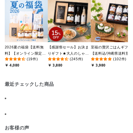
2026夏の福袋【送料無
【感謝祭セール】お決ま
至福の贅沢ごはんギフト
料】【オンライン限定】
りギフト★大人のしゃけ
【送料込/沖縄県送料別
(19件)
(245件)
(102件)
【ポイントキャンペーン
しゃけめんたい入り【送
途】【化粧箱包装付/オ
￥ 4,080
￥ 3,880
￥ 3,980
実施中】【のし・ラッピ
料込/沖縄県送料別途】
ライン限定】
ング・化粧箱詰め不可】
【化粧箱包装付】
最近チェックした商品
お客様の声