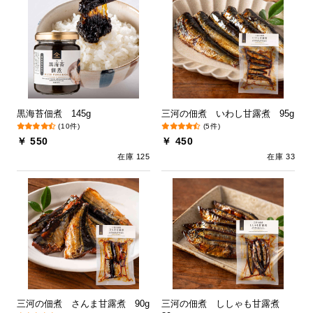
黒海苔佃煮 145g
三河の佃煮 いわし甘露煮 95g
(10件)
(5件)
￥ 550
￥ 450
在庫 125
在庫 33
三河の佃煮 さんま甘露煮 90g
三河の佃煮 ししゃも甘露煮