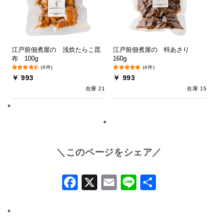
江戸前佃煮屋の 浅炊たらこ昆
江戸前佃煮屋の 特あさり
布 100g
160g
(6件)
(4件)
￥ 993
￥ 993
在庫 21
在庫 15
＼このページをシェア／
Facebook
X
Email
Line
共
有