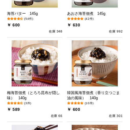
海苔バター 145g
あおさ海苔佃煮 145g
(54件)
(42件)
￥ 600
￥ 630
在庫 348
在庫 992
梅海苔佃煮（とろろ昆布が隠し
韓国風海苔佃煮（香り立つごま
味） 140g
油の風味） 140g
(3件)
(10件)
￥ 589
￥ 600
在庫 66
在庫 301