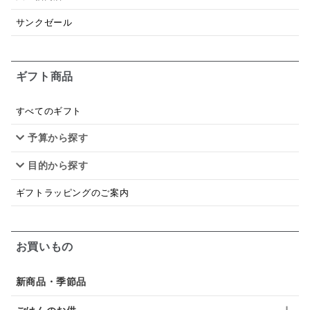
日本ワイン
野菜だし
チーズいか
サンクゼール
お米チップス
味噌汁
かりんとう
甘酒
ギフト商品
あごだし
バナナミルク
りんご
骨せんべい
ドレッシング
珍味
おかず
ナイアガラ
すべてのギフト
予算から探す
和塩
混ぜご飯の素
マヨネーズ
せんべい
目的から探す
韓国
贅沢ごはん
おでん
吸い物
ギフトラッピングのご案内
シードル
ごま
いわし
ミックス
芋
スープ
クリームソース
季節限定
セット
お買いもの
佃煮
アップル
ジュース
パンにぬる
新商品・季節品
はちみつ茶
オレンジ
ナッツ
かつおだし