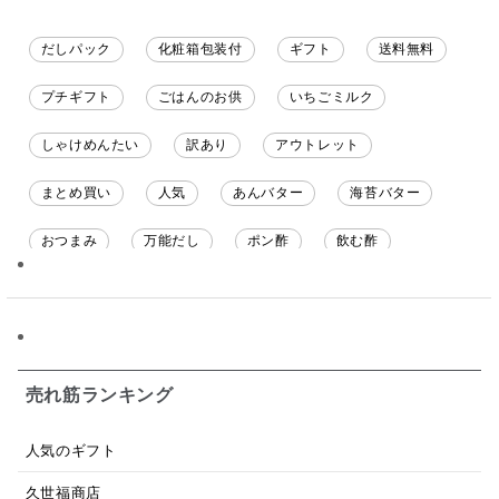
だしパック
化粧箱包装付
ギフト
送料無料
プチギフト
ごはんのお供
いちごミルク
しゃけめんたい
訳あり
アウトレット
まとめ買い
人気
あんバター
海苔バター
おつまみ
万能だし
ポン酢
飲む酢
ソース
限定
バナナチップス
スナック菓子
ジャム
調味料ギフト
国産
味噌
ワイン
パスタソース
醤油
バター
オールフルーツ
売れ筋ランキング
昆布だし
毎日だし
食塩無添加
なめ茸
人気のギフト
トマトソース
ブルーベリー
チーズ
信州
久世福商店