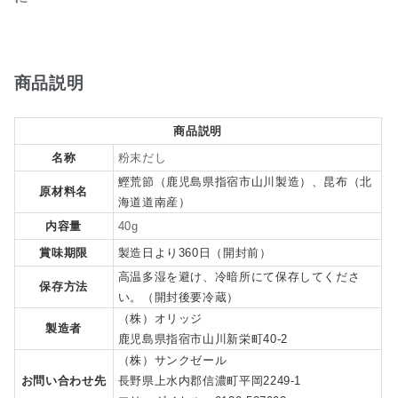
商品説明
商品説明
名称
粉末だし
鰹荒節（鹿児島県指宿市山川製造）、昆布（北
原材料名
海道道南産）
内容量
40g
賞味期限
製造日より360日（開封前）
高温多湿を避け、冷暗所にて保存してくださ
保存方法
い。（開封後要冷蔵）
（株）オリッジ
製造者
鹿児島県指宿市山川新栄町40-2
（株）サンクゼール
お問い合わせ先
長野県上水内郡信濃町平岡2249-1