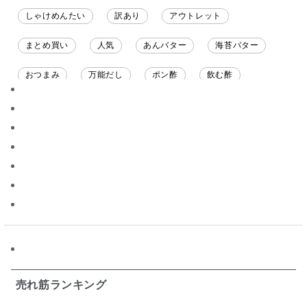
しゃけめんたい
訳あり
アウトレット
まとめ買い
人気
あんバター
海苔バター
おつまみ
万能だし
ポン酢
飲む酢
ソース
限定
バナナチップス
スナック菓子
ジャム
調味料ギフト
国産
味噌
ワイン
パスタソース
醤油
バター
オールフルーツ
昆布だし
毎日だし
食塩無添加
なめ茸
トマトソース
ブルーベリー
チーズ
信州
日本ワイン
野菜だし
チーズいか
お米チップス
味噌汁
かりんとう
甘酒
売れ筋ランキング