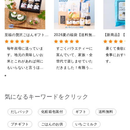
至福の贅沢ごはんギフト
2026夏の福袋【送料無
【新商品】【季
【送料込/沖縄県送料別
料】【オンライン限定】
やしだし茶漬け
途】【化粧箱包装付/オン
【ポイントキャンペーン実
鯛だし 4食
毎年叔母に送っていま
すごくバラエティーに
暑くて食欲の
ライン限定】
施中】【のし・ラッピン
す。地元の美味しいお
富んでいて、家族・全
食事におすす
グ・化粧箱詰め不可】
米とこれがあれば何に
世代で楽しませていた
す。
もいらないと言うほど
だきました！有難うご
気に入ってくれていま
ざいます。
す。本当に助かりま
す。
気になるキーワードをクリック
だしパック
化粧箱包装付
ギフト
送料無料
プチギフト
ごはんのお供
いちごミルク