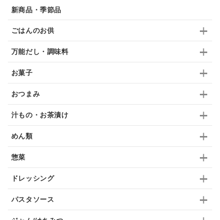
新商品・季節品
ブランデー
生姜
鍋つゆ
飴
すき焼き
ごはんのお供
ふりかけ
いいづな
はちみつ
茶漬け
万能だし・調味料
抹茶
レトルト
究極
ノンアルコール
お菓子
九条ねぎ
焼酎
福松
混ぜご飯
くるみ
おつまみ
汁もの・お茶漬け
めん類
惣菜
ドレッシング
パスタソース