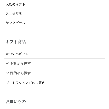
あごだし
バナナミルク
りんご
骨せんべい
人気のギフト
ドレッシング
珍味
おかず
ナイアガラ
久世福商店
和塩
混ぜご飯の素
マヨネーズ
せんべい
サンクゼール
韓国
贅沢ごはん
おでん
吸い物
ギフト商品
シードル
ごま
いわし
ミックス
芋
スープ
クリームソース
季節限定
セット
すべてのギフト
予算から探す
佃煮
アップル
ジュース
パンにぬる
目的から探す
はちみつ茶
オレンジ
ナッツ
かつおだし
ギフトラッピングのご案内
梅
レモン
ペースト
クランベリー
ガーリック
柚子
ハーブティー
つゆ
お買いもの
ドリンク
七味
わかめ
チップス
のり