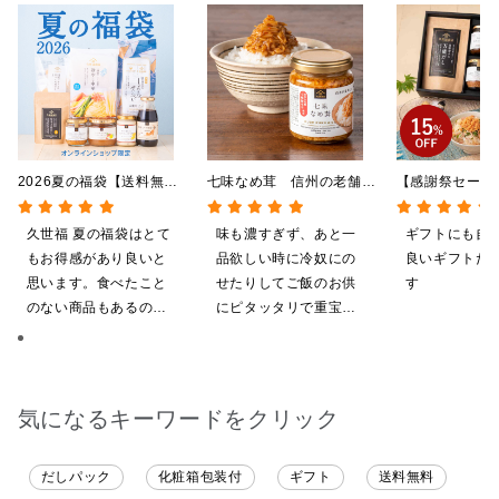
2026夏の福袋【送料無
七味なめ茸 信州の老舗
【感謝祭セール
料】【オンライン限定】
「八幡屋礒五郎」の七味唐
ギフト★大人の
【ポイントキャンペーン実
辛子入り 130g
けめんたい入り
久世福 夏の福袋はとて
味も濃すぎず、あと一
ギフトにも自
施中】【のし・ラッピン
沖縄県送料別途
もお得感があり良いと
品欲しい時に冷奴にの
良いギフトだ
グ・化粧箱詰め不可】
包装付】
思います。食べたこと
せたりしてご飯のお供
す
のない商品もあるの
にピタッタリで重宝し
で、お試しにも良いで
ています。
す。今回、少し無理な
お願いにも対応頂き大
変助かりました。あり
気になるキーワードをクリック
がとうございます。
だしパック
化粧箱包装付
ギフト
送料無料