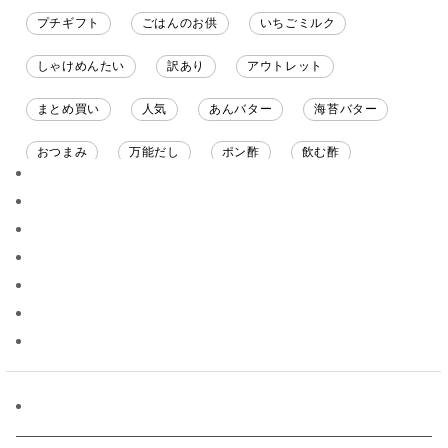
プチギフト
ごはんのお供
いちごミルク
しゃけめんたい
訳あり
アウトレット
まとめ買い
人気
あんバター
海苔バター
おつまみ
万能だし
ポン酢
飲む酢
ソース
限定
バナナチップス
スナック菓子
ジャム
調味料ギフト
国産
味噌
ワイン
パスタソース
醤油
バター
オールフルーツ
昆布だし
毎日だし
食塩無添加
なめ茸
トマトソース
ブルーベリー
チーズ
信州
日本ワイン
野菜だし
チーズいか