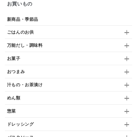
お買いもの
ドリンク
七味
わかめ
チップス
のり
新商品・季節品
ブランデー
生姜
鍋つゆ
飴
すき焼き
ごはんのお供
ふりかけ
いいづな
はちみつ
茶漬け
万能だし・調味料
抹茶
レトルト
究極
ノンアルコール
お菓子
九条ねぎ
焼酎
福松
混ぜご飯
くるみ
おつまみ
汁もの・お茶漬け
めん類
惣菜
ドレッシング