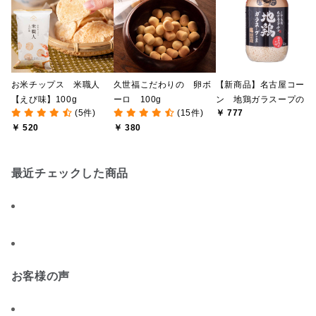
お米チップス 米職人
久世福こだわりの 卵ボ
【新商品】名古屋コーチ
【えび味】100g
ーロ 100g
ン 地鶏ガラスープの
(5件)
(15件)
￥ 777
素 120g（顆粒）
￥ 520
￥ 380
最近チェックした商品
お客様の声