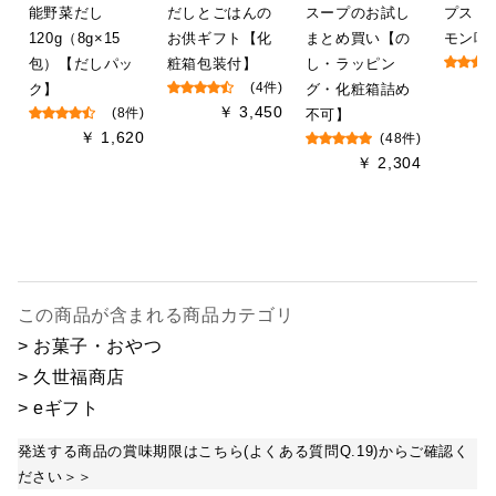
能野菜だし
だしとごはんの
スープのお試し
プス 
120g（8g×15
お供ギフト【化
まとめ買い【の
モン味 
包）【だしパッ
粧箱包装付】
し・ラッピン
ク】
(4件)
グ・化粧箱詰め
￥ 3,450
(8件)
不可】
￥ 1,620
(48件)
￥ 2,304
この商品が含まれる商品カテゴリ
> お菓子・おやつ
> 久世福商店
> eギフト
発送する商品の賞味期限はこちら(よくある質問Q.19)からご確認く
ださい＞＞