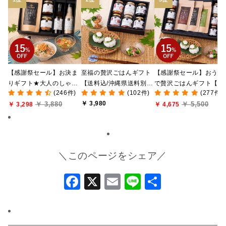
【感謝祭セール】お決ま
至福の贅沢ごはんギフト
【感謝祭セール】おうち
りギフト★大人のしゃけ
【送料込/沖縄県送料別
で贅沢ごはんギフト【送
(246件)
(102件)
(277件)
しゃけめんたい入り【送
途】【化粧箱包装付/オン
料無料/沖縄県送料別途
￥ 3,980
￥ 3,880
￥ 5,500
料込/沖縄県送料別途】
￥ 3,298
ライン限定】
【化粧箱包装付/オンラ
￥ 4,675
【化粧箱包装付】
ン限定】
＼このページをシェア／
Facebook
X
Email
Line
共
有