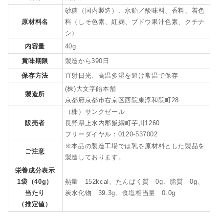
砂糖（国内製造）、水飴／酸味料、香料、着色
原材料名
料（しそ色素、紅麹、ブドウ果汁色素、クチナ
シ）
内容量
40g
賞味期限
製造から390日
保存方法
直射日光、高温多湿を避け常温で保存
(株)大文字飴本舗
製造所
京都府京都市右京区西院東淳和院町28
（株）サンクゼール
販売者
長野県上水内郡飯綱町芋川1260
フリーダイヤル：0120-537002
※本品の製造工場では乳を原材料とした製品を
ご注意
製造しております。
栄養成分表示
1袋（40g）
熱量 152kcal、たんぱく質 0g、脂質 0g、
当たり
炭水化物 39.3g、食塩相当量 0.0g
（推定値）