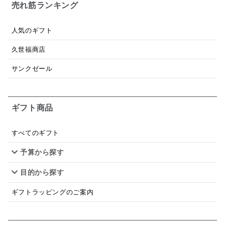
お米チップス
味噌汁
かりんとう
甘酒
売れ筋ランキング
あごだし
バナナミルク
りんご
骨せんべい
人気のギフト
ドレッシング
珍味
おかず
ナイアガラ
久世福商店
和塩
混ぜご飯の素
マヨネーズ
せんべい
サンクゼール
韓国
贅沢ごはん
おでん
吸い物
ギフト商品
シードル
ごま
いわし
ミックス
芋
スープ
クリームソース
季節限定
セット
すべてのギフト
予算から探す
佃煮
アップル
ジュース
パンにぬる
目的から探す
はちみつ茶
オレンジ
ナッツ
かつおだし
ギフトラッピングのご案内
梅
レモン
ペースト
クランベリー
ガーリック
柚子
ハーブティー
つゆ