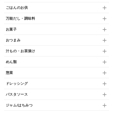
ごはんのお供
ふりかけ
いいづな
はちみつ
茶漬け
万能だし・調味料
抹茶
レトルト
究極
ノンアルコール
お菓子
九条ねぎ
焼酎
福松
混ぜご飯
くるみ
おつまみ
汁もの・お茶漬け
めん類
惣菜
ドレッシング
パスタソース
ジャム/はちみつ