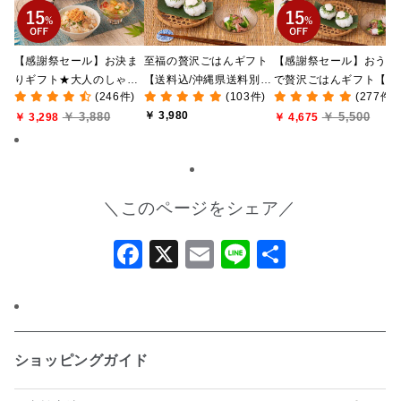
【感謝祭セール】お決ま
至福の贅沢ごはんギフト
【感謝祭セール】おうち
りギフト★大人のしゃけ
【送料込/沖縄県送料別
で贅沢ごはんギフト【送
(246件)
(103件)
(277件)
しゃけめんたい入り【送
途】【化粧箱包装付/オン
料無料/沖縄県送料別途
￥ 3,980
￥ 3,880
￥ 5,500
料込/沖縄県送料別途】
￥ 3,298
ライン限定】
【化粧箱包装付/オンラ
￥ 4,675
【化粧箱包装付】
ン限定】
＼このページをシェア／
Facebook
X
Email
Line
共
有
ショッピングガイド