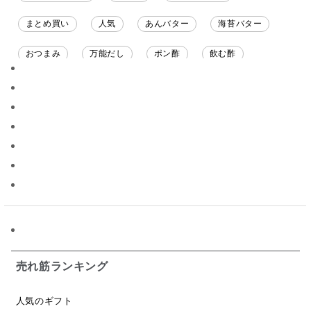
まとめ買い
人気
あんバター
海苔バター
おつまみ
万能だし
ポン酢
飲む酢
ソース
限定
バナナチップス
スナック菓子
ジャム
調味料ギフト
国産
味噌
ワイン
パスタソース
醤油
バター
オールフルーツ
昆布だし
毎日だし
食塩無添加
なめ茸
トマトソース
ブルーベリー
チーズ
信州
日本ワイン
野菜だし
チーズいか
お米チップス
味噌汁
かりんとう
甘酒
売れ筋ランキング
あごだし
バナナミルク
りんご
骨せんべい
人気のギフト