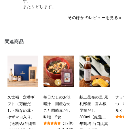
す。

またリピします。
そのほかのレビューを見る
関連商品
久世福 定番ギ
毎日だしのお味
献上昆布の里 尾
ナッツ
フト（万能だ
噌汁 国産なめ
札部産 旨み根
つ 塩
し・梅なめ茸・
こと岡崎赤だし
昆布だし
ルくるみ
ゆずマヨ入り）
味噌 5食
300ml【厳選二
【送料込/沖縄県
(12件)
年栽培 白口浜真