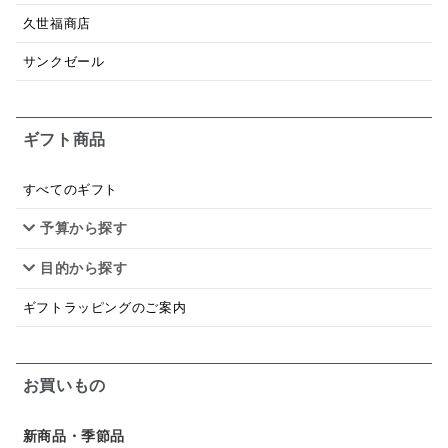
ドレッシング
珍味
おかず
ナイアガラ
久世福商店
和塩
混ぜご飯の素
マヨネーズ
せんべい
サンクゼール
韓国
贅沢ごはん
おでん
吸い物
ギフト商品
シードル
ごま
いわし
ミックス
芋
スープ
クリームソース
季節限定
セット
すべてのギフト
予算から探す
佃煮
アップル
ジュース
パンにぬる
目的から探す
はちみつ茶
オレンジ
ナッツ
かつおだし
ギフトラッピングのご案内
梅
レモン
ペースト
クランベリー
ガーリック
柚子
ハーブティー
つゆ
お買いもの
ドリンク
七味
わかめ
チップス
のり
新商品・季節品
ブランデー
生姜
鍋つゆ
飴
すき焼き