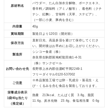
パウダー、たん白加水分解物、ポークエキス、
原材料名
香辛料／調味料（アミノ酸等）、着色料（クチ
ナシ、紅麴）、甘味料（天草、ステビア）、
（一部に小麦、豚肉を含む）
内容量
40g
賞味期限
製造日より120日（開封前）
直射日光、高温多湿を避けて保存してくださ
保存方法
い。開封後はお早めにお召し上がりください。
シンコー食産（株）
製造所
奈良県生駒郡斑鳩町龍田南1-4-31
（株）サンクゼール
お問い合わせ先
長野県上水内郡信濃町平岡2249-1
フリーダイヤル0120-537002
※本品製造工場では卵・乳成分・落花生・え
ご注意
び・くるみを含む食品を製造しております。
栄養成分表示
熱量 213kcal、たんぱく質 3.8g、脂質
1袋40g当たり
11.6g、炭水化物 23.4g、食塩相当量 0.6g
（推定値）