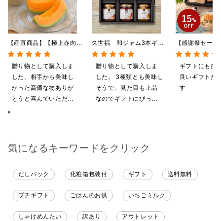
【産直商品】【極上赤肉メ
久世福 和ジャム3本ギフ
【感謝祭セール
ロン 】浦臼産マリアージ
トB（あんバター、あまお
ギフト★大人の
ュ 2玉【送料込】【オンラ
う、安納芋）【化粧箱包装
けめんたい入り
贈り物として購入しま
贈り物として購入しま
ギフトにも自
イン限定】
付】
沖縄県送料別途
した。相手から美味し
した。 3種類とも美味し
良いギフトだ
包装付】
かった高価な物ありが
そうで、見た目も上品
す
とうと喜んでいただけ
なのでギフトにぴった
ました
りだと思います。 化粧
箱入りで高級感もあ
り、喜んでもらえまし
た。 また機会があれば
気になるキーワードをクリック
利用したいです
だしパック
化粧箱包装付
ギフト
送料無料
プチギフト
ごはんのお供
いちごミルク
しゃけめんたい
訳あり
アウトレット