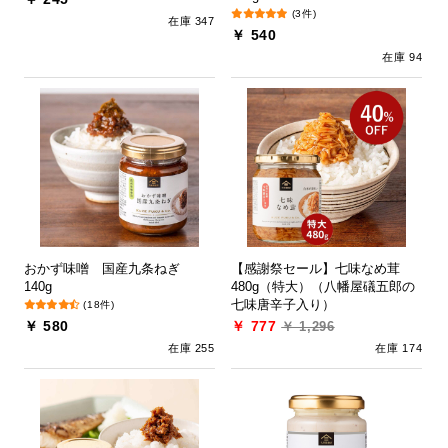
(3件)
在庫 347
￥ 540
在庫 94
おかず味噌 国産九条ねぎ
【感謝祭セール】七味なめ茸
140g
480g（特大）（八幡屋礒五郎の
七味唐辛子入り）
(18件)
￥ 580
￥ 777
￥ 1,296
在庫 255
在庫 174