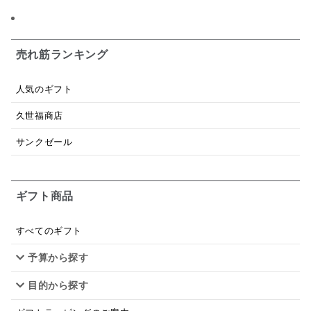
ジャム
調味料ギフト
国産
味噌
ワイン
パスタソース
醤油
バター
オールフルーツ
売れ筋ランキング
昆布だし
毎日だし
食塩無添加
なめ茸
人気のギフト
トマトソース
ブルーベリー
チーズ
信州
久世福商店
日本ワイン
野菜だし
チーズいか
サンクゼール
お米チップス
味噌汁
かりんとう
甘酒
ギフト商品
あごだし
バナナミルク
りんご
骨せんべい
ドレッシング
珍味
おかず
ナイアガラ
すべてのギフト
予算から探す
和塩
混ぜご飯の素
マヨネーズ
せんべい
目的から探す
韓国
贅沢ごはん
おでん
吸い物