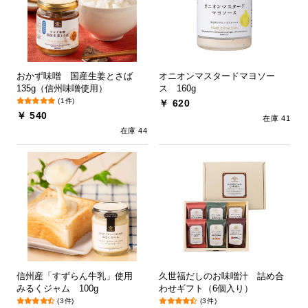
おかず味噌 国産生姜とさば
オニオンマスタードマヨソー
135g（信州味噌使用）
ス 160g
(1件)
￥ 620
￥ 540
在庫 41
在庫 44
信州産「すずらん牛乳」使用
久世福だしのお味噌汁 詰め合
みるくジャム 100g
わせギフト（6個入り）
(3件)
(3件)