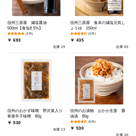
信州三原屋 減塩醤油
信州三原屋 食卓の減塩元気し
500ml【食塩8.5%】
ょうゆ 150ml
(2件)
(2件)
￥ 693
￥ 435
在庫 29
在庫 83
信州のおかず味噌 野沢菜入り
信州のお漬物 おかか生姜 醤
青唐辛子味噌 80g
油漬 80g
(5件)
￥ 530
￥ 530
在庫 13
在庫 20