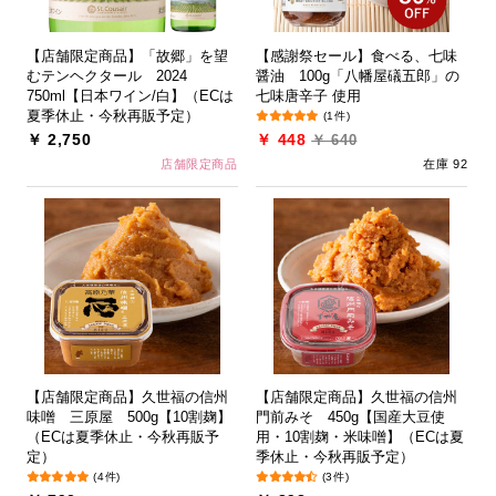
【店舗限定商品】「故郷」を望
【感謝祭セール】食べる、七味
むテンヘクタール 2024
醤油 100g「八幡屋礒五郎」の
750ml【日本ワイン/白】（ECは
七味唐辛子 使用
夏季休止・今秋再販予定）
(1件)
￥ 2,750
￥ 448
￥ 640
店舗限定商品
在庫 92
【店舗限定商品】久世福の信州
【店舗限定商品】久世福の信州
味噌 三原屋 500g【10割麹】
門前みそ 450g【国産大豆使
（ECは夏季休止・今秋再販予
用・10割麹・米味噌】（ECは夏
定）
季休止・今秋再販予定）
(4件)
(3件)