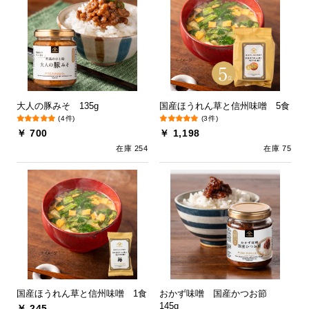
大人の豚みそ 135g
国産ほうれん草と信州味噌 5食
(4件)
(3件)
￥ 700
￥ 1,198
在庫 254
在庫 75
国産ほうれん草と信州味噌 1食
おかず味噌 国産かつお節
145g
￥ 245