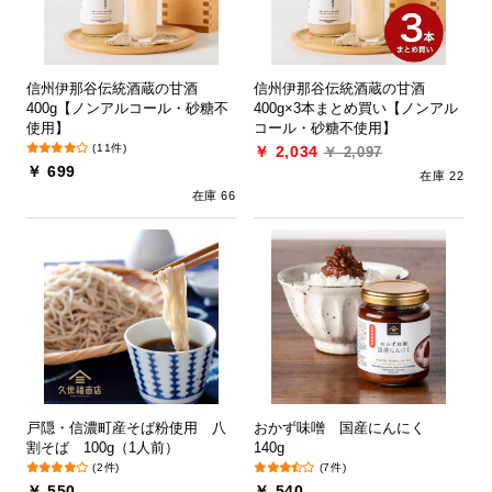
信州伊那谷伝統酒蔵の甘酒
信州伊那谷伝統酒蔵の甘酒
400g【ノンアルコール・砂糖不
400g×3本まとめ買い【ノンアル
使用】
コール・砂糖不使用】
(11件)
￥ 2,034
￥ 2,097
￥ 699
在庫 22
在庫 66
戸隠・信濃町産そば粉使用 八
おかず味噌 国産にんにく
割そば 100g（1人前）
140g
(2件)
(7件)
￥ 550
￥ 540