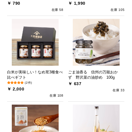
￥ 790
￥ 1,990
在庫 58
在庫 105
白米が美味しい！なめ茸3種食べ
ごま油香る 信州の万能おか
比べギフト
ず 野沢菜の油炒め 100g
(2件)
￥ 637
￥ 2,000
在庫 33
在庫 108