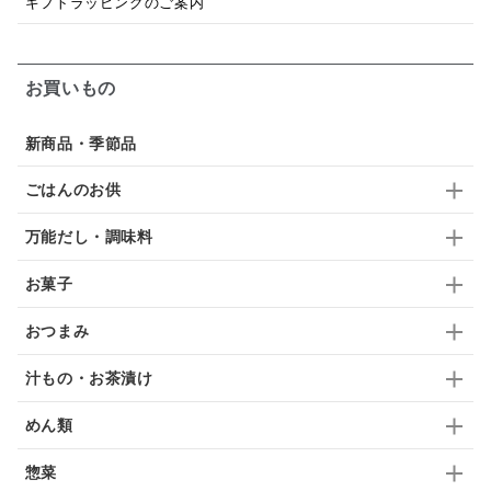
ギフトラッピングのご案内
シードル
ごま
いわし
ミックス
芋
スープ
クリームソース
季節限定
セット
お買いもの
佃煮
アップル
ジュース
パンにぬる
新商品・季節品
はちみつ茶
オレンジ
ナッツ
かつおだし
ごはんのお供
梅
レモン
ペースト
クランベリー
万能だし・調味料
ガーリック
柚子
ハーブティー
つゆ
お菓子
ドリンク
七味
わかめ
チップス
のり
おつまみ
ブランデー
生姜
鍋つゆ
飴
すき焼き
汁もの・お茶漬け
ふりかけ
いいづな
はちみつ
茶漬け
めん類
抹茶
レトルト
究極
ノンアルコール
惣菜
九条ねぎ
焼酎
福松
混ぜご飯
くるみ