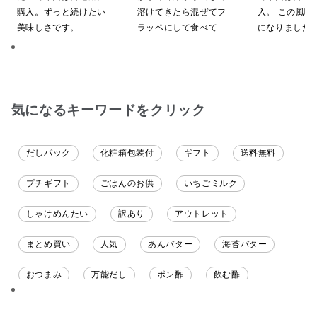
購入。ずっと続けたい
溶けてきたら混ぜてフ
入。 この風味
美味しさです。
ラッペにして食べてい
になりました
ます
気になるキーワードをクリック
だしパック
化粧箱包装付
ギフト
送料無料
プチギフト
ごはんのお供
いちごミルク
しゃけめんたい
訳あり
アウトレット
まとめ買い
人気
あんバター
海苔バター
おつまみ
万能だし
ポン酢
飲む酢
ソース
限定
バナナチップス
スナック菓子