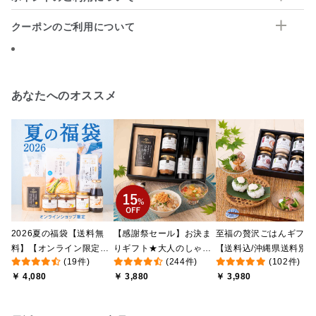
クーポンのご利用について
あなたへのオススメ
2026夏の福袋【送料無
【感謝祭セール】お決ま
至福の贅沢ごはんギフト
料】【オンライン限定】
りギフト★大人のしゃけ
【送料込/沖縄県送料別
(19件)
(244件)
(102件)
【ポイントキャンペーン
しゃけめんたい入り【送
途】【化粧箱包装付/オ
￥ 4,080
￥ 3,880
￥ 3,980
実施中】【のし・ラッピ
料込/沖縄県送料別途】
ライン限定】
ング・化粧箱詰め不可】
【化粧箱包装付】