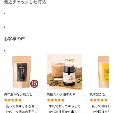
最近チェックした商品
お客様の声
風味豊かな万能だし
黒糖ミルク珈琲の素
風味豊かな 万
120g（8g×15包）【だし
275ml （ドリンクベース／
し 120g（8g
パック】
希釈タイプ）
【だしパック】
貰って美味しさを知っ
牛乳で割って凍らして
貰って美味し
たので今回は自宅用に
から冷凍庫から出して
で今回は自宅