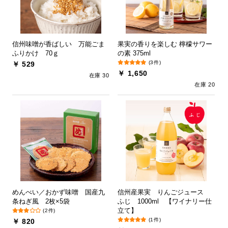
信州味噌が香ばしい 万能ごま
果実の香りを楽しむ 檸檬サワー
ふりかけ 70ｇ
の素 375ml
(3件)
￥ 529
￥ 1,650
在庫 30
在庫 20
めんべい／おかず味噌 国産九
信州産果実 りんごジュース
条ねぎ風 2枚×5袋
ふじ 1000ml 【ワイナリー仕
立て】
(2件)
(1件)
￥ 820