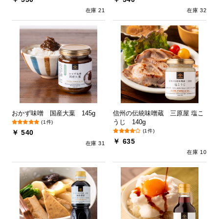
在庫 21
在庫 32
おかず味噌 国産大葉 145g
信州の伝統味噌蔵 三原屋 塩こ
うじ 140g
(1件)
(1件)
￥ 540
￥ 635
在庫 31
在庫 10