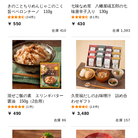
きのことちりめんじゃこのこく
七味なめ茸 八幡屋礒五郎の七
旨ペペロンチーノ 110g
味唐辛子入り 130g
(34件)
(61件)
￥ 550
￥ 430
在庫 410
在庫 1,383
混ぜご飯の素 エリンギバター
久世福だしのお味噌汁 詰め合
醤油 150g（2合用）
わせギフト
(1件)
(14件)
￥ 490
￥ 3,480
在庫 86
在庫 157