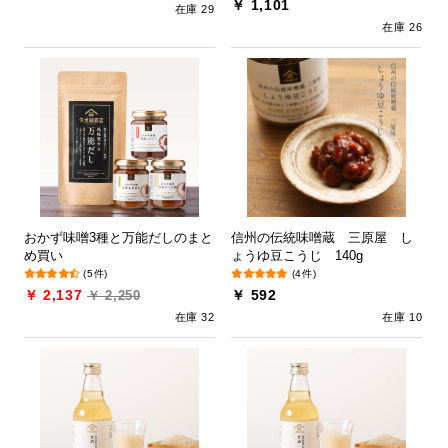
￥ 1,101
在庫 29
在庫 26
おかず味噌3種と万能だしのまと
信州の伝統味噌蔵 三原屋 し
め買い
ょうゆ豆こうじ 140g
(5件)
(4件)
￥ 2,137
￥ 592
￥ 2,250
在庫 32
在庫 10