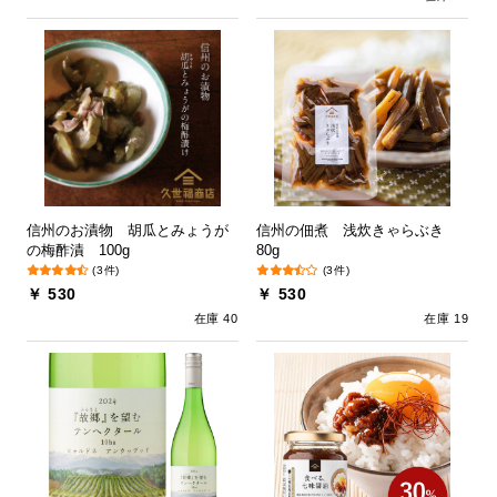
信州のお漬物 胡瓜とみょうが
信州の佃煮 浅炊きゃらぶき
の梅酢漬 100g
80g
(3件)
(3件)
￥ 530
￥ 530
在庫 40
在庫 19