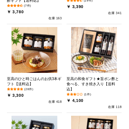
酢ギフト【送料込】
(19件)
(7件)
￥ 3,390
￥ 3,780
在庫 341
在庫 163
至高のひと時ごはんのお供3本ギ
至高の和食ギフト★旨ポン酢と
フト【送料込】
食べる、すき焼き入り【送料
込】
(28件)
(1件)
￥ 3,300
￥ 4,100
在庫 418
在庫 118