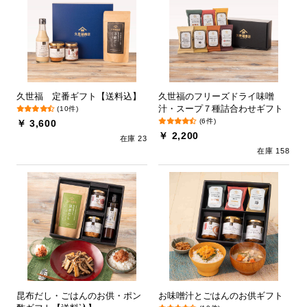
久世福 定番ギフト【送料込】
久世福のフリーズドライ味噌
汁・スープ７種詰合わせギフト
(10件)
(6件)
￥ 3,600
￥ 2,200
在庫 23
在庫 158
昆布だし・ごはんのお供・ポン
お味噌汁とごはんのお供ギフト