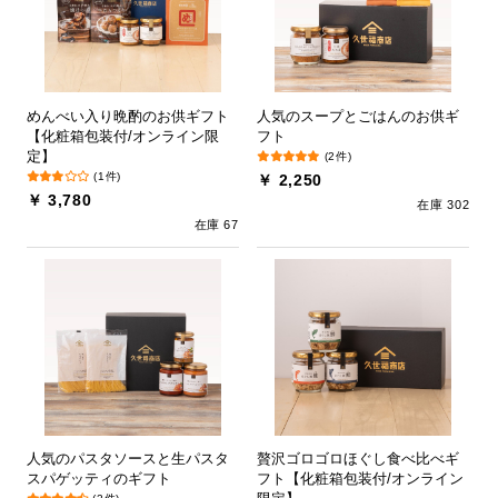
めんべい入り晩酌のお供ギフト
人気のスープとごはんのお供ギ
【化粧箱包装付/オンライン限
フト
定】
(2件)
(1件)
￥ 2,250
￥ 3,780
在庫 302
在庫 67
人気のパスタソースと生パスタ
贅沢ゴロゴロほぐし食べ比べギ
スパゲッティのギフト
フト【化粧箱包装付/オンライン