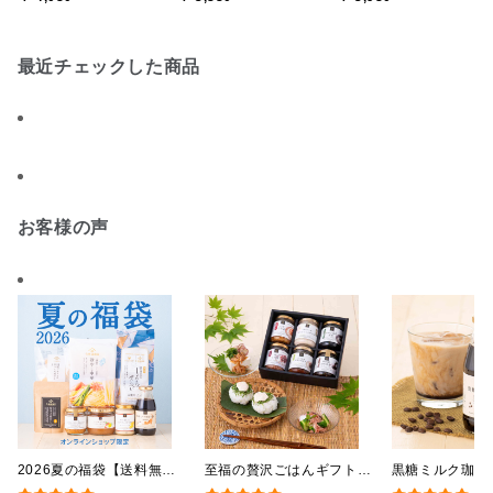
ング・化粧箱詰め不可】
【化粧箱包装付】
最近チェックした商品
お客様の声
2026夏の福袋【送料無
至福の贅沢ごはんギフト
黒糖ミルク珈
料】【オンライン限定】
【送料込/沖縄県送料別
275ml （ド