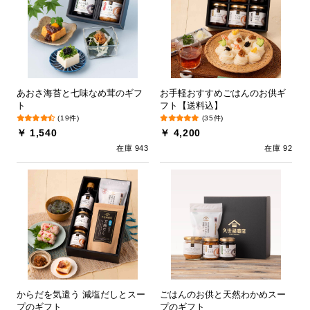
あおさ海苔と七味なめ茸のギフ
お手軽おすすめごはんのお供ギ
ト
フト【送料込】
(19件)
(35件)
￥ 1,540
￥ 4,200
在庫 943
在庫 92
からだを気遣う 減塩だしとスー
ごはんのお供と天然わかめスー
プのギフト
プのギフト