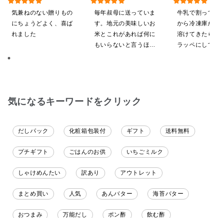
【ポイントキャンペーン実
途】【化粧箱包装付/オン
希釈タイプ）
気兼ねのない贈りもの
毎年叔母に送っていま
牛乳で割って
施中】【のし・ラッピン
ライン限定】
にちょうどよく、喜ば
す。地元の美味しいお
から冷凍庫か
グ・化粧箱詰め不可】
れました
米とこれがあれば何に
溶けてきたら
もいらないと言うほど
ラッペにして
気に入ってくれていま
ます
す。本当に助かりま
す。
気になるキーワードをクリック
だしパック
化粧箱包装付
ギフト
送料無料
プチギフト
ごはんのお供
いちごミルク
しゃけめんたい
訳あり
アウトレット
まとめ買い
人気
あんバター
海苔バター
おつまみ
万能だし
ポン酢
飲む酢