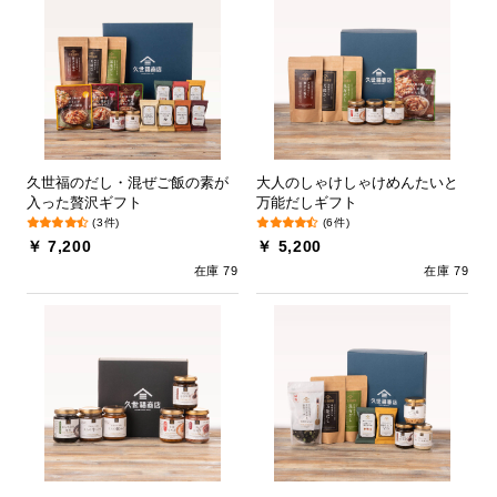
久世福のだし・混ぜご飯の素が
大人のしゃけしゃけめんたいと
入った贅沢ギフト
万能だしギフト
(3件)
(6件)
￥ 7,200
￥ 5,200
在庫 79
在庫 79