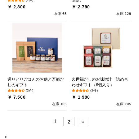
限定】
(2件)
￥ 2,800
￥ 2,790
在庫 65
在庫 129
選りどりごはんのお供と万能だ
久世福だしのお味噌汁 詰め合
しのギフト
わせギフト（6個入り）
(3件)
(3件)
￥ 7,500
￥ 1,990
在庫 165
在庫 105
1
2
»