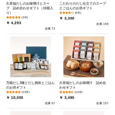
久世福だしのお味噌汁とスー
こだわりのだし仕立てのスープ
プ 詰め合わせギフト（16個入
とごはんのお供ギフト
り）
(6件)
(3件)
￥ 3,300
￥ 4,293
在庫 159
在庫 73
万能だし3種とだし雑炊とごはん
久世福だしのお味噌汁 詰め合
のお供ギフト
わせギフト
(23件)
(14件)
￥ 10,000
￥ 3,480
在庫 67
在庫 157