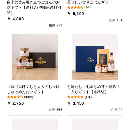
白米の旨み引き立つごはんのお
美味しい食卓ごはんギフト
供ギフト【送料込/沖縄県送料別
(3件)
途】
￥ 5,100
￥ 4,800
在庫 184
在庫 252
ゴロゴロほぐしと大人のしゃけ
万能だし・七味なめ茸・焼豚マ
しゃけめんたいギフト
ヨ入りギフト【送料込】
(33件)
(4件)
￥ 2,750
￥ 3,450
在庫 356
在庫 22