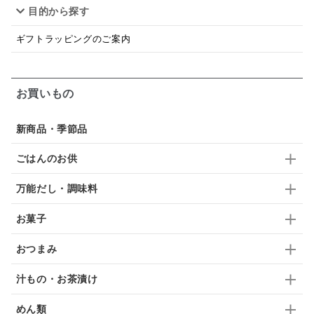
目的から探す
韓国
贅沢ごはん
おでん
吸い物
ギフトラッピングのご案内
シードル
ごま
いわし
ミックス
芋
スープ
クリームソース
季節限定
セット
お買いもの
佃煮
アップル
ジュース
パンにぬる
新商品・季節品
はちみつ茶
オレンジ
ナッツ
かつおだし
ごはんのお供
梅
レモン
ペースト
クランベリー
万能だし・調味料
ガーリック
柚子
ハーブティー
つゆ
お菓子
ドリンク
七味
わかめ
チップス
のり
おつまみ
ブランデー
生姜
鍋つゆ
飴
すき焼き
汁もの・お茶漬け
ふりかけ
いいづな
はちみつ
茶漬け
めん類
抹茶
レトルト
究極
ノンアルコール