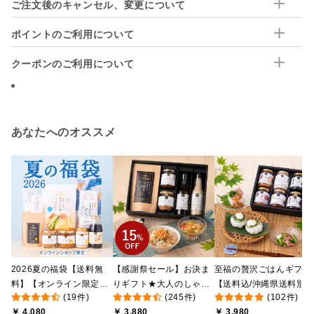
ご注文後のキャンセル、変更について
ポイントのご利用について
クーポンのご利用について
あなたへのオススメ
2026夏の福袋【送料無
【感謝祭セール】お決ま
至福の贅沢ごはんギフト
料】【オンライン限定】
りギフト★大人のしゃけ
【送料込/沖縄県送料別
(19件)
(245件)
(102件)
【ポイントキャンペーン
しゃけめんたい入り【送
途】【化粧箱包装付/オ
￥ 4,080
￥ 3,880
￥ 3,980
実施中】【のし・ラッピ
料込/沖縄県送料別途】
ライン限定】