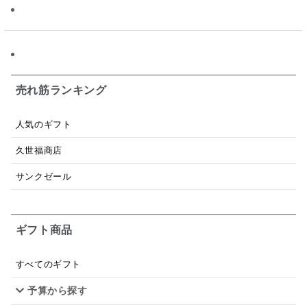
ソース
限定
バナナチップス
スナック菓子
ジャム
調味料ギフト
国産
味噌
ワイン
パスタソース
醤油
バター
オールフルーツ
売れ筋ランキング
昆布だし
毎日だし
食塩無添加
なめ茸
人気のギフト
トマトソース
ブルーベリー
チーズ
信州
久世福商店
日本ワイン
野菜だし
チーズいか
サンクゼール
お米チップス
味噌汁
かりんとう
甘酒
ギフト商品
あごだし
バナナミルク
りんご
骨せんべい
ドレッシング
珍味
おかず
ナイアガラ
すべてのギフト
予算から探す
和塩
混ぜご飯の素
マヨネーズ
せんべい