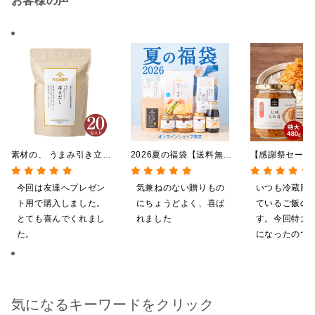
お客様の声
素材の、 うまみ引き立
2026夏の福袋【送料無
【感謝祭セール
つ。 毎日だし
料】【オンライン限定】
茸 480g（特
140g（7g×20包）
【ポイントキャンペーン実
屋礒五郎の七味
今回は友達へプレゼン
気兼ねのない贈りもの
いつも冷蔵庫
施中】【のし・ラッピン
り）
ト用で購入しました。
にちょうどよく、喜ば
ているご飯の
グ・化粧箱詰め不可】
とても喜んでくれまし
れました
す。今回特大が4
た。
になったので
ました。送料
したくて初め
も購入しまし
だくのが楽し
気になるキーワードをクリック