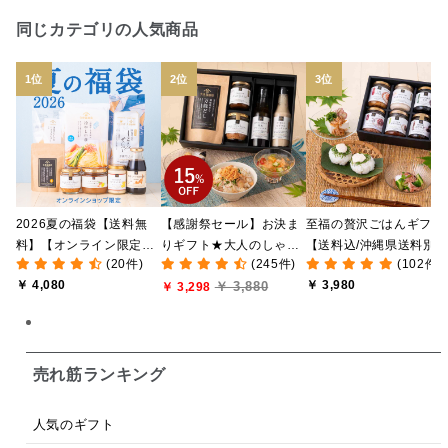
日本ワイン
野菜だし
チーズいか
同じカテゴリの人気商品
お米チップス
味噌汁
かりんとう
甘酒
あごだし
バナナミルク
りんご
骨せんべい
ドレッシング
珍味
おかず
ナイアガラ
和塩
混ぜご飯の素
マヨネーズ
せんべい
2026夏の福袋【送料無
【感謝祭セール】お決ま
至福の贅沢ごはんギフト
韓国
贅沢ごはん
おでん
吸い物
料】【オンライン限定】
りギフト★大人のしゃけ
【送料込/沖縄県送料別
(20件)
(245件)
(102件)
【ポイントキャンペーン
しゃけめんたい入り【送
途】【化粧箱包装付/オ
シードル
ごま
いわし
ミックス
芋
￥ 4,080
￥ 3,980
￥ 3,880
実施中】【のし・ラッピ
料込/沖縄県送料別途】
￥ 3,298
ライン限定】
ング・化粧箱詰め不可】
【化粧箱包装付】
スープ
クリームソース
季節限定
セット
佃煮
アップル
ジュース
パンにぬる
売れ筋ランキング
はちみつ茶
オレンジ
ナッツ
かつおだし
人気のギフト