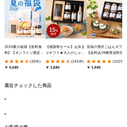
2026夏の福袋【送料無
【感謝祭セール】お決ま
至福の贅沢ごはんギフト
料】【オンライン限定】
りギフト★大人のしゃけ
【送料込/沖縄県送料別
【ポイントキャンペーン
しゃけめんたい入り【送
途】【化粧箱包装付/オ
(20件)
(245件)
(102件)
実施中】【のし・ラッピ
料込/沖縄県送料別途】
ライン限定】
￥ 4,080
￥ 3,880
￥ 3,980
ング・化粧箱詰め不可】
【化粧箱包装付】
最近チェックした商品