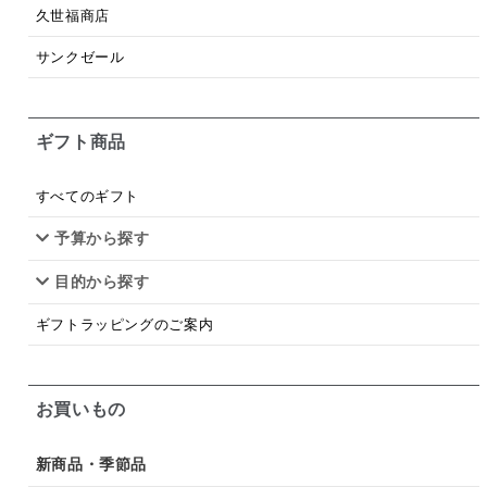
梅
レモン
ペースト
クランベリー
久世福商店
ガーリック
柚子
ハーブティー
つゆ
サンクゼール
ドリンク
七味
わかめ
チップス
のり
ギフト商品
ブランデー
生姜
鍋つゆ
飴
すき焼き
ふりかけ
いいづな
はちみつ
茶漬け
すべてのギフト
抹茶
レトルト
究極
ノンアルコール
予算から探す
目的から探す
九条ねぎ
焼酎
福松
混ぜご飯
くるみ
ギフトラッピングのご案内
お買いもの
新商品・季節品