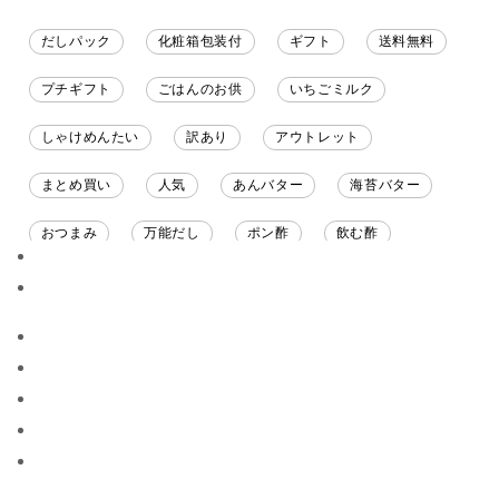
だしパック
化粧箱包装付
ギフト
送料無料
プチギフト
ごはんのお供
いちごミルク
しゃけめんたい
訳あり
アウトレット
まとめ買い
人気
あんバター
海苔バター
おつまみ
万能だし
ポン酢
飲む酢
ソース
限定
バナナチップス
スナック菓子
ジャム
調味料ギフト
国産
味噌
ワイン
パスタソース
醤油
バター
オールフルーツ
昆布だし
毎日だし
食塩無添加
なめ茸
トマトソース
ブルーベリー
チーズ
信州