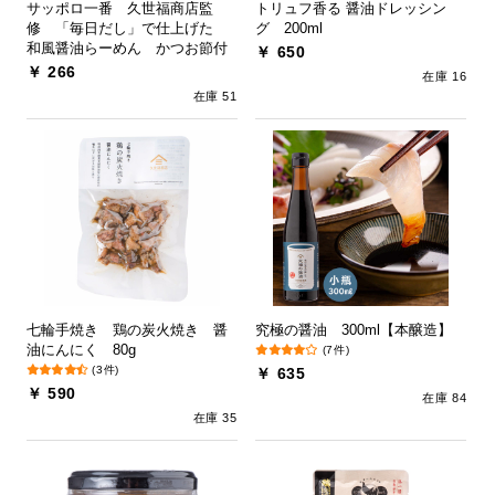
サッポロ一番 久世福商店監
トリュフ香る 醤油ドレッシン
修 「毎日だし」で仕上げた
グ 200ml
和風醤油らーめん かつお節付
￥ 650
￥ 266
在庫 16
在庫 51
七輪手焼き 鶏の炭火焼き 醤
究極の醤油 300ml【本醸造】
油にんにく 80g
(7件)
(3件)
￥ 635
￥ 590
在庫 84
在庫 35