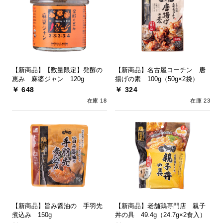
【新商品】【数量限定】発酵の
【新商品】名古屋コーチン 唐
恵み 麻婆ジャン 120g
揚げの素 100g（50g×2袋）
￥ 648
￥ 324
在庫 18
在庫 23
【新商品】旨み醤油の 手羽先
【新商品】老舗鶏専門店 親子
煮込み 150g
丼の具 49.4g（24.7g×2食入）