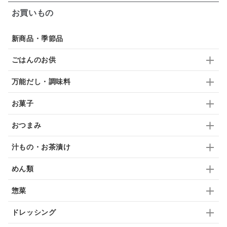
お買いもの
佃煮
アップル
ジュース
パンにぬる
新商品・季節品
はちみつ茶
オレンジ
ナッツ
かつおだし
ごはんのお供
梅
レモン
ペースト
クランベリー
万能だし・調味料
ガーリック
柚子
ハーブティー
つゆ
お菓子
ドリンク
七味
わかめ
チップス
のり
おつまみ
ブランデー
生姜
鍋つゆ
飴
すき焼き
汁もの・お茶漬け
ふりかけ
いいづな
はちみつ
茶漬け
めん類
抹茶
レトルト
究極
ノンアルコール
惣菜
九条ねぎ
焼酎
福松
混ぜご飯
くるみ
ドレッシング