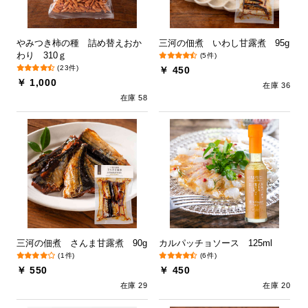
やみつき柿の種 詰め替えおか
三河の佃煮 いわし甘露煮 95g
わり 310ｇ
(5件)
(23件)
￥ 450
￥ 1,000
在庫 36
在庫 58
三河の佃煮 さんま甘露煮 90g
カルパッチョソース 125ml
(1件)
(6件)
￥ 550
￥ 450
在庫 29
在庫 20