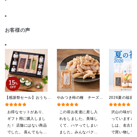
お客様の声
【感謝祭セール】おうちで
やみつき柿の種 チーズと
2026夏の福袋
贅沢ごはんギフト【送料無
黒胡椒 85g
料】【オンライ
料/沖縄県送料別途】【化
【ポイントキャ
お得なセットがあり、
この前お友達に差し入
沢山の味が楽
粧箱包装付/オンライン限
施中】【のし・
ギフト用に購入しまし
れをしました。美味し
っています♪ 
定】
グ・化粧箱詰め
た！ 店舗にはない商品
くて、ハマってしまい
しは、名古屋
でした。 喜んでもらえ
ました。みんなパクパ
で買い物してい