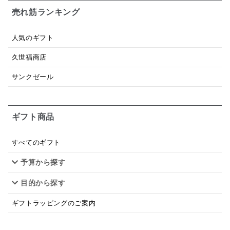
パスタソース
醤油
バター
オールフルーツ
売れ筋ランキング
昆布だし
毎日だし
食塩無添加
なめ茸
人気のギフト
トマトソース
ブルーベリー
チーズ
信州
久世福商店
日本ワイン
野菜だし
チーズいか
サンクゼール
お米チップス
味噌汁
かりんとう
甘酒
ギフト商品
あごだし
バナナミルク
りんご
骨せんべい
ドレッシング
珍味
おかず
ナイアガラ
すべてのギフト
予算から探す
和塩
混ぜご飯の素
マヨネーズ
せんべい
目的から探す
韓国
贅沢ごはん
おでん
吸い物
ギフトラッピングのご案内
シードル
ごま
いわし
ミックス
芋
スープ
クリームソース
季節限定
セット