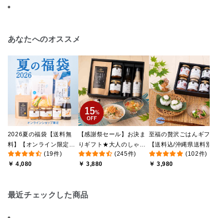
あなたへのオススメ
2026夏の福袋【送料無
【感謝祭セール】お決ま
至福の贅沢ごはんギフト
料】【オンライン限定】
りギフト★大人のしゃけ
【送料込/沖縄県送料別
(19件)
(245件)
(102件)
【ポイントキャンペーン
しゃけめんたい入り【送
途】【化粧箱包装付/オ
￥ 4,080
￥ 3,880
￥ 3,980
実施中】【のし・ラッピ
料込/沖縄県送料別途】
ライン限定】
ング・化粧箱詰め不可】
【化粧箱包装付】
最近チェックした商品