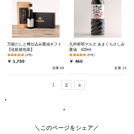
万能だしと樽仕込み醤油ギフト
九州有明マルヱ あまくちさしみ
【化粧箱包装】
醤油 420ml
(3件)
(5件)
￥ 1,700
￥ 460
在庫 66
在庫 13
1
2
»
＼このページをシェア／