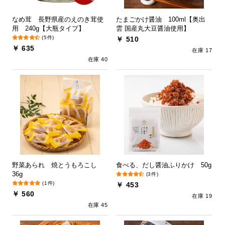
なめ茸 長野県産のえのき茸使
たまごかけ醤油 100ml【奥出
用 240g【大瓶タイプ】
雲 国産丸大豆醤油使用】
(5件)
￥ 510
￥ 635
在庫 17
在庫 40
野菜あられ 焼とうもろこし
食べる、だし醤油ふりかけ 50g
36g
(3件)
(1件)
￥ 453
￥ 560
在庫 19
在庫 45