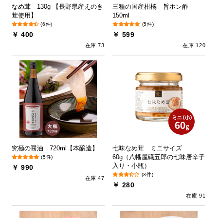
なめ茸 130g 【長野県産えのき
三種の国産柑橘 旨ポン酢
茸使用】
150ml
(6件)
(5件)
￥ 400
￥ 599
在庫 73
在庫 120
究極の醤油 720ml【本醸造】
七味なめ茸 ミニサイズ
60g（八幡屋礒五郎の七味唐辛子
(5件)
入り・小瓶）
￥ 990
(3件)
在庫 47
￥ 280
在庫 91