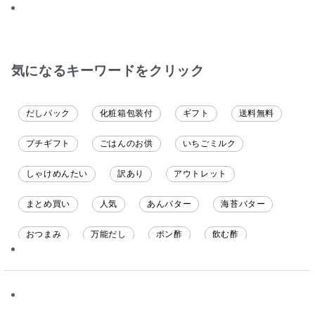
ると思います。
ク食べていました。
ても美味しく
てます。 これ
沢山の味楽しみ
気になるキーワードをクリック
だしパック
化粧箱包装付
ギフト
送料無料
プチギフト
ごはんのお供
いちごミルク
しゃけめんたい
訳あり
アウトレット
まとめ買い
人気
あんバター
海苔バター
おつまみ
万能だし
ポン酢
飲む酢
ソース
限定
バナナチップス
スナック菓子
ジャム
調味料ギフト
国産
味噌
ワイン