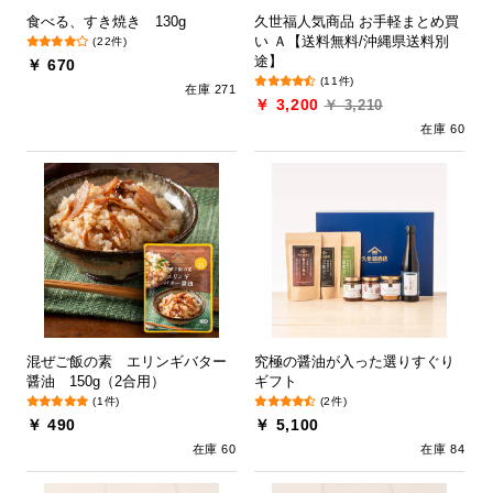
食べる、すき焼き 130g
久世福人気商品 お手軽まとめ買
い Ａ【送料無料/沖縄県送料別
(22件)
途】
￥ 670
(11件)
在庫 271
￥ 3,200
￥ 3,210
在庫 60
混ぜご飯の素 エリンギバター
究極の醤油が入った選りすぐり
醤油 150g（2合用）
ギフト
(1件)
(2件)
￥ 490
￥ 5,100
在庫 60
在庫 84