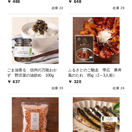
￥ 486
￥ 648
在庫 22
在庫 29
ごま油香る 信州の万能おか
ふるさとのご馳走 帯広 豚丼
ず 野沢菜の油炒め 100g
風のたれ 85g（2～3人前）
￥ 637
￥ 320
在庫 33
在庫 24