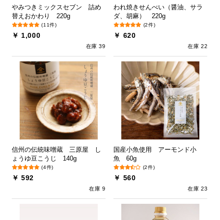
やみつきミックスセブン 詰め
われ焼きせんべい（醤油、サラ
替えおかわり 220g
ダ、胡麻） 220g
(11件)
(2件)
￥ 1,000
￥ 620
在庫 39
在庫 22
信州の伝統味噌蔵 三原屋 し
国産小魚使用 アーモンド小
ょうゆ豆こうじ 140g
魚 60g
(4件)
(2件)
￥ 592
￥ 560
在庫 9
在庫 23