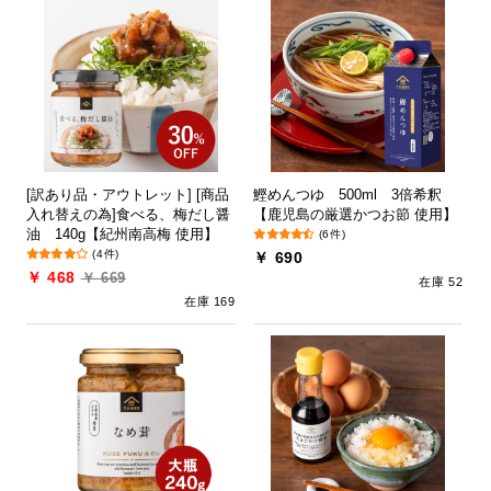
[訳あり品・アウトレット] [商品
鰹めんつゆ 500ml 3倍希釈
入れ替えの為]食べる、梅だし醤
【鹿児島の厳選かつお節 使用】
油 140g【紀州南高梅 使用】
(6件)
(4件)
￥ 690
￥ 468
￥ 669
在庫 52
在庫 169