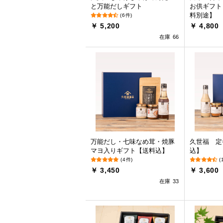
と万能だしギフト
お供ギフト
料別途】
(6件)
￥ 5,200
￥ 4,800
在庫 66
万能だし・七味なめ茸・焼豚
久世福 定
マヨ入りギフト【送料込】
込】
(4件)
(
￥ 3,450
￥ 3,600
在庫 33