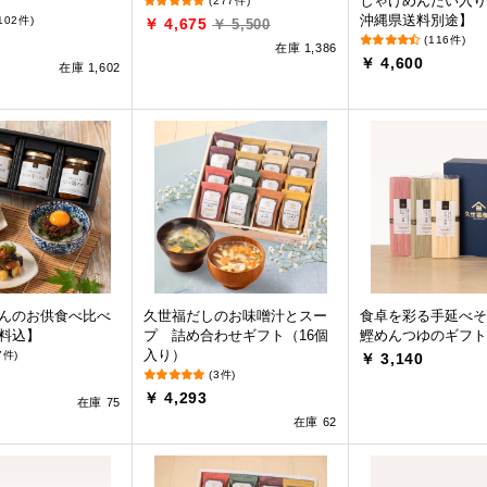
しゃけめんたい入り
(277件)
沖縄県送料別途】
102件)
￥ 4,675
￥ 5,500
(116件)
在庫 1,386
￥ 4,600
在庫 1,602
んのお供食べ比べ
久世福だしのお味噌汁とスー
食卓を彩る手延べそ
料込】
プ 詰め合わせギフト（16個
鰹めんつゆのギフト
入り）
7件)
￥ 3,140
(3件)
￥ 4,293
在庫 75
在庫 62