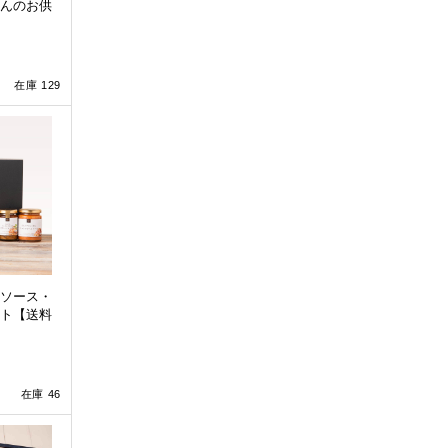
んのお供
在庫 129
ソース・
ト【送料
在庫 46