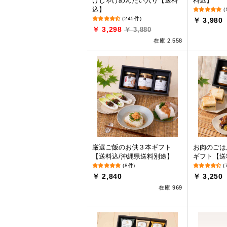
けしゃけめんたい入り【送料
料込】
込】
(
(245件)
￥ 3,980
￥ 3,298
￥ 3,880
在庫 2,558
厳選ご飯のお供３本ギフト
お肉のごは
【送料込/沖縄県送料別途】
ギフト【送
(8件)
(
￥ 2,840
￥ 3,250
在庫 969