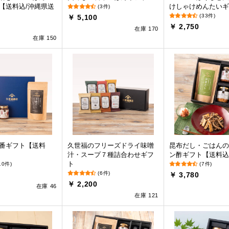
【送料込/沖縄県送
けしゃけめんたいギ
(3件)
(33件)
￥ 5,100
￥ 2,750
在庫 170
在庫 150
番ギフト【送料
久世福のフリーズドライ味噌
昆布だし・ごはんの
汁・スープ７種詰合わせギフ
ン酢ギフト【送料込
ト
10件)
(7件)
(6件)
￥ 3,780
￥ 2,200
在庫 46
在庫 121