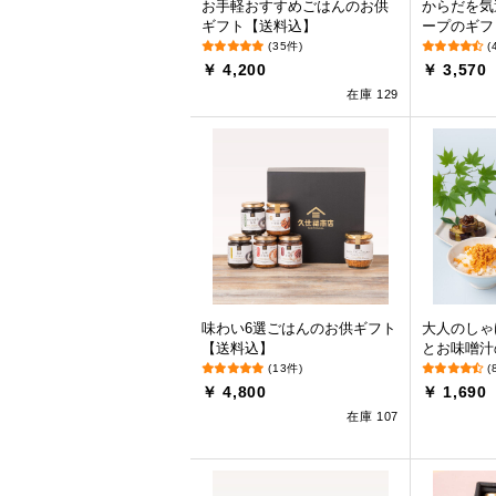
お手軽おすすめごはんのお供
からだを気
ギフト【送料込】
ープのギフ
(35件)
(
￥ 4,200
￥ 3,570
在庫 129
味わい6選ごはんのお供ギフト
大人のしゃ
【送料込】
とお味噌汁
(13件)
(
￥ 4,800
￥ 1,690
在庫 107