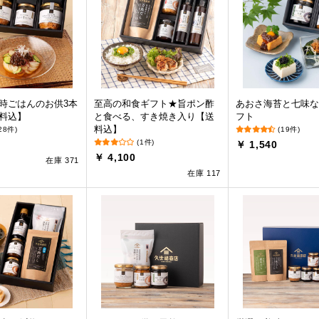
時ごはんのお供3本
至高の和食ギフト★旨ポン酢
あおさ海苔と七味な
料込】
と食べる、すき焼き入り【送
フト
料込】
28件)
(19件)
(1件)
￥ 1,540
￥ 4,100
在庫 371
在庫 117