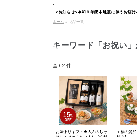
<お知らせ>令和８年熊本地震に伴うお届け
ホーム
» 商品一覧
キーワード「お祝い」
全 62 件
お決まりギフト★大人のしゃ
至福の贅沢