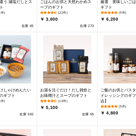
遣う 減塩だしとス
ごはんのお供と天然わかめス
厳選 美味しいごは
ト
ープのギフト
ギフト
4件)
(22件)
(5件)
￥ 3,000
￥ 6,200
在庫 65
在庫 273
けしゃけめんたい
お湯を注ぐだけ！だし雑炊と
ご飯のお供とパスタ
のギフト
お味噌汁とスープのギフト
ドレッシングのギフ
込】
8件)
(13件)
(5件)
￥ 5,100
￥ 4,800
在庫 592
在庫 65