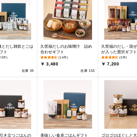
種とだし雑炊とごは
久世福だしのお味噌汁 詰め
久世福のだし・混ぜ
フト
合わせギフト
が入った贅沢ギフト
23件)
(14件)
(3件)
0
￥ 3,480
￥ 7,200
在庫 55
在庫 153
引き立つごはんの
美味しい食卓ごはんギフト
ゴロゴロほぐしと大