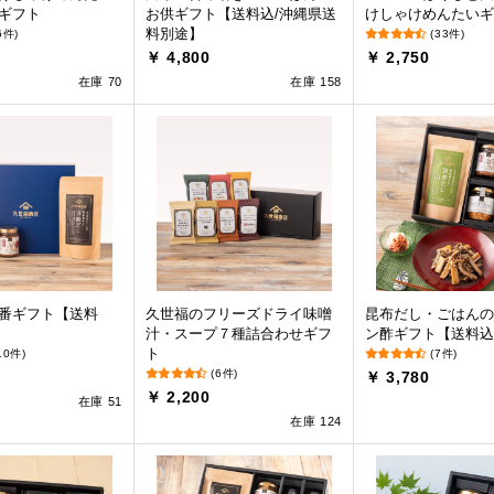
ギフト
お供ギフト【送料込/沖縄県送
けしゃけめんたいギ
料別途】
6件)
(33件)
￥ 4,800
￥ 2,750
在庫 70
在庫 158
番ギフト【送料
久世福のフリーズドライ味噌
昆布だし・ごはんの
汁・スープ７種詰合わせギフ
ン酢ギフト【送料込
ト
10件)
(7件)
(6件)
￥ 3,780
￥ 2,200
在庫 51
在庫 124