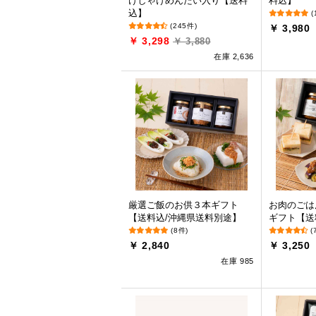
けしゃけめんたい入り【送料
料込】
込】
(
(245件)
￥ 3,980
￥ 3,298
￥ 3,880
在庫 2,636
厳選ご飯のお供３本ギフト
お肉のごは
【送料込/沖縄県送料別途】
ギフト【送
(8件)
(
￥ 2,840
￥ 3,250
在庫 985