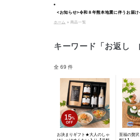
<お知らせ>令和８年熊本地震に伴うお届け
ホーム
» 商品一覧
キーワード「お返し 
全 69 件
お決まりギフト★大人のしゃ
至福の贅沢