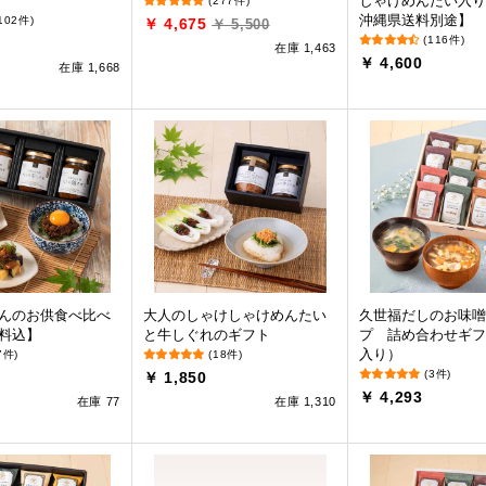
しゃけめんたい入り
(277件)
沖縄県送料別途】
102件)
￥ 4,675
￥ 5,500
(116件)
在庫 1,463
￥ 4,600
在庫 1,668
んのお供食べ比べ
大人のしゃけしゃけめんたい
久世福だしのお味噌
料込】
と牛しぐれのギフト
プ 詰め合わせギフ
入り）
7件)
(18件)
(3件)
￥ 1,850
￥ 4,293
在庫 77
在庫 1,310