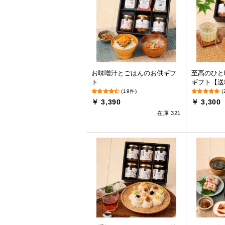
お味噌汁とごはんのお供ギフ
至高のひと
ト
ギフト【送
(19件)
(
￥ 3,390
￥ 3,300
在庫 321