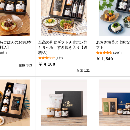
時ごはんのお供3本
至高の和食ギフト★旨ポン酢
あおさ海苔と七味な
料込】
と食べる、すき焼き入り【送
フト
料込】
28件)
(19件)
(1件)
￥ 1,540
￥ 4,100
在庫 383
在庫 121