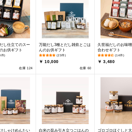
だし仕立てのスー
万能だし3種とだし雑炊とごは
久世福だしのお味噌
のお供ギフト
んのお供ギフト
合わせギフト
6件)
(23件)
(14件)
￥ 10,000
￥ 3,480
在庫 124
在庫 60
けしゃけめんたい
白米の旨み引き立つごはんの
ゴロゴロほぐしと大