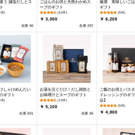
遣う 減塩だしとス
ごはんのお供と天然わかめス
厳選 美味しいごは
ト
ープのギフト
ギフト
4件)
(22件)
(5件)
￥ 3,000
￥ 6,200
在庫 66
在庫 287
けしゃけめんたい
お湯を注ぐだけ！だし雑炊と
ご飯のお供とパスタ
のギフト
お味噌汁とスープのギフト
ドレッシングのギフ
込】
8件)
(13件)
(5件)
￥ 5,100
￥ 4,800
在庫 601
在庫 66