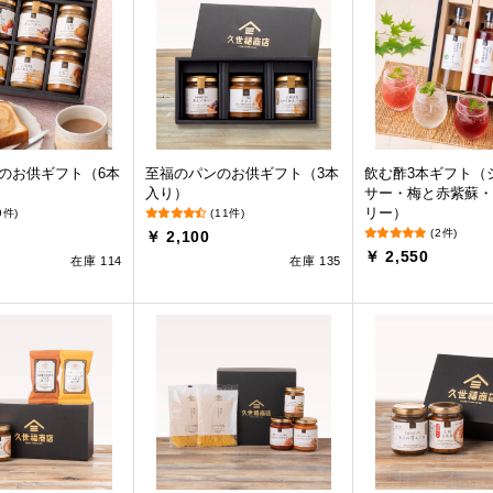
のお供ギフト（6本
至福のパンのお供ギフト（3本
飲む酢3本ギフト（
入り）
サー・梅と赤紫蘇・
リー）
9件)
(11件)
(2件)
￥ 2,100
￥ 2,550
在庫 114
在庫 135