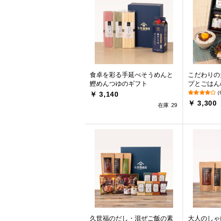
食卓を彩る手延べそうめんと
こだわりの
鰹めんつゆのギフト
プとごはん
(
￥ 3,140
￥ 3,300
在庫 29
久世福のだし・混ぜご飯の素
大人のしゃ