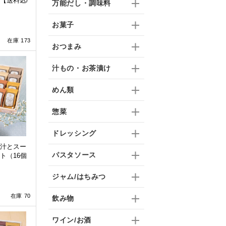
【送料込/
万能だし・調味料
お菓子
在庫 173
おつまみ
汁もの・お茶漬け
めん類
惣菜
ドレッシング
汁とスー
パスタソース
ト（16個
ジャム/はちみつ
在庫 70
飲み物
ワイン/お酒