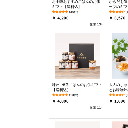
お手軽おすすめごはんのお供
からだを気
ギフト【送料込】
ープのギフ
(35件)
(
￥ 4,200
￥ 3,570
在庫 134
味わい6選ごはんのお供ギフト
大人のしゃ
【送料込】
とお味噌汁
(13件)
(
￥ 4,800
￥ 1,690
在庫 114