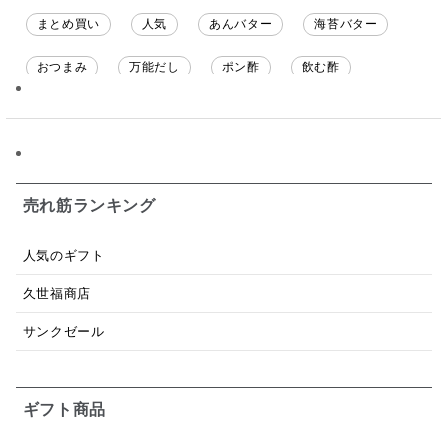
まとめ買い
人気
あんバター
海苔バター
おつまみ
万能だし
ポン酢
飲む酢
ソース
限定
バナナチップス
スナック菓子
ジャム
調味料ギフト
国産
味噌
ワイン
パスタソース
醤油
バター
オールフルーツ
売れ筋ランキング
昆布だし
毎日だし
食塩無添加
なめ茸
人気のギフト
トマトソース
ブルーベリー
チーズ
信州
久世福商店
日本ワイン
野菜だし
チーズいか
サンクゼール
お米チップス
味噌汁
かりんとう
甘酒
ギフト商品
あごだし
バナナミルク
りんご
骨せんべい