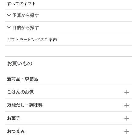
ドレッシング
珍味
おかず
ナイアガラ
すべてのギフト
予算から探す
和塩
混ぜご飯の素
マヨネーズ
せんべい
目的から探す
韓国
贅沢ごはん
おでん
吸い物
ギフトラッピングのご案内
シードル
ごま
いわし
ミックス
芋
スープ
クリームソース
季節限定
セット
お買いもの
佃煮
アップル
ジュース
パンにぬる
新商品・季節品
はちみつ茶
オレンジ
ナッツ
かつおだし
ごはんのお供
梅
レモン
ペースト
クランベリー
万能だし・調味料
ガーリック
柚子
ハーブティー
つゆ
お菓子
ドリンク
七味
わかめ
チップス
のり
おつまみ
ブランデー
生姜
鍋つゆ
飴
すき焼き