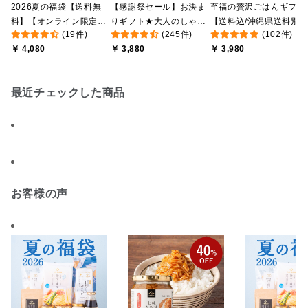
2026夏の福袋【送料無
【感謝祭セール】お決ま
至福の贅沢ごはんギフト
料】【オンライン限定】
りギフト★大人のしゃけ
【送料込/沖縄県送料別
(19件)
(245件)
(102件)
【ポイントキャンペーン
しゃけめんたい入り【送
途】【化粧箱包装付/オ
￥ 4,080
￥ 3,880
￥ 3,980
実施中】【のし・ラッピ
料込/沖縄県送料別途】
ライン限定】
ング・化粧箱詰め不可】
【化粧箱包装付】
最近チェックした商品
お客様の声