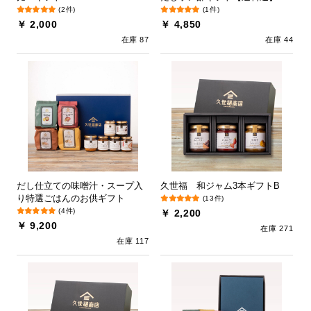
(2件)
(1件)
￥ 2,000
￥ 4,850
在庫 87
在庫 44
だし仕立ての味噌汁・スープ入
久世福 和ジャム3本ギフトB
り特選ごはんのお供ギフト
(13件)
(4件)
￥ 2,200
￥ 9,200
在庫 271
在庫 117