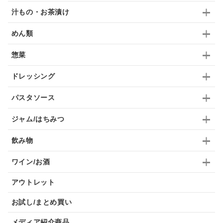
汁もの・お茶漬け
ふりかけ
いいづな
はちみつ
茶漬け
めん類
抹茶
レトルト
究極
ノンアルコール
惣菜
九条ねぎ
焼酎
福松
混ぜご飯
くるみ
ドレッシング
パスタソース
ジャム/はちみつ
飲み物
ワイン/お酒
アウトレット
お試し/まとめ買い
メディア紹介商品