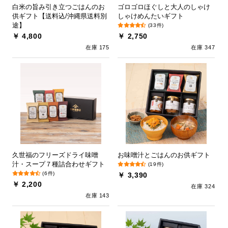
白米の旨み引き立つごはんのお
ゴロゴロほぐしと大人のしゃけ
供ギフト【送料込/沖縄県送料別
しゃけめんたいギフト
途】
(33件)
￥ 4,800
￥ 2,750
在庫 175
在庫 347
久世福のフリーズドライ味噌
お味噌汁とごはんのお供ギフト
汁・スープ７種詰合わせギフト
(19件)
(6件)
￥ 3,390
￥ 2,200
在庫 324
在庫 143