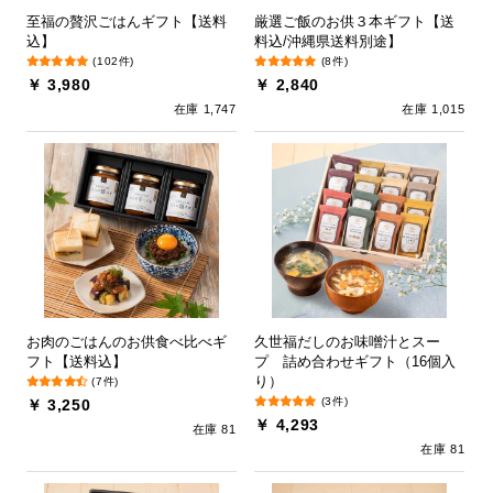
至福の贅沢ごはんギフト【送料
厳選ご飯のお供３本ギフト【送
込】
料込/沖縄県送料別途】
(102件)
(8件)
￥ 3,980
￥ 2,840
在庫 1,747
在庫 1,015
お肉のごはんのお供食べ比べギ
久世福だしのお味噌汁とスー
フト【送料込】
プ 詰め合わせギフト（16個入
り）
(7件)
(3件)
￥ 3,250
￥ 4,293
在庫 81
在庫 81