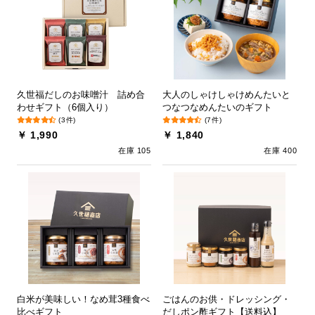
久世福だしのお味噌汁 詰め合
大人のしゃけしゃけめんたいと
わせギフト（6個入り）
つなつなめんたいのギフト
(3件)
(7件)
￥ 1,990
￥ 1,840
在庫 105
在庫 400
白米が美味しい！なめ茸3種食べ
ごはんのお供・ドレッシング・
比べギフト
だしポン酢ギフト【送料込】