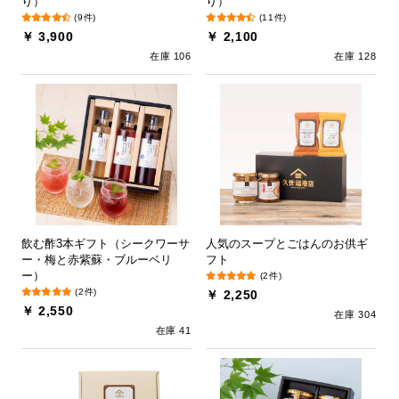
り）
り）
(9件)
(11件)
￥ 3,900
￥ 2,100
在庫 106
在庫 128
飲む酢3本ギフト（シークワーサ
人気のスープとごはんのお供ギ
ー・梅と赤紫蘇・ブルーベリ
フト
ー）
(2件)
(2件)
￥ 2,250
￥ 2,550
在庫 304
在庫 41