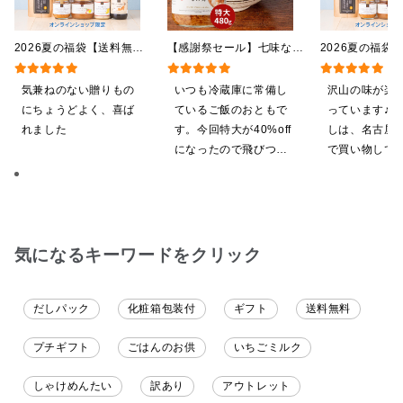
2026夏の福袋【送料無
【感謝祭セール】七味なめ
2026夏の福袋
料】【オンライン限定】
茸 480g（特大）（八幡
料】【オンライ
【ポイントキャンペーン実
屋礒五郎の七味唐辛子入
【ポイントキャ
気兼ねのない贈りもの
いつも冷蔵庫に常備し
沢山の味が楽
施中】【のし・ラッピン
り）
施中】【のし・
にちょうどよく、喜ば
ているご飯のおともで
っています♪ 
グ・化粧箱詰め不可】
グ・化粧箱詰め
れました
す。今回特大が40%off
しは、名古屋
になったので飛びつき
で買い物してい
ました。送料を無料に
ても美味しく
したくて初めての商品
てます。 これ
も購入しました。いた
沢山の味楽しみ
だくのが楽しみです
気になるキーワードをクリック
だしパック
化粧箱包装付
ギフト
送料無料
プチギフト
ごはんのお供
いちごミルク
しゃけめんたい
訳あり
アウトレット