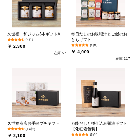
久世福 和ジャム3本ギフトA
毎日だしのお味噌汁とご飯のお
ともギフト
(4件)
(1件)
￥ 2,300
￥ 4,000
在庫 57
在庫 117
久世福商店お手軽プチギフト
万能だしと樽仕込み醤油ギフト
【化粧箱包装】
(14件)
(3件)
￥ 2,100