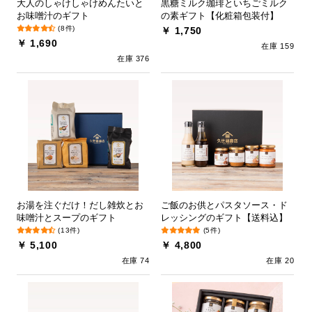
大人のしゃけしゃけめんたいと
黒糖ミルク珈琲といちごミルク
お味噌汁のギフト
の素ギフト【化粧箱包装付】
(8件)
￥ 1,750
￥ 1,690
在庫 159
在庫 376
お湯を注ぐだけ！だし雑炊とお
ご飯のお供とパスタソース・ド
味噌汁とスープのギフト
レッシングのギフト【送料込】
(13件)
(5件)
￥ 5,100
￥ 4,800
在庫 74
在庫 20